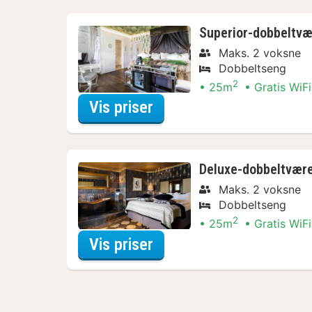
Superior-dobbeltvæ
Maks. 2 voksne
Dobbeltseng
2
25m
Gratis WiFi
for Superior-dobbeltvær
Vis priser
Deluxe-dobbeltvære
Maks. 2 voksne
Dobbeltseng
2
25m
Gratis WiFi
for Deluxe-dobbeltvære
Vis priser