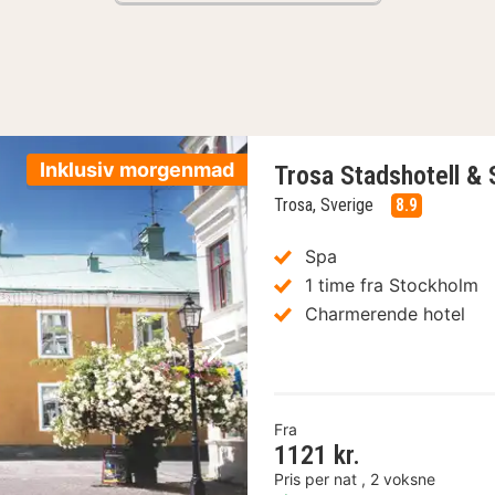
Inklusiv morgenmad
Trosa Stadshotell & 
Trosa, Sverige
8.9
Spa
1 time fra Stockholm
Charmerende hotel
Næste billede
Fra
1121 kr.
Pris per nat , 2 voksne