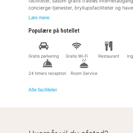
faciliteter, såsom gratis trådløs internetadgang
concierge-tjenester, bryllupsfaciliteter og haveg
Læs mere
Populære på hotellet
Gratis parkering
Gratis Wi-Fi
Restaurant
In
24 timers reception
Room Service
Alle faciliteter