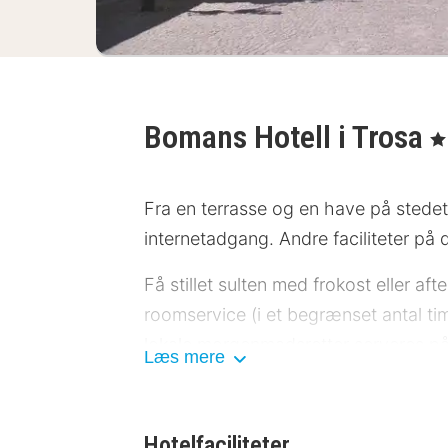
Bomans Hotell i Trosa
, 4
Fra en terrasse og en have på stedet
internetadgang. Andre faciliteter på d
Få stillet sulten med frokost eller a
roomservice (i et begrænset antal tim
lokale morgenmadsretter serveres på h
Læs mere
Hotelstars Union tildeler en officiel
bedømt til 4 stars.
Hotelfaciliteter