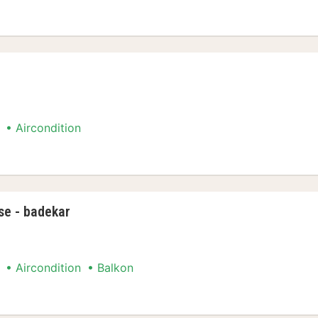
eltsenge
Aircondition
se - badekar
Aircondition
Balkon
se - badekar