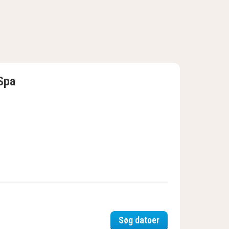
Spa
Trosa Stadshotell 
Søg datoer