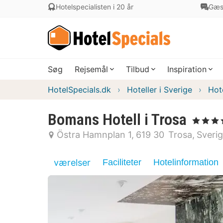
Hotelspecialisten i 20 år
Gæs
Søg
Rejsemål
Tilbud
Inspiration
HotelSpecials.dk
Hoteller i Sverige
Hot
Bomans Hotell i Trosa
, 4 Stjerner
Östra Hamnplan 1
619 30
Trosa
Sveri
værelser
Faciliteter
Hotelinformation