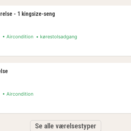
relse - 1 kingsize-seng
Aircondition
kørestolsadgang
else - 1 kingsize-seng
lse
Aircondition
lse
Se alle værelsestyper