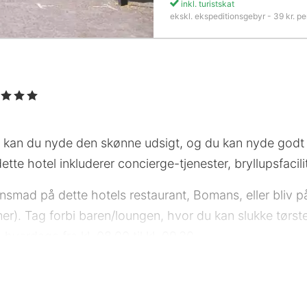
inkl. turistskat
ekskl. ekspeditionsgebyr - 39 kr. pe
 Stjerner
 kan du nyde den skønne udsigt, og du kan nyde godt af
ette hotel inkluderer concierge-tjenester, bryllupsfacili
ftensmad på dette hotels restaurant, Bomans, eller bliv
er). Tag forbi baren/loungen, hvor du kan slukke tørst
verdage fra kl. 08.00 til kl. 09.30.
 stjernebedømmelse for overnatningssteder i Sverige. De