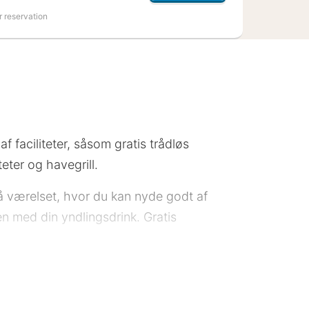
r reservation
 faciliteter, såsom gratis trådløs
teter og havegrill.
 på værelset, hvor du kan nyde godt af
en med din yndlingsdrink. Gratis
tte overnatningssted er blevet