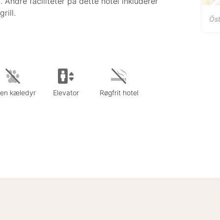
. Andre faciliteter på dette hotel inkluderer
rill.
Ös
gen kæledyr
Elevator
Røgfrit hotel