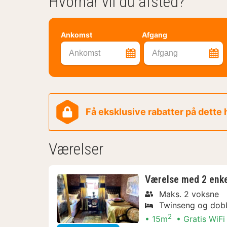
Hvornår vil du afsted?
Ankomst
Afgang
Ankomst
Afgang
Få eksklusive rabatter på dette
Værelser
Værelse med 2 enk
Maks. 2 voksne
Twinseng og dob
2
15m
Gratis WiFi