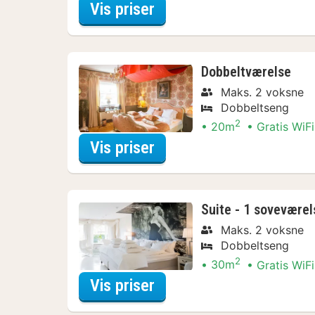
for Værelse med 2 enk
Vis priser
Dobbeltværelse
Maks. 2 voksne
Dobbeltseng
2
20m
Gratis WiFi
for Dobbeltværelse
Vis priser
Suite - 1 soveværel
Maks. 2 voksne
Dobbeltseng
2
30m
Gratis WiFi
for Suite - 1 soveværel
Vis priser