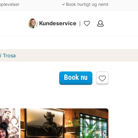
oplevelser
Book hurtigt og nemt
Kundeservice
Mine
favoritter
i Trosa
Book nu