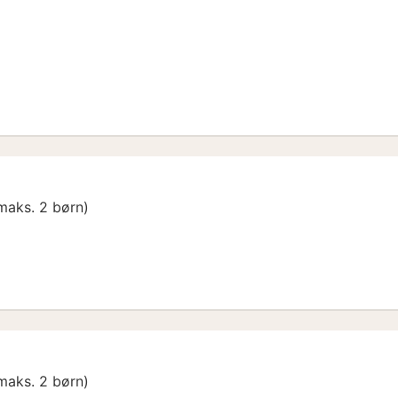
nt
maks. 2 børn)
h Shared Bathroom (non - refundable)
maks. 2 børn)