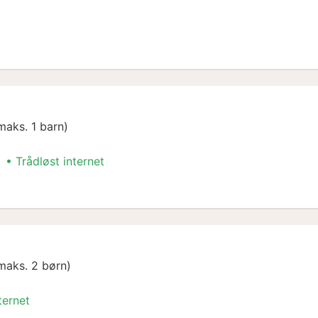
nt
maks. 1 barn)
Trådløst internet
nt
maks. 2 børn)
ternet