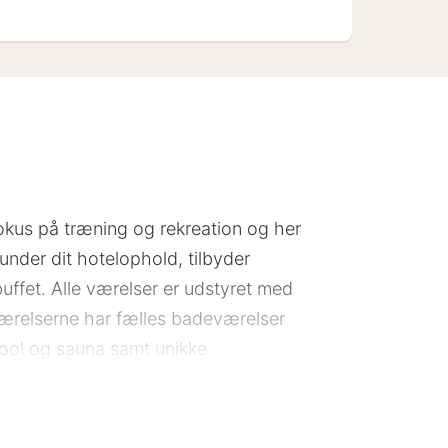
okus på træning og rekreation og her
 under dit hotelophold, tilbyder
uffet. Alle værelser er udstyret med
sværelserne har fælles badeværelser
 pool og sauna samt unikke
kus på bæredygtighed. Du bestiller