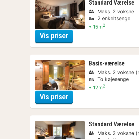
Standard Værelse
Maks. 2 voksne
2 enkeltsenge
2
15m
for Museum Arrangeme
Vis priser
Basis-værelse
Maks. 2 voksne (
To køjesenge
2
12m
for Quadruple Room Wit
Vis priser
Standard Værelse
Maks. 2 voksne (