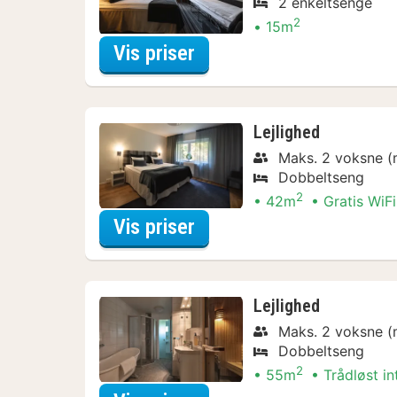
2 enkeltsenge
2
15m
for Museum Arrangeme
Vis priser
Lejlighed
Maks. 2 voksne (
Dobbeltseng
2
42m
Gratis WiFi
for Museum Arrangeme
Vis priser
Lejlighed
Maks. 2 voksne (
Dobbeltseng
2
55m
Trådløst in