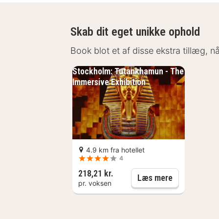
Skab dit eget unikke ophold
Book blot et af disse ekstra tillæg, 
Beskrivelsen af ​​hotellet er automati
Stockholm: Tutankhamun - The
Immersive Exhibition
4.9 km fra hotellet
4
218,21 kr.
Stockholm: T
Læs mere
pr. voksen