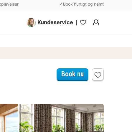
oplevelser
Book hurtigt og nemt
Kundeservice
Mine
favoritter
Book nu