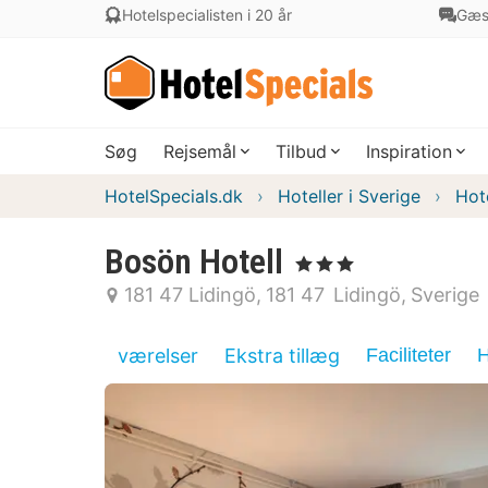
Hotelspecialisten i 20 år
Gæs
Søg
Rejsemål
Tilbud
Inspiration
HotelSpecials.dk
Hoteller i Sverige
Hot
Bosön Hotell
, 3 Stjerner
181 47 Lidingö
181 47
Lidingö
Sverige
værelser
Ekstra tillæg
Faciliteter
H