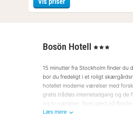
for Museum Arrangeme
Vis priser
Bosön Hotell
, 3 Stjerner
15 minutter fra Stockholm finder du
bor du fredeligt i et roligt skærgårds
hotellet moderne værelser med forske
gratis trådløs internetadgang og de 
og tv-værelser. Som gæst på Bosön få
Læs mere
træningsmuligheder i moderne lokale
bord i receptionen.