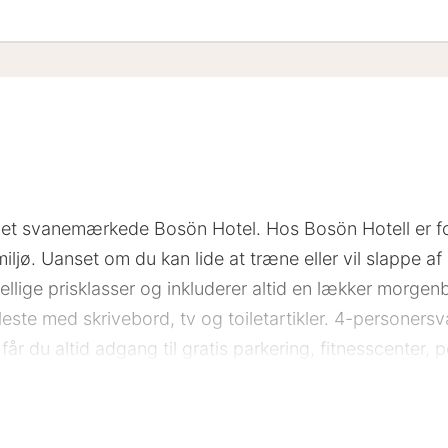
nt
 det svanemærkede Bosön Hotel. Hos Bosön Hotell er f
miljø. Uanset om du kan lide at træne eller vil slappe af
llige prisklasser og inkluderer altid en lækker morgenb
fleste med skrivebord, tv og toiletartikler. 4-personer
r du altid adgang til gratis parkering, fitnesscenter,
r. Restauranten serverer en sund buffetmiddag med fo