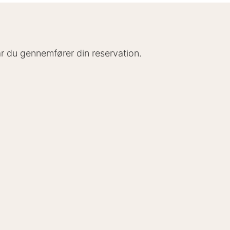
når du gennemfører din reservation.
sk oversat af Google Translate
utankhamun - The Immersive Exhibition