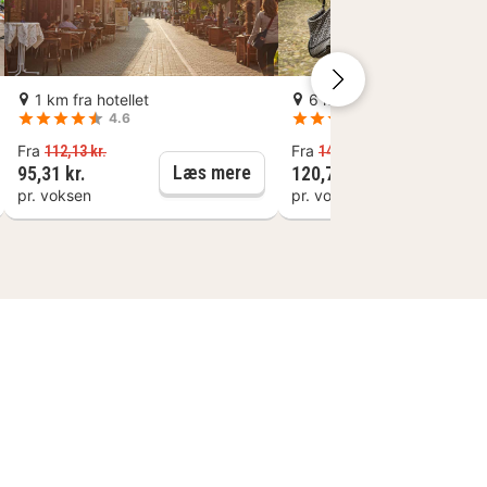
 km fra Theater am Küchengarten.
1 km fra hotellet
6 km fra hotellet
4.6
4.5
Fra
Fra
112,13 kr.
142,03 kr.
ntrum og den gamle bydel
nnover: Guidet cykeltur for foodies med smagsprøver
Hannover: Guidet rundvisning
Læs mere
Læs 
95,31 kr.
120,72 kr.
pr. voksen
pr. voksen