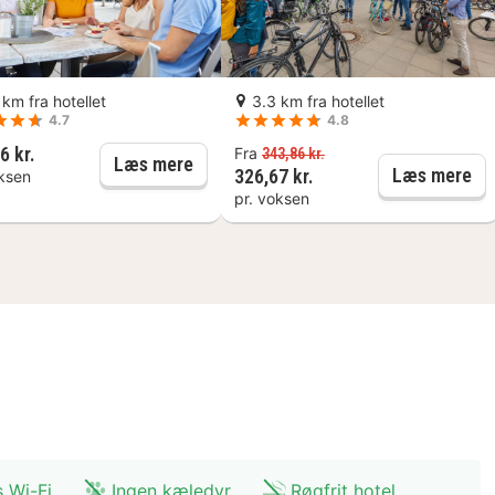
te hotel ligger 10,4 km fra Hannover Fairground og 1,2
 km fra hotellet
3.3 km fra hotellet
4.7
4.8
6 kr.
Fra
343,86 kr.
24-timers hop på-/hop af-bus billet til sightseeing
Hannover: Kulinarisk byvandring i ce
Læs mere
Ha
Læs mere
326,67 kr.
oksen
pr. voksen
s Wi-Fi
Ingen kæledyr
Røgfrit hotel