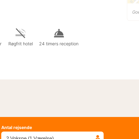
Go
r
Røgfrit hotel
24 timers reception
Antal rejsende
2 Voksne (1 Værelse)