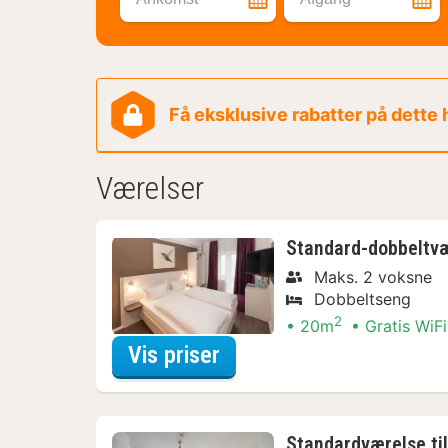
Få eksklusive rabatter på dette
Værelser
Standard-dobbeltv
Maks. 2 voksne
Dobbeltseng
2
20m
Gratis WiFi
for Aktive dagstur-Arr
Vis priser
Standardværelse til