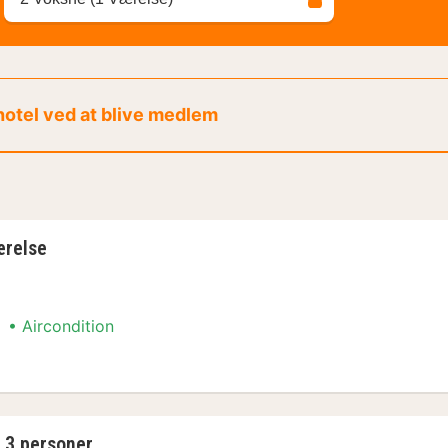
 hotel ved at blive medlem
ærelse
Aircondition
angement
 3 personer