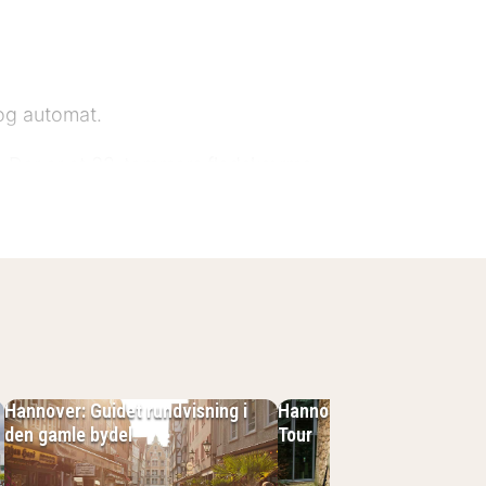
og automat.
e. Der er et 32-tommers fladskærms-
me på nettet. Faciliteter inkluderer
m - 0,6 km Ballhof - 0,6 km Galerie
- 0,6 km Hannover-universitetet - 0,7
rche - 0,8 km Hanover Christmas
meste store lufthavn er Hannover
Hannover: Guidet rundvisning i
Hannover: Kriminalitet Wa
den gamle bydel
Tour
kun 4 minutters gang fra Die Nanas