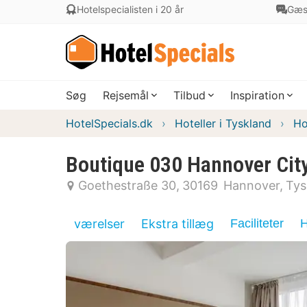
Hotelspecialisten i 20 år
Gæs
Søg
Rejsemål
Tilbud
Inspiration
HotelSpecials.dk
Hoteller i Tyskland
Ho
Boutique 030 Hannover Cit
Goethestraße 30
30169
Hannover
Tys
værelser
Ekstra tillæg
Faciliteter
H