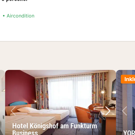
Aircondition
angement
Ink
ste billede
Forrige billede
Næste bil
Fo
Hotel Königshof am Funkturm
Business
YOR