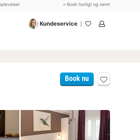
oplevelser
Book hurtigt og nemt
Kundeservice
Mine
favoritter
Book nu