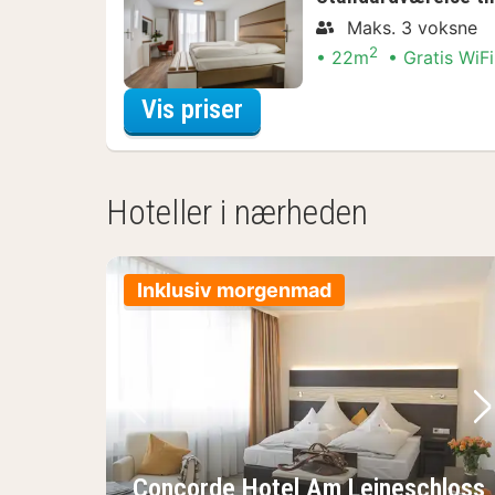
Maks. 3 voksne
2
22m
Gratis WiFi
for Aktive dagstur-Arr
Vis priser
Hoteller i nærheden
Inklusiv morgenmad
Forrige billede
Næ
Concorde Hotel Am Leineschloss