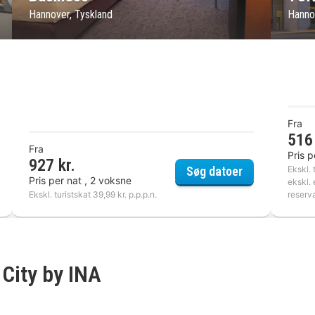
Hannover, Tyskland
Hanno
Fra
516 
Fra
Pris p
927 kr.
corde Hotel Am Leineschloss
Hotel Königsh
Ekskl. 
Søg datoer
Pris per nat , 2 voksne
ekskl. 
Ekskl. turistskat 39,99 kr. p.p.p.n.
reserv
City by INA