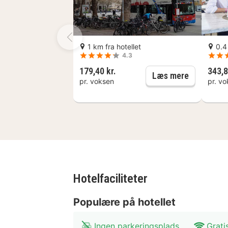
og 7 minutters gang fra Ballhof. Det
I Hannover (Mitte)
1 km fra hotellet
0.4
4.3
179,40 kr.
343,8
Hannover: 
Læs mere
pr. voksen
pr. v
Hotelfaciliteter
Populære på hotellet
Ingen parkeringsplads
Grati