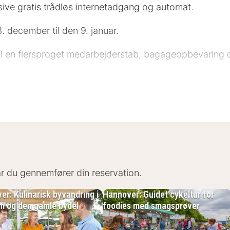
lusive gratis trådløs internetadgang og automat.
. december til den 9. januar.
il en flersproget medarbejderstab, bagageopbevaring 
er, der indeholder tekøkken med køleskab og kogeplad
r underholdningen, og med gratis Wi-Fi kan du altid kom
, og rengøring udføres dagligt.
meste 0,1 kilometer. Die Nanas - 0,3 km Historisk Museu
t - 0,6 km Oskar-Winter-Brunnen - 0,6 km Leibnizhaus 
ten - 0,7 km Brauhaus Ernst August - 0,7 km Marktki
når du gennemfører din reservation.
le-Promenade - 0,9 km Market Church - 0,9 km Den nær
r: Kulinarisk byvandring i
Hannover: Guidet cykeltur for
m og den gamle bydel
foodies med smagsprøver
over City by INA har du en central base i Hannover, 