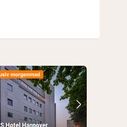
lusiv morgenmad
lede
rrige billede
Næste billede
S Hotel Hannover