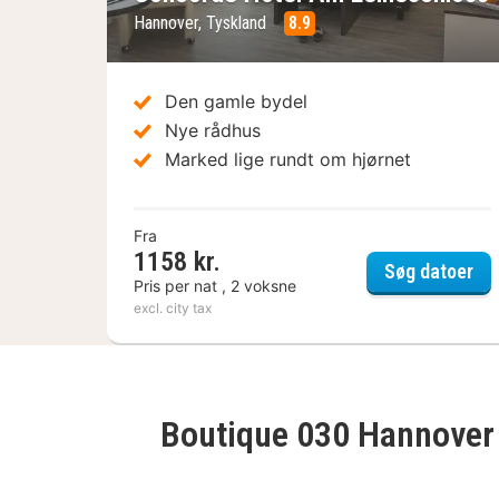
Hannover, Tyskland
8.9
Den gamle bydel
Nye rådhus
Marked lige rundt om hjørnet
Fra
1158 kr.
Con
Søg datoer
Pris per nat , 2 voksne
excl. city tax
Boutique 030 Hannover 