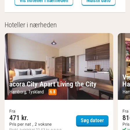
Vis hoteller i nærheden
Nulstil dato
Hoteller i nærheden
Vi
acora City Apart Living the City
Ha
Hamborg, Tyskland
6.8
Ham
Fra
Fra
471 kr.
81
acora City A
Søg datoer
Pris per nat , 2 voksne
Pris
Ekskl. turistskat 22,43 kr. p.p.p.n.
in