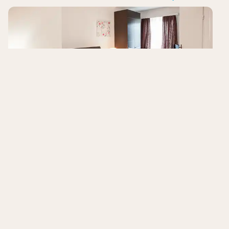
Boutique 53 & 56 Hamburg,
Trademark Collection by Wyndham
Hamborg
,
Tyskland
Centralt beliggende i Hamborg
I nærheden af Inner Alster og Elben
Enkle design
Ugens bedste tilbud