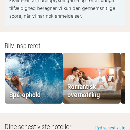
kvaliteten af ​​hoteloplysningerne og for at undgå
tilfældighed beregner vi kun den gennemsnitlige
score, når vi har nok anmeldelser.
Bliv inspireret
Romantisk
Spa-ophold
overnatning
L
Dine senest viste hoteller
Ryd senest viste