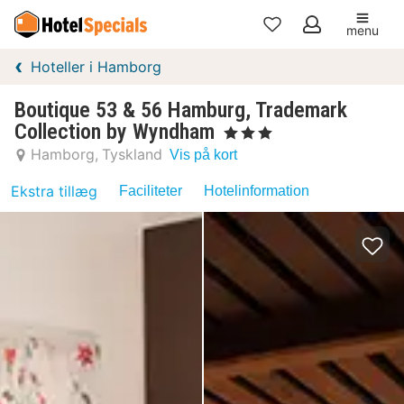
menu
Mine
Hoteller i Hamborg
favoritter
Boutique 53 & 56 Hamburg, Trademark
Collection by Wyndham
, 3 Stjerner
Hamborg
Tyskland
Vis på kort
Ekstra tillæg
Faciliteter
Hotelinformation