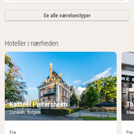
Se alle værelsestyper
Hoteller i nærheden
Kasteel Pietersheim
Th
Lanaken, Belgien
Maa
Fra
Fra