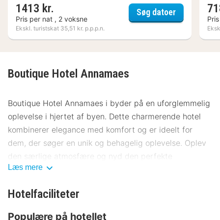
1413 kr.
71
Kasteel Pie
Søg datoer
Pris per nat , 2 voksne
Pris
Ekskl. turistskat 35,51 kr. p.p.p.n.
Ekskl
Boutique Hotel Annamaes
Boutique Hotel Annamaes i byder på en uforglemmelig
oplevelse i hjertet af byen. Dette charmerende hotel
kombinerer elegance med komfort og er ideelt for
dem, der søger en unik og behagelig oplevelse. Oplev
den særlige atmosfære og nyd den perfekte
Læs mere
beliggenhed.
Beliggenhed Boutique Hotel Annamaes
Hotelfaciliteter
Hotellet ligger centralt, kun få skridt fra byens
Populære på hotellet