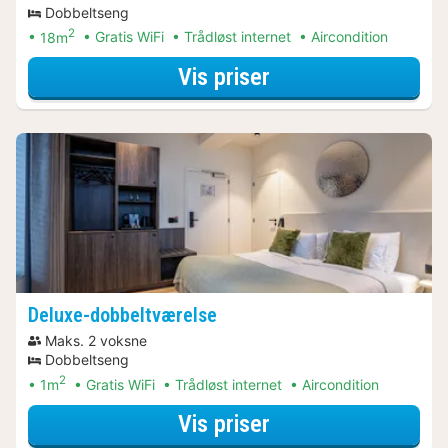
Dobbeltseng
2
18m
Gratis WiFi
Trådløst internet
Aircondition
for Comfort-dobbe
Vis priser
Deluxe-dobbeltværelse
Maks. 2 voksne
Dobbeltseng
2
1m
Gratis WiFi
Trådløst internet
Aircondition
for Deluxe-dobbel
Vis priser