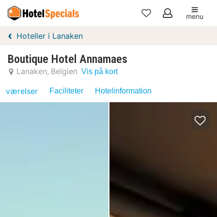
menu
Mine
Hoteller i Lanaken
favoritter
Boutique Hotel Annamaes
Lanaken
Belgien
Vis på kort
værelser
Faciliteter
Hotelinformation