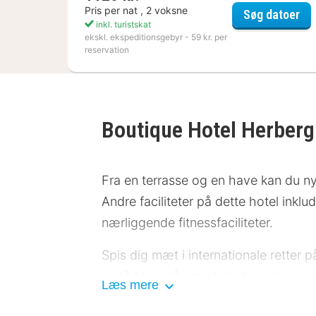
Pris per nat , 2 voksne
Me
Søg datoer
inkl. turistskat
ekskl. ekspeditionsgebyr - 59 kr. per
reservation
Boutique Hotel Herber
Fra en terrasse og en have kan du nyd
Andre faciliteter på dette hotel inklu
nærliggende fitnessfaciliteter.
Spis dig mæt i internationale retter 
også blive på værelset, hvor der er 
Læs mere
gebyr dagligt.