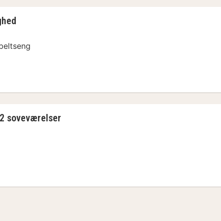
ghed
beltseng
 Arrangement
 2 soveværelser
 Arrangement