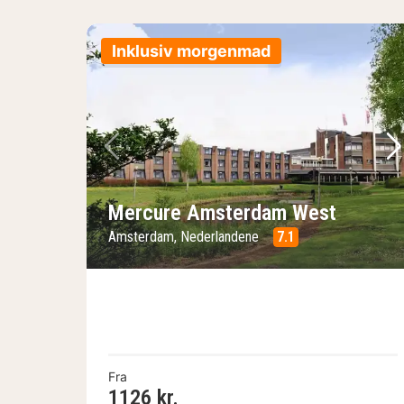
Inklusiv morgenmad
Forrige billede
Næ
Mercure Amsterdam West
Amsterdam, Nederlandene
7.1
Fra
1126 kr.