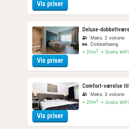
for Bådture & sejlture
Vis priser
Deluxe-dobbeltvære
Maks. 2 voksne
Dobbeltseng
2
20m
Gratis WiFi
for Bådture & sejlture
Vis priser
Comfort-værelse til
Maks. 3 voksne
2
20m
Gratis WiFi
for Bådture & sejlture
Vis priser