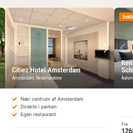
Ink
ste billede
Forrige billede
Næste bil
Fo
Ren
Citiez Hotel Amsterdam
Sch
Amsterdam, Nederlandene
Aalsm
Nær centrum af Amsterdam
Direkte i parken
Egen restaurant
Fra
126