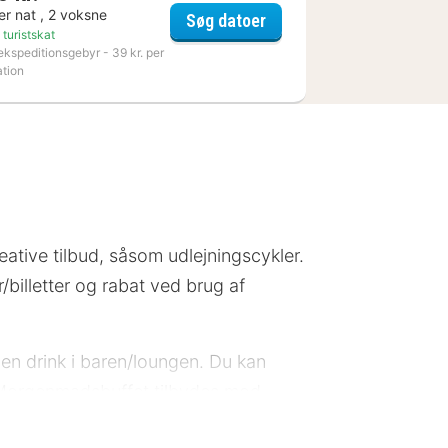
er nat , 2 voksne
Renaissance Amsterdam S
Søg datoer
Amsterdam
 turistskat
ekspeditionsgebyr - 39 kr. per
ation
eative tilbud, såsom udlejningscykler.
/billetter og rabat ved brug af
 en drink i baren/loungen. Du kan
. Morgenmadsbuffet tilbydes mod