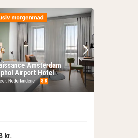
lusiv morgenmad
lede
rrige billede
Næste billede
aissance Amsterdam
iphol Airport Hotel
eer, Nederlandene
8.8
8 kr.