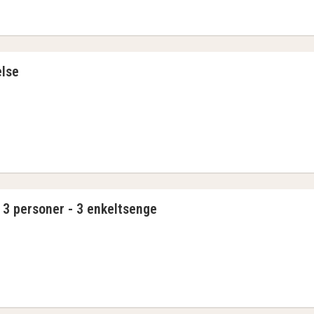
 Arrangement
lse
 Arrangement
 3 personer - 3 enkeltsenge
 Arrangement