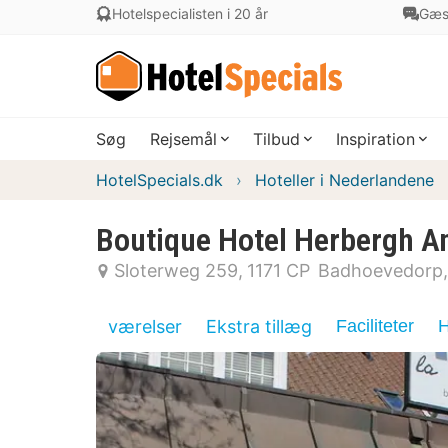
Hotelspecialisten i 20 år
Gæs
Søg
Rejsemål
Tilbud
Inspiration
HotelSpecials.dk
Hoteller i Nederlandene
Boutique Hotel Herbergh A
Sloterweg 259
1171 CP
Badhoevedorp
værelser
Ekstra tillæg
Faciliteter
H