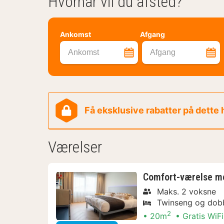
Hvornår vil du afsted?
Ankomst
Afgang
Ankomst
Afgang
Få eksklusive rabatter på dette
Værelser
Comfort-værelse me
Maks. 2 voksne
Twinseng og dob
2
20m
Gratis WiFi