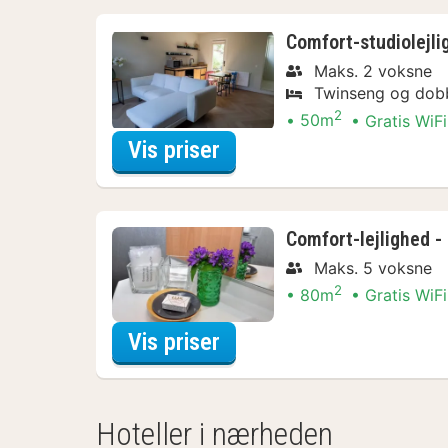
Comfort-studiolejli
Maks. 2 voksne
Twinseng og dob
2
50m
Gratis WiFi
for Bådture & sejlture
Vis priser
Comfort-lejlighed -
Maks. 5 voksne
2
80m
Gratis WiFi
for Bådture & sejlture
Vis priser
Hoteller i nærheden