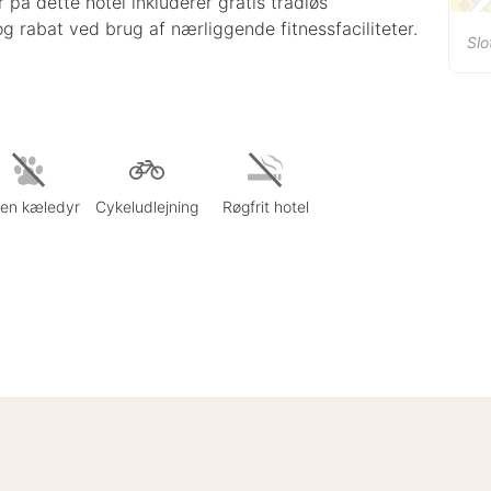
r på dette hotel inkluderer gratis trådløs
g rabat ved brug af nærliggende fitnessfaciliteter.
Sl
gen kæledyr
Cykeludlejning
Røgfrit hotel