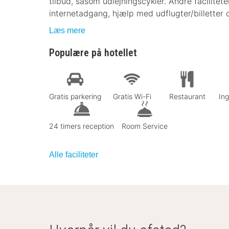
tilbud, såsom udlejningscykler. Andre facilitete
internetadgang, hjælp med udflugter/billetter o
Læs mere
Populære på hotellet
Gratis parkering
Gratis Wi-Fi
Restaurant
In
24 timers reception
Room Service
Alle faciliteter