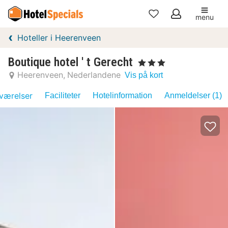
menu
Mine
Hoteller i Heerenveen
favoritter
Boutique hotel ' t Gerecht
, 3 Stjerner
Heerenveen
Nederlandene
Vis på kort
værelser
Faciliteter
Hotelinformation
Anmeldelser (1)