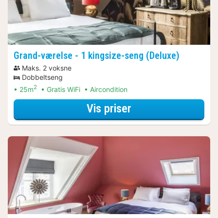
Grand-værelse - 1 kingsize-seng (Deluxe)
Maks. 2 voksne
Dobbeltseng
2
25m
Gratis WiFi
Aircondition
for Grand-værelse 
Vis priser