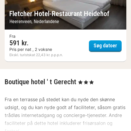
Fletcher Hotel-Restaurant Heidehof
Heerenveen, Nederlandene
Fra
591 kr.
Fletch
Søg datoer
Pris per nat , 2 voksne
Ekskl. turistskat 22,43 kr. p.p.p.n.
Boutique hotel ' t Gerecht
, 3 Stjerner
Fra en terrasse på stedet kan du nyde den skønne
udsigt, og du kan nyde godt af faciliteter, såsom gratis
trådløs internetadgang og concierge-tjenester. Andre
faciliteter på dette hotel inkluderer frisørsalon og