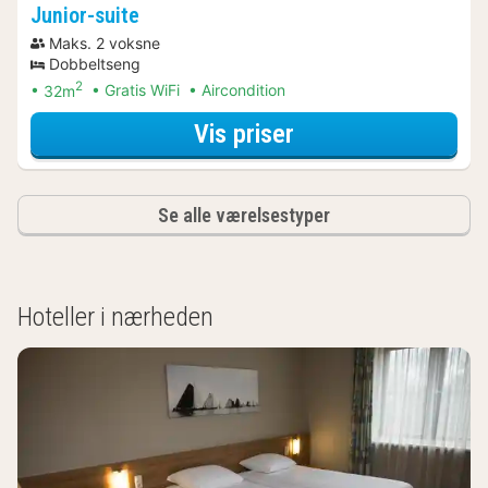
Junior-suite
Maks. 2 voksne
Dobbeltseng
2
32m
Gratis WiFi
Aircondition
for Junior-suite
Vis priser
Se alle værelsestyper
Hoteller i nærheden