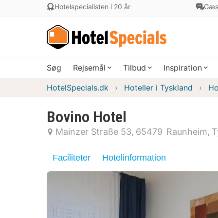
Hotelspecialisten i 20 år
Gæs
Søg
Rejsemål
Tilbud
Inspiration
HotelSpecials.dk
Hoteller i Tyskland
Ho
Bovino Hotel
Mainzer Straße 53
65479
Raunheim
T
Faciliteter
Hotelinformation