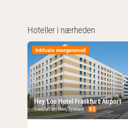
Hoteller i nærheden
Inklusiv morgenmad
Forrige billede
Næ
Hey Lou Hotel Frankfurt Airport
Frankfurt am Main, Tyskland
8.2