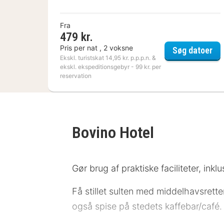
Fra
479 kr.
Pris per nat , 2 voksne
Hey
Søg datoer
Ekskl. turistskat 14,95 kr. p.p.p.n. &
ekskl. ekspeditionsgebyr - 99 kr. per
reservation
Bovino Hotel
Gør brug af praktiske faciliteter, ink
Få stillet sulten med middelhavsrett
også spise på stedets kaffebar/café. M