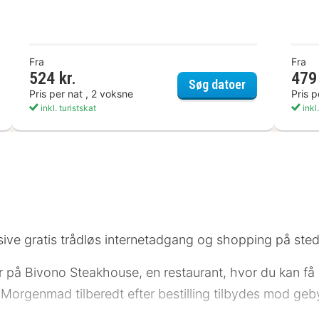
Fra
Fra
 Lou Hotel Frankfurt Airport
524 kr.
479 
Garner Hotel 
Søg datoer
Pris per nat , 2 voksne
Pris p
inkl. turistskat
inkl.
lusive gratis trådløs internetadgang og shopping på sted
er på Bivono Steakhouse, en restaurant, hvor du kan få 
orgenmad tilberedt efter bestilling tilbydes mod gebyr d