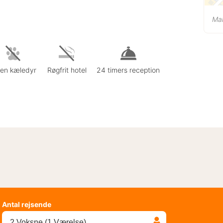
Mai
gen kæledyr
Røgfrit hotel
24 timers reception
Antal rejsende
2 Voksne (1 Værelse)