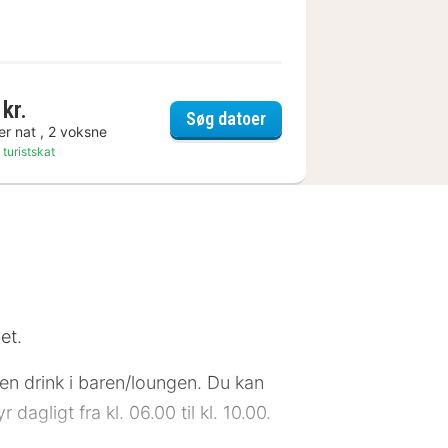
kr.
Rüsselsheim
Aspire Frankfurt Airpor
Søg datoer
er nat , 2 voksne
 turistskat
et.
en drink i baren/loungen. Du kan
agligt fra kl. 06.00 til kl. 10.00.