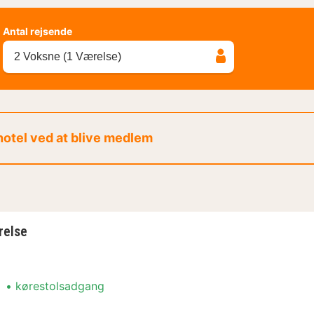
Antal rejsende
2 Voksne (1 Værelse)
 hotel ved at blive medlem
relse
kørestolsadgang
relse