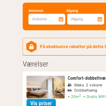
Ankomst
Afgang
Ankomst
Afgang
Få eksklusive rabatter på dette
Værelser
Comfort-dobbeltvæ
Maks. 2 voksne
Dobbeltseng
2
20m
Gratis WiFi
for Comfort-dobbeltvæ
Vis priser