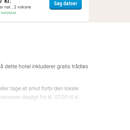
7 kr.
Hotel Die Gams
Søg datoer
er nat , 2 voksne
 turistskat
å dette hotel inkluderer gratis trådløs
er tage et smut forbi den lokale
veres dagligt fra kl. 07.00 til kl.
varing. Dette hotel har 2 møde- og