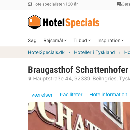
Hotelspecialisten i 20 år
Gæs
Søg
Rejsemål
Tilbud
Inspiration
HotelSpecials.dk
Hoteller i Tyskland
Ho
Braugasthof Schattenhofer
Hauptstraße 44
92339
Beilngries
Tysk
værelser
Faciliteter
Hotelinformation