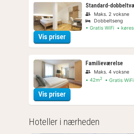
Standard-dobbeltvæ
Maks. 2 voksne
Dobbeltseng
Gratis WiFi
køres
for Standard-dobbeltvær
Vis priser
Familieværelse
Maks. 4 voksne
2
42m
Gratis WiFi
for Familieværelse
Vis priser
Hoteller i nærheden