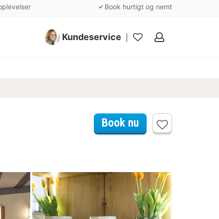
oplevelser
Book hurtigt og nemt
Kundeservice
Mine
favoritter
Book nu