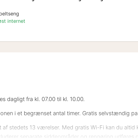
beltseng
øst internet
dobbeltseng eller 2 enkeltsenge - udsigt til h
dagligt fra kl. 07.00 til kl. 10.00.
ionen i et begrænset antal timer. Gratis selvstændig par
 et af stedets 13 værelser. Med gratis Wi-Fi kan du al
inkluderer separate siddeområder og rengøring udføres d