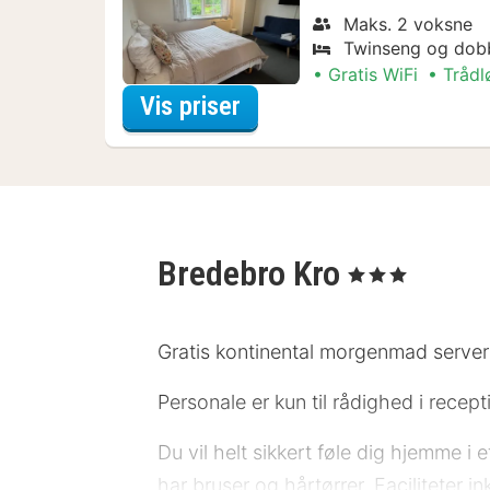
Maks. 2 voksne
Twinseng og dob
Gratis WiFi
Trådl
for Dobbeltværelse med 
Vis priser
Bredebro Kro
, 3 Stjerner
Gratis kontinental morgenmad serveres 
Personale er kun til rådighed i recept
Du vil helt sikkert føle dig hjemme i
har bruser og hårtørrer. Faciliteter 