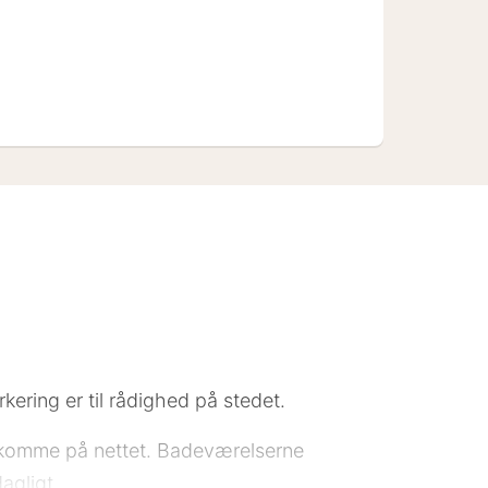
ave
kering er til rådighed på stedet.
tid komme på nettet. Badeværelserne
agligt.