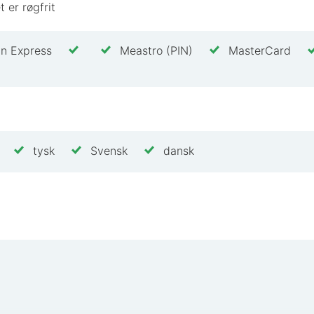
t er røgfrit
n Express
Meastro (PIN)
MasterCard
tysk
Svensk
dansk