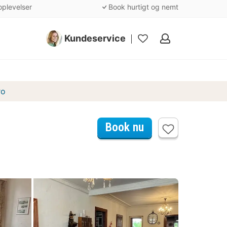
oplevelser
Book hurtigt og nemt
Kundeservice
Mine
favoritter
ro
Book nu