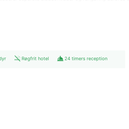
meste 0,1 kilometer. Brede Kirke - 0,2 km Mindestenen I
age - 8 km Nr. Logum Kirke - 8,1 km Trøjborg Slotsrui
 Skov Og Kongens Mose - 8,9 km Kong Frederik Ixs Klo
ngshoj - 9,3 km Galerie Erz & Atelier - 12,2 km Den n
dyr
Røgfrit hotel
24 timers reception
1 minutters kørsel fra Brede Kirke og 5 minutters kørsel
 km fra Visby Kirke.