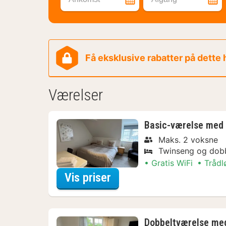
Få eksklusive rabatter på dette
Værelser
Basic-værelse med 
Maks. 2 voksne
Twinseng og dob
Gratis WiFi
Trådl
for Basic-værelse med 
Vis priser
Dobbeltværelse med 