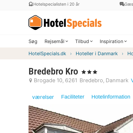
Hotelspecialisten i 20 år
Gæs
Søg
Rejsemål
Tilbud
Inspiration
HotelSpecials.dk
Hoteller i Danmark
Ho
Bredebro Kro
, 3 Stjerner
Brogade 10
6261
Bredebro
Danmark
værelser
Faciliteter
Hotelinformation