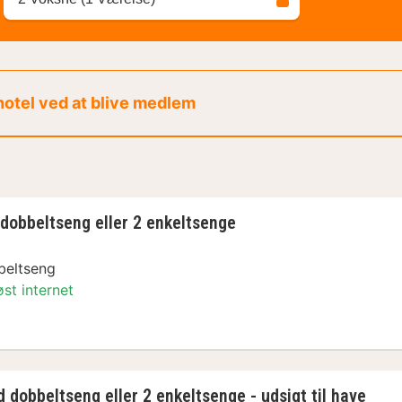
 hotel ved at blive medlem
dobbeltseng eller 2 enkeltsenge
beltseng
øst internet
dobbeltseng eller 2 enkeltsenge
dobbeltseng eller 2 enkeltsenge - udsigt til have