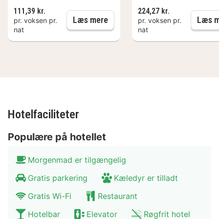
slappe af på den hyggelige terrasse. Hotellet har også
111,39 kr.
224,27 kr.
en traditionel ølhave og mini bowling.
Morgenmad
Læs mere
Læs m
pr. voksen pr.
pr. voksen pr.
nat
nat
Hotellets 63 værelser har satellit-tv, telefon, WiFi for et
gebyr, radio, skrivebord og badeværelse med badekar
og/eller brusebad, hårtørrer og toiletartikler.
Hotelfaciliteter
Populære på hotellet
Morgenmad er tilgængelig
Gratis parkering
Kæledyr er tilladt
Gratis Wi-Fi
Restaurant
Hotelbar
Elevator
Røgfrit hotel