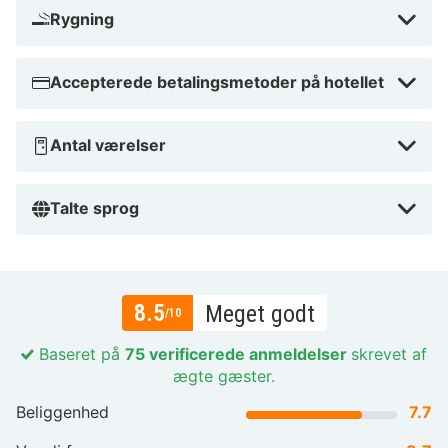
Rygning
Accepterede betalingsmetoder på hotellet
Antal værelser
Talte sprog
8.5
Meget godt
/10
Baseret på
75 verificerede anmeldelser
skrevet af
ægte gæster.
Beliggenhed
7.7