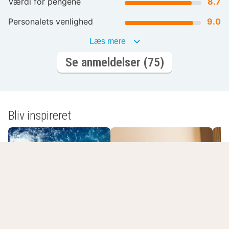
Værdi for pengene
8.7
Personalets venlighed
9.0
Læs mere
Se anmeldelser (75)
Bliv inspireret
Romantisk
Spa-ophold
overnatning
L