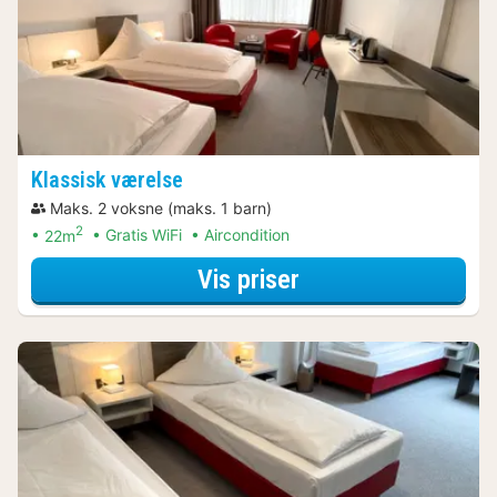
Klassisk værelse
Maks. 2 voksne (maks. 1 barn)
2
22m
Gratis WiFi
Aircondition
for Summer Sale
Vis priser