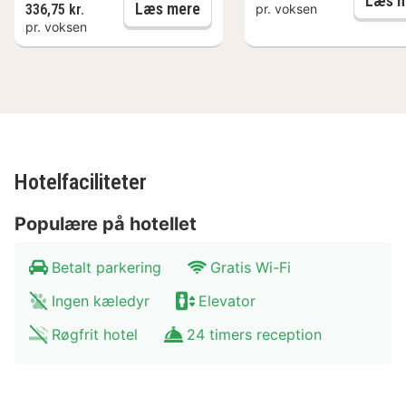
Læs m
Fra München: Halvdagsudflugt 
Læs mere
336,75 kr.
pr. voksen
pr. voksen
Hotelfaciliteter
Populære på hotellet
Betalt parkering
Gratis Wi-Fi
Ingen kæledyr
Elevator
Røgfrit hotel
24 timers reception