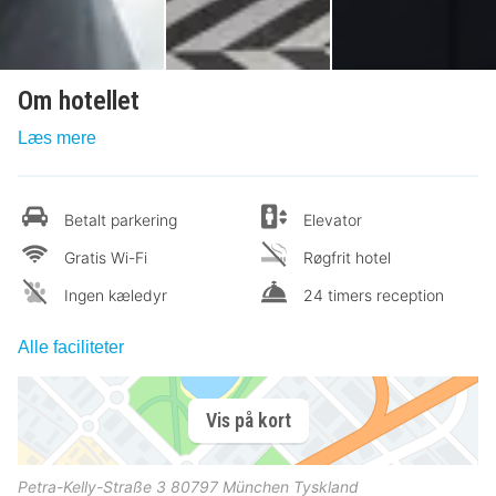
Om hotellet
Læs mere
Betalt parkering
Elevator
Gratis Wi-Fi
Røgfrit hotel
Ingen kæledyr
24 timers reception
Alle faciliteter
Vis på kort
Petra-Kelly-Straße 3
80797
München
Tyskland