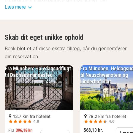
udforsk de smukke omgivelser i München. Det
Læs mere
garanteres et behageligt ophold på Brera Serviced
Apartments München.
Skab dit eget unikke ophold
Book blot et af disse ekstra tillæg, når du gennemfører
din reservation.
Fra München: Halvdagsudflugt
Fra München: Heldagsud
til Dachaus mindested
til Neuschwanstein og
Linderhof Slot
13.7 km fra hotellet
79.2 km fra hotellet
4.8
4.6
568,10 kr.
Fra
396,18 kr.