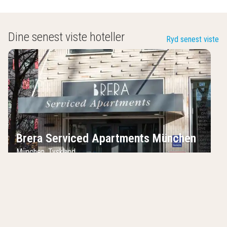
Dine senest viste hoteller
Ryd senest viste
Brera Serviced Apartments München
München
,
Tyskland
Hoteller i nærheden