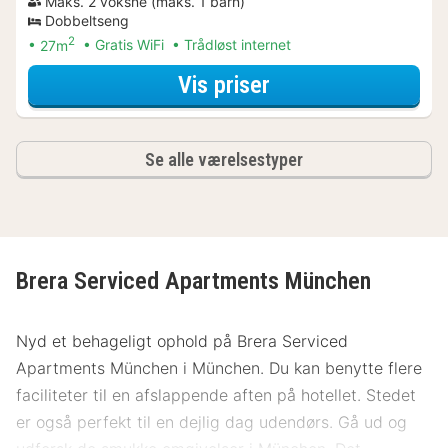
Maks. 2 voksne (maks. 1 barn)
Dobbeltseng
2
27m
Gratis WiFi
Trådløst internet
for Aktive dagstu
Vis priser
Se alle værelsestyper
Brera Serviced Apartments München
Nyd et behageligt ophold på Brera Serviced
Apartments München i München. Du kan benytte flere
faciliteter til en afslappende aften på hotellet. Stedet
er også perfekt til en dejlig dag udendørs. Gå ud og