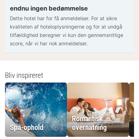
endnu ingen bedømmelse
Dette hotel har for få anmeldelser. For at sikre
kvaliteten af ​​hoteloplysningerne og for at undgå
tilfældighed beregner vi kun den gennemsnitlige
score, når vi har nok anmeldelser.
Bliv inspireret
Romantisk
Spa-ophold
overnatning
L