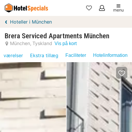
menu
Mine
Hoteller i München
favoritter
Brera Serviced Apartments München
München
Tyskland
Vis på kort
værelser
Ekstra tillæg
Faciliteter
Hotelinformation