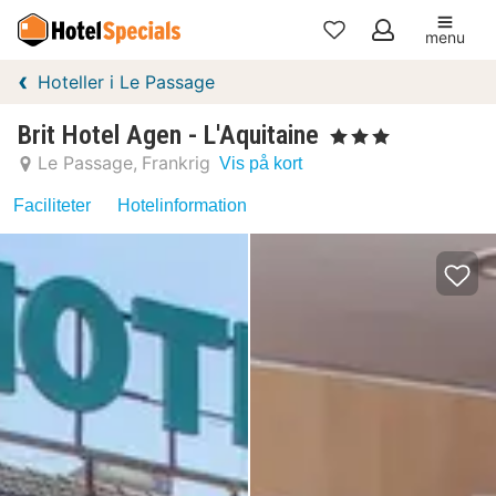
menu
Mine
Hoteller i Le Passage
favoritter
Brit Hotel Agen - L'Aquitaine
, 3 Stjerner
Le Passage
Frankrig
Vis på kort
Faciliteter
Hotelinformation