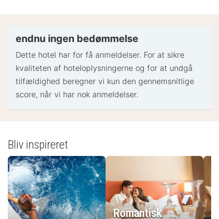
kontant depositum kan være påkrævet ved
indtjekning til dækning af påløbende udgifter
Særlige ønsker afhænger af tilgængelighed ved
endnu ingen bedømmelse
indtjekning og kan medføre ekstra gebyrer.
Dette hotel har for få anmeldelser. For at sikre
Særlige ønsker kan ikke garanteres
kvaliteten af ​​hoteloplysningerne og for at undgå
Dette overnatningssted accepterer kreditkort og
tilfældighed beregner vi kun den gennemsnitlige
debetkort. Kontanter accepteres ikke
score, når vi har nok anmeldelser.
Bemærk venligst, at kulturelle normer og
gæstepolitik varierer afhængigt af land og
overnatningssted. De angivne politikker kommer
fra overnatningsstedet
Bliv inspireret
- Specielle instruktioner:
Kontakt venligst overnatningsstedet via
kontaktoplysningerne i reservationsbekræftelsen
forud for din ankomst for at arrangere indtjekning.
Romantisk