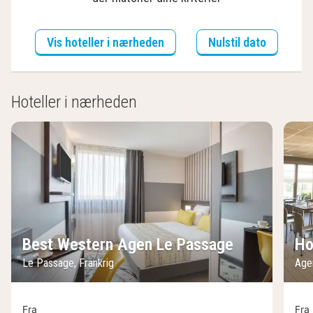
Vis hoteller i nærheden
Nulstil dato
Hoteller i nærheden
Best Western Agen Le Passage
Ho
Le Passage, Frankrig
Agen
Fra
Fra