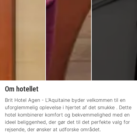
Om hotellet
Brit Hotel Agen - L'Aquitaine byder velkommen til en
uforglemmelig oplevelse i hjertet af det smukke . Dette
hotel kombinerer komfort og bekvemmelighed med en
ideel beliggenhed, der gør det til det perfekte valg for
rejsende, der ønsker at udforske området.