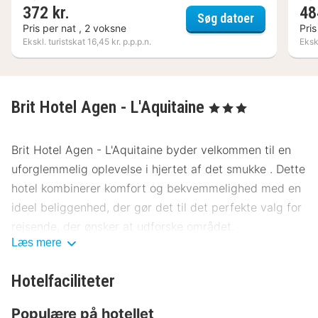
372 kr.
48
Best Wester
Søg datoer
Pris per nat , 2 voksne
Pris
Ekskl. turistskat 16,45 kr. p.p.p.n.
Ekskl
Brit Hotel Agen - L'Aquitaine
, 3 Stjerner
Brit Hotel Agen - L'Aquitaine byder velkommen til en
uforglemmelig oplevelse i hjertet af det smukke . Dette
hotel kombinerer komfort og bekvemmelighed med en
ideel beliggenhed, der gør det til det perfekte valg for
rejsende, der ønsker at udforske området.
Læs mere
Beliggenhed Brit Hotel Agen - L'Aquitaine
Hotelfaciliteter
Beliggende i , er Brit Hotel Agen - L'Aquitaine kun en
kort afstand fra centrum og byens livlige torv. Hotellet
Populære på hotellet