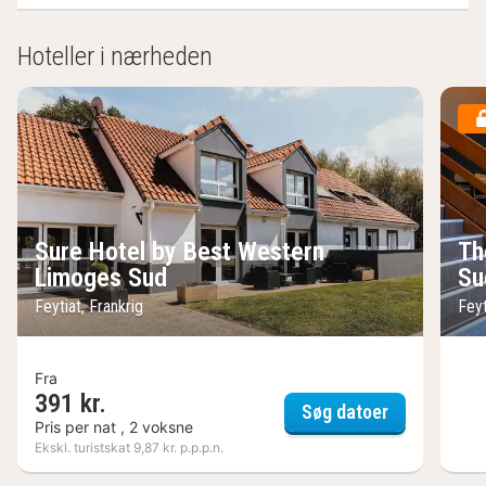
Hoteller i nærheden
Sure Hotel by Best Western
Th
Limoges Sud
Su
Feytiat, Frankrig
Feyt
Fra
391 kr.
Sure Hotel 
Søg datoer
Pris per nat , 2 voksne
Ekskl. turistskat 9,87 kr. p.p.p.n.