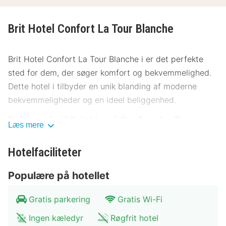
Brit Hotel Confort La Tour Blanche
Brit Hotel Confort La Tour Blanche i er det perfekte
sted for dem, der søger komfort og bekvemmelighed.
Dette hotel i tilbyder en unik blanding af moderne
bekvemmeligheder og en ideel beliggenhed.
Beliggenhed Brit Hotel Confort La Tour
Læs mere
Blanche
Hotelfaciliteter
Brit Hotel Confort La Tour Blanche ligger strategisk i
nærheden af byens centrum, hvilket gør det nemt at
Populære på hotellet
udforske områdets mange attraktioner. Kun få
minutters gang fra hotellet finder du charmerende
Gratis parkering
Gratis Wi-Fi
museer og kulturelle højdepunkter. Der er gode
Ingen kæledyr
Røgfrit hotel
offentlige transportmuligheder med både bus og tog,