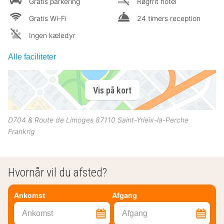
Gratis parkering
Røgfrit hotel
Gratis Wi-Fi
24 timers reception
Ingen kæledyr
Alle faciliteter
Vis på kort
D704 & Route de Limoges
87110
Saint-Yrieix-la-Perche
Frankrig
Hvornår vil du afsted?
Ankomst
Afgang
Ankomst
Afgang