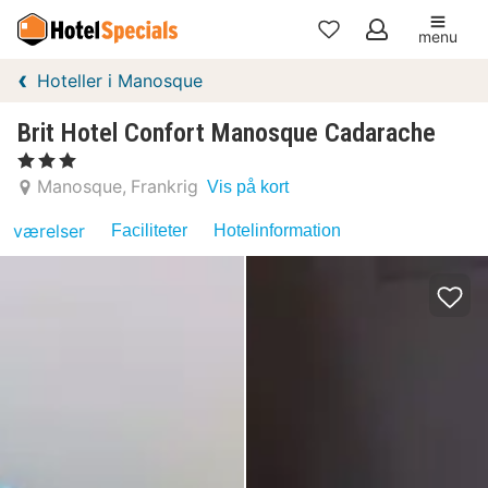
menu
Mine
Hoteller i Manosque
favoritter
Brit Hotel Confort Manosque Cadarache
, 3 Stjerner
Manosque
Frankrig
Vis på kort
værelser
Faciliteter
Hotelinformation