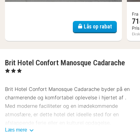
Fra
71
Lås op rabat
Pris
Ekskl
Brit Hotel Confort Manosque Cadarache
, 3 Stjerner
Brit Hotel Confort Manosque Cadarache byder på en
charmerende og komfortabel oplevelse i hjertet af .
Med moderne faciliteter og en imødekommende
atmosfære, er dette hotel det ideelle sted for en
afslappende ferie eller en kulturel opdagelse.
Læs mere
Beliggenhed Brit Hotel Confort Manosque