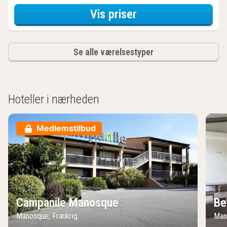
for Værelse
Vis priser
Se alle værelsestyper
Hoteller i nærheden
Medlemstilbud
Campanile Manosque
Be
Manosque, Frankrig
Man