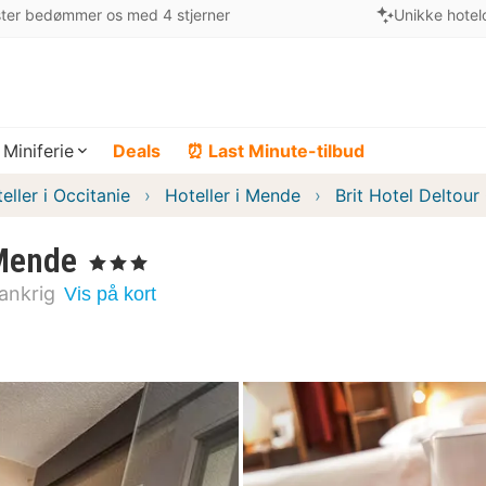
ter bedømmer os med 4 stjerner
Unikke hotel
Miniferie
Deals
⏰ Last Minute-tilbud
eller i Occitanie
Hoteller i Mende
Brit Hotel Deltou
 Mende
, 3 Stjerner
ankrig
Vis på kort