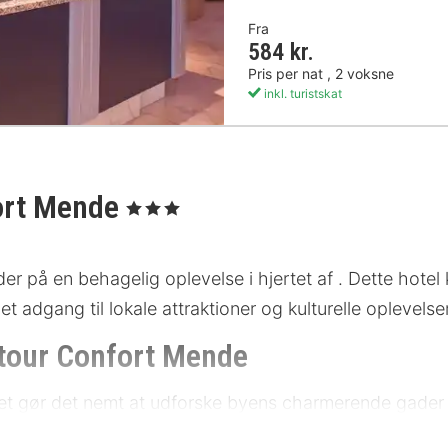
Fra
584 kr.
Pris per nat , 2 voksne
inkl. turistskat
fort Mende
, 3 Stjerner
er på en behagelig oplevelse i hjertet af . Dette hote
 adgang til lokale attraktioner og kulturelle oplevelser
ltour Confort Mende
vilket gør det nemt at udforske byens charmerende gad
rvet er det det ideelle udgangspunkt for dit ophold. Off