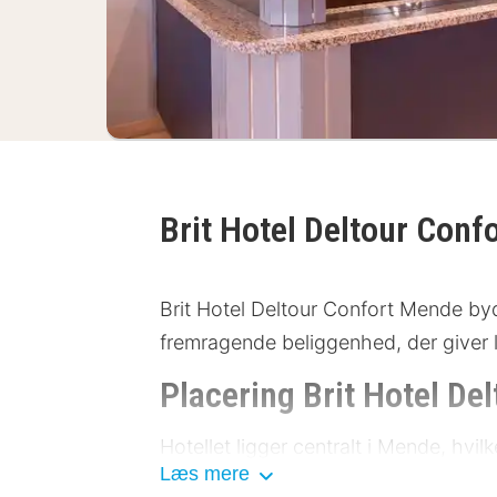
Brit Hotel Deltour Con
Brit Hotel Deltour Confort Mende byd
fremragende beliggenhed, der giver let
Placering Brit Hotel De
Hotellet ligger centralt i Mende, h
Læs mere
minutters gang til centrum og hovedto