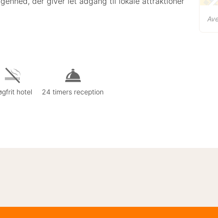
nhed, der giver let adgang til lokale attraktioner
Ave
gfrit hotel
24 timers reception