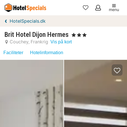
menu
Mine
HotelSpecials.dk
favoritter
Brit Hotel Dijon Hermes
, 3 Stjerner
Couchey
Frankrig
Vis på kort
Faciliteter
Hotelinformation