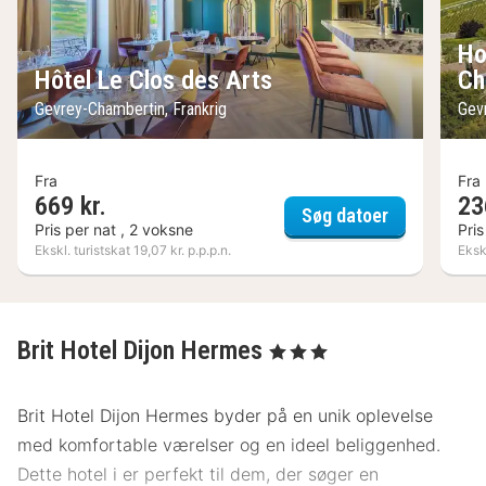
Ho
Hôtel Le Clos des Arts
Ch
Gevrey-Chambertin, Frankrig
Gev
Fra
Fra
669 kr.
23
Hôtel Le Clo
Søg datoer
Pris per nat , 2 voksne
Pris
Ekskl. turistskat 19,07 kr. p.p.p.n.
Ekskl
Brit Hotel Dijon Hermes
, 3 Stjerner
Brit Hotel Dijon Hermes byder på en unik oplevelse
med komfortable værelser og en ideel beliggenhed.
Dette hotel i er perfekt til dem, der søger en