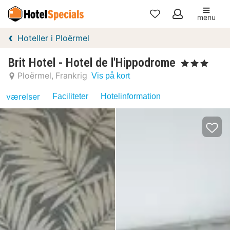
menu
Mine
Hoteller i Ploërmel
favoritter
Brit Hotel - Hotel de l'Hippodrome
, 3 Stjerner
Ploërmel
Frankrig
Vis på kort
værelser
Faciliteter
Hotelinformation