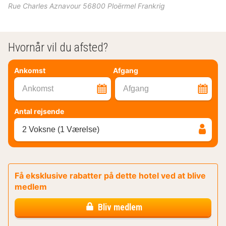
Rue Charles Aznavour
56800
Ploërmel
Frankrig
Hvornår vil du afsted?
Ankomst
Afgang
Ankomst
Afgang
Antal rejsende
2 Voksne (1 Værelse)
Få eksklusive rabatter på dette hotel ved at blive
medlem
Bliv medlem