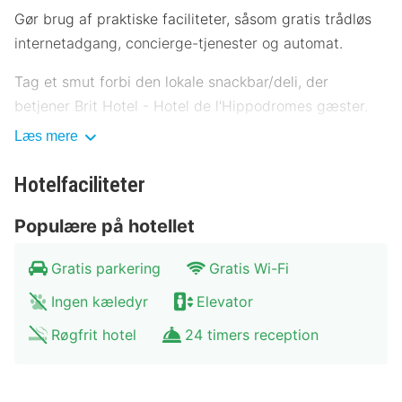
Gør brug af praktiske faciliteter, såsom gratis trådløs
internetadgang, concierge-tjenester og automat.
Tag et smut forbi den lokale snackbar/deli, der
betjener Brit Hotel - Hotel de l'Hippodromes gæster.
Afslut dagen med en drink eller to i baren/loungen.
Læs mere
Morgenmadsbuffet serveres på hverdage fra kl. 07.00
til kl. 10.30 mod et tillægsgebyr.
Hotelfaciliteter
Dette overnatningssted har modtaget sin officielle
Populære på hotellet
stjernevurdering fra ATOUT France, det franske
agentur for turismeudvikling.
Gratis parkering
Gratis Wi-Fi
Ingen kæledyr
Elevator
Gæsterne har blandt andet adgang til et pengeskab i
receptionen og automat. Selvstændig parkering
Røgfrit hotel
24 timers reception
(tillægsgebyr) er til rådighed på stedet.
Føl dig hjemme i et af de 58 værelser med individuelt