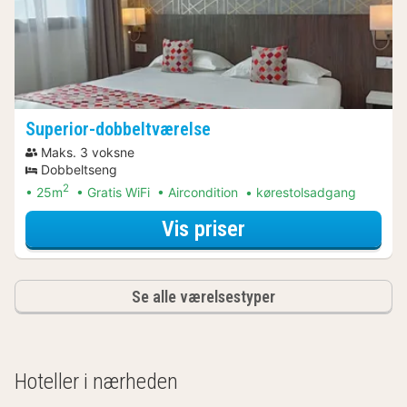
Superior-dobbeltværelse
Maks. 3 voksne
Dobbeltseng
2
25m
Gratis WiFi
Aircondition
kørestolsadgang
for Superior-dobb
Vis priser
Se alle værelsestyper
Hoteller i nærheden