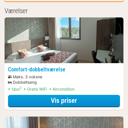
Værelser
Comfort-dobbeltværelse
Maks. 3 voksne
Dobbeltseng
2
18m
Gratis WiFi
Aircondition
for Comfort-dobbe
Vis priser