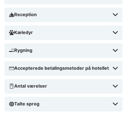
Insectarium de Lizio - 17,3 km Museet for Bretonske
Klædedragter - 18,8 km Foret de Paimpont - 22,5 km
Reception
Les Menhirs de Monteneuf - 22,8 km Notre-Dame de
Paimpont Abbedi - 24,1 km
Kæledyr
Brit Hotel - Hotel de l'Hippodrome ligger i Ploërmel,
blot 15 minutters kørsel fra Lacauduc Golf og Josselin
Rygning
Chateau. Dette hotel ligger 13,8 km fra Trécesson Slot
og 13,9 km fra Eglise de Sainte Onenne.
Accepterede betalingsmetoder på hotellet
Tæt på Lacauduc Golf
Antal værelser
Talte sprog