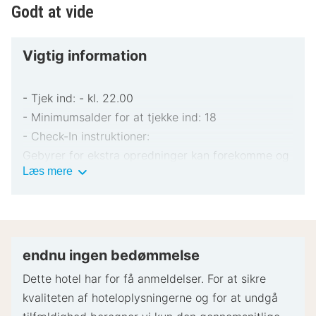
Godt at vide
Vigtig information
- Tjek ind: - kl. 22.00
- Minimumsalder for at tjekke ind: 18
- Check-In instruktioner:
Gebyrer for ekstra opredninger kan forekomme og
Vigtig
Læs mere
varierer afhængigt af overnatningsstedets politik
information
Gyldigt billed-ID og kreditkort eller kontant
depositum kan være påkrævet ved indtjekning til
dækning af påløbende udgifter
Særlige ønsker afhænger af tilgængelighed ved
endnu ingen bedømmelse
indtjekning og kan medføre ekstra gebyrer.
Dette hotel har for få anmeldelser. For at sikre
Særlige ønsker kan ikke garanteres
kvaliteten af ​​hoteloplysningerne og for at undgå
Gæster skal kontakte overnatningsstedet på