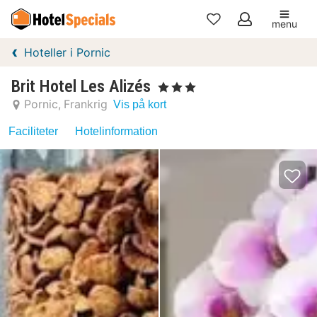
menu
Mine
Hoteller i Pornic
favoritter
Brit Hotel Les Alizés
, 3 Stjerner
Pornic
Frankrig
Vis på kort
Faciliteter
Hotelinformation