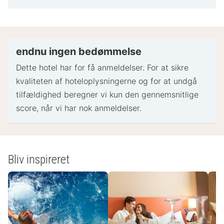
information
Gyldigt billed-ID og kreditkort, debetkort eller
kontant depositum kan være påkrævet ved
indtjekning til dækning af påløbende udgifter
Særlige ønsker afhænger af tilgængelighed ved
endnu ingen bedømmelse
indtjekning og kan medføre ekstra gebyrer.
Dette hotel har for få anmeldelser. For at sikre
Særlige ønsker kan ikke garanteres
kvaliteten af ​​hoteloplysningerne og for at undgå
Dette overnatningssted accepterer kreditkort og
tilfældighed beregner vi kun den gennemsnitlige
kontanter
score, når vi har nok anmeldelser.
Betaling uden kontanter er tilgængelig
Overnatningsstedets sikkerhedsforanstaltninger
inkluderer brandslukker, røgalarm, sikkerhedsalarm
og førstehjælpskasse
Bliv inspireret
- Specielle instruktioner:
Receptionspersonalet tager imod gæster ved
ankomst til overnatningsstedet. Oplysninger fra
overnatningsstedet kan være oversat ved hjælp af