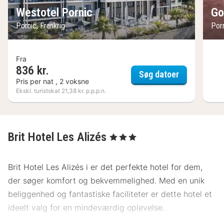
Westotel Pornic
Go
Pornic, Frankrig
Porn
Fra
836 kr.
Westotel Po
Søg datoer
Pris per nat , 2 voksne
Ekskl. turistskat 21,38 kr. p.p.p.n.
Brit Hotel Les Alizés
, 3 Stjerner
Brit Hotel Les Alizés i er det perfekte hotel for dem,
der søger komfort og bekvemmelighed. Med en unik
beliggenhed og fantastiske faciliteter er dette hotel et
ideelt valg for en mindeværdig oplevelse.