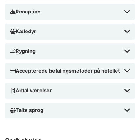
Det er også ideelt for dem, der ønsker en aktiv ferie,
Reception
da hotellet ligger tæt på flere vandre- og cykelruter.
Hvorfor vente? Book dit ophold i dag og oplev alt,
Kæledyr
hvad Brit Hotel Nantes La Beaujoire Parc Expo har at
tilbyde!
Rygning
Accepterede betalingsmetoder på hotellet
Antal værelser
Talte sprog