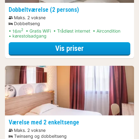
Dobbeltværelse (2 persons)
Maks. 2 voksne
Dobbeltseng
2
16m
Gratis WiFi
Trådløst internet
Aircondition
kørestolsadgang
for Nyd lokalt Ar
Vis priser
Værelse med 2 enkeltsenge
Maks. 2 voksne
Twinseng og dobbeltseng