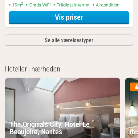
2
16m
Gratis WiFi
Trådløst internet
Aircondition
for Nyd lokalt Ar
Vis priser
Se alle værelsestyper
Hoteller i nærheden
The Originals City, Hôtel Le
Beaujoire, Nantes
ib