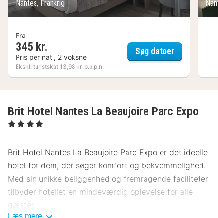
Nantes, Frankrig
Nant
Fra
345 kr.
The Original
Søg datoer
Pris per nat , 2 voksne
Ekskl. turistskat 13,98 kr. p.p.p.n.
Brit Hotel Nantes La Beaujoire Parc Expo
, 4 Stjerner
Brit Hotel Nantes La Beaujoire Parc Expo er det ideelle
hotel for dem, der søger komfort og bekvemmelighed.
Med sin unikke beliggenhed og fremragende faciliteter
tilbyder hotellet en mindeværdig oplevelse for alle
gæster.
Læs mere