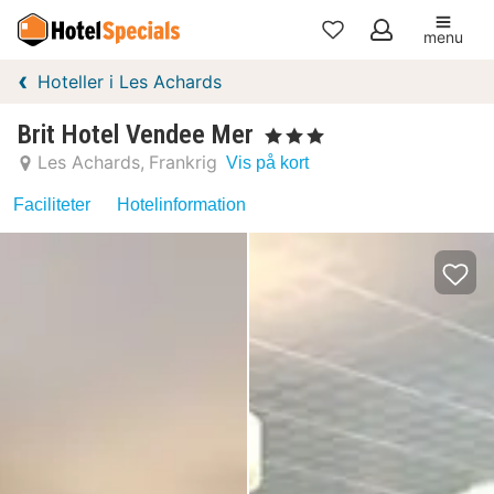
menu
Mine
Hoteller i Les Achards
favoritter
Brit Hotel Vendee Mer
, 3 Stjerner
Les Achards
Frankrig
Vis på kort
Faciliteter
Hotelinformation