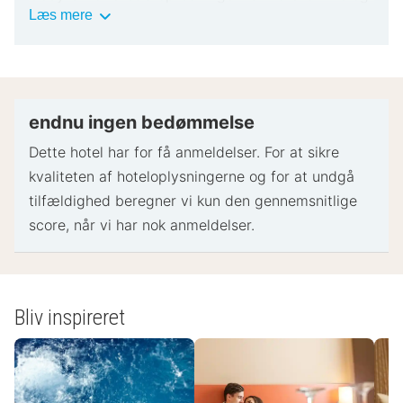
Vigtig
Læs mere
varierer afhængigt af overnatningsstedets politik
information
Gyldigt billed-ID og kreditkort, debetkort eller
kontant depositum kan være påkrævet ved
indtjekning til dækning af påløbende udgifter
Særlige ønsker afhænger af tilgængelighed ved
endnu ingen bedømmelse
indtjekning og kan medføre ekstra gebyrer.
Dette hotel har for få anmeldelser. For at sikre
Særlige ønsker kan ikke garanteres
kvaliteten af ​​hoteloplysningerne og for at undgå
Dette overnatningssted accepterer kreditkort og
tilfældighed beregner vi kun den gennemsnitlige
ANCV Cheques-vacances. Kontanter accepteres
score, når vi har nok anmeldelser.
ikke
- Specielle instruktioner:
Receptionen er åben på følgende tidspunkter:
Bliv inspireret
Mandag - fredag: kl. 07.00 - kl. 23.00
Receptionspersonalet tager imod gæster ved
ankomst til overnatningsstedet. Kontakt