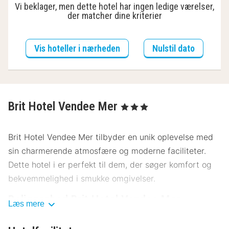
Vi beklager, men dette hotel har ingen ledige værelser,
der matcher dine kriterier
Vis hoteller i nærheden
Nulstil dato
Brit Hotel Vendee Mer
, 3 Stjerner
Brit Hotel Vendee Mer tilbyder en unik oplevelse med
sin charmerende atmosfære og moderne faciliteter.
Dette hotel i er perfekt til dem, der søger komfort og
bekvemmelighed i smukke omgivelser.
Beliggenhed Brit Hotel Vendee Mer
Læs mere
Beliggende tæt på byens centrum, giver Brit Hotel