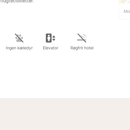
ugter/billetter.
Mün
Ingen kæledyr
Elevator
Røgfrit hotel