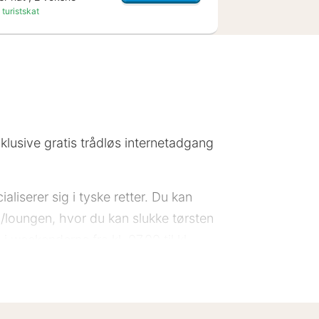
 turistskat
nklusive gratis trådløs internetadgang
aliserer sig i tyske retter. Du kan
/loungen, hvor du kan slukke tørsten
 weekenderne fra kl. 07.00 til kl.
lersproget medarbejderstab.