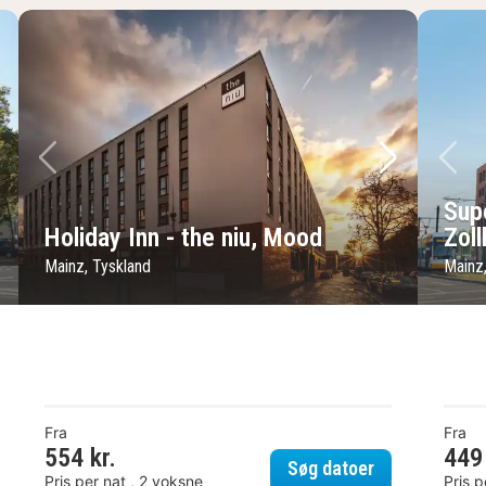
ste billede
Forrige billede
Næste bil
Fo
Sup
Holiday Inn - the niu, Mood
Zol
Mainz, Tyskland
Mainz
Fra
Fra
el Mainzer Hof
554 kr.
449 
Holiday Inn - 
Søg datoer
Pris per nat , 2 voksne
Pris p