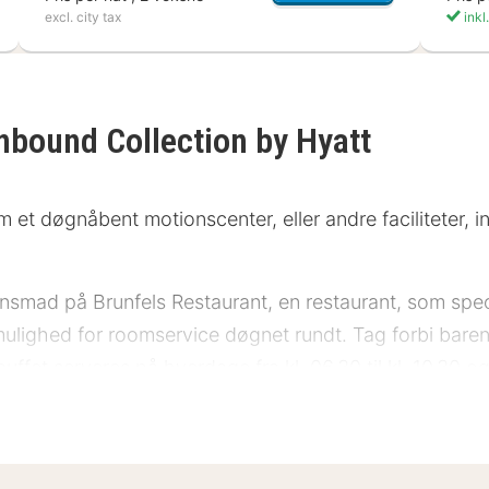
excl. city tax
inkl.
Unbound Collection by Hyatt
m et døgnåbent motionscenter, eller andre faciliteter, i
tensmad på Brunfels Restaurant, en restaurant, som speci
mulighed for roomservice døgnet rundt. Tag forbi baren
et serveres på hverdage fra kl. 06.30 til kl. 10.30 og i
l renseri/vaskeservice, en døgnåben reception og en f
er til rådighed på stedet.