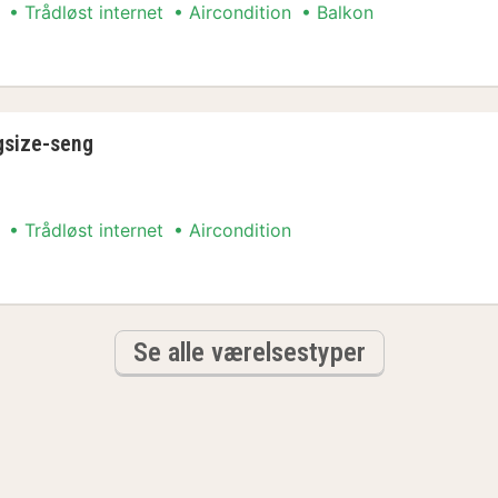
Trådløst internet
Aircondition
Balkon
e-seng - balkon
ngsize-seng
Trådløst internet
Aircondition
gsize-seng
Se alle værelsestyper