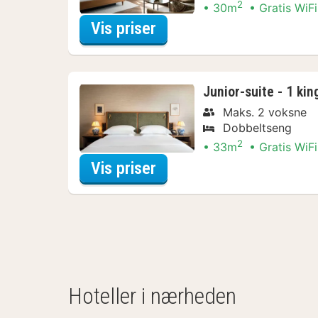
2
30m
Gratis WiFi
for Værelse - 1 kingsiz
Vis priser
Junior-suite - 1 ki
Maks. 2 voksne
Dobbeltseng
2
33m
Gratis WiFi
for Junior-suite - 1 kin
Vis priser
Hoteller i nærheden