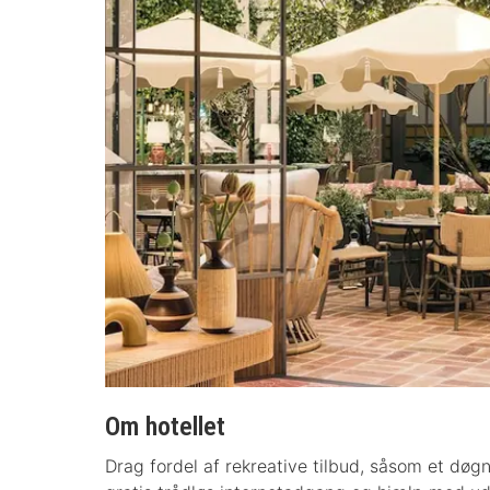
Om hotellet
Drag fordel af rekreative tilbud, såsom et døgnå