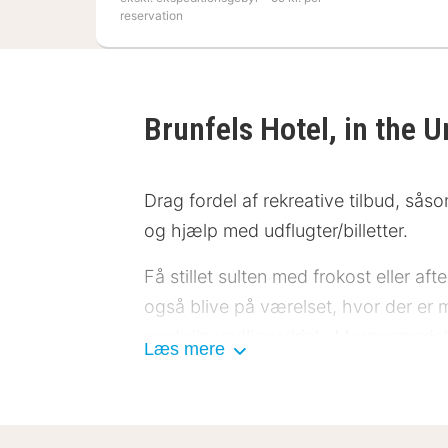
reservation
Brunfels Hotel, in the 
Drag fordel af rekreative tilbud, såso
og hjælp med udflugter/billetter.
Få stillet sulten med frokost eller af
også blive på værelset, hvor der er 
med din yndlingsdrink. Morgenmadsbuff
Læs mere
11.30 mod et gebyr.
Gæsterne har blandt andet adgang ti
Selvstændig parkering (tillægsgebyr) 