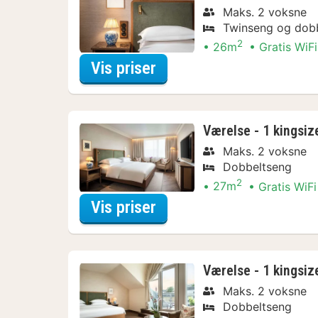
Maks. 2 voksne
Twinseng og dob
2
26m
Gratis WiFi
for Værelse - 2 enkelt
Vis priser
Værelse - 1 kingsiz
Maks. 2 voksne
Dobbeltseng
2
27m
Gratis WiFi
for Værelse - 1 kingsiz
Vis priser
Værelse - 1 kingsiz
Maks. 2 voksne
Dobbeltseng