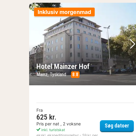
Inklusiv morgenmad
Forrige billede
Næ
Hotel Mainzer Hof
Mainz, Tyskland
8.8
Fra
625 kr.
Pris per nat , 2 voksne
Hot
Søg datoer
inkl. turistskat
ekskl. ekspeditionsgebyr - 59 kr. per