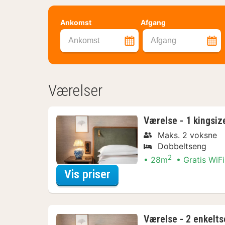
Ankomst
Afgang
Ankomst
Afgang
Værelser
Værelse - 1 kingsiz
Maks. 2 voksne
Dobbeltseng
2
28m
Gratis WiFi
for Værelse - 1 kingsiz
Vis priser
Værelse - 2 enkelt