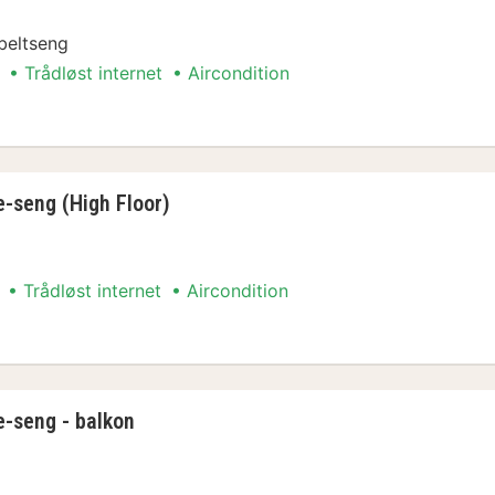
beltseng
Trådløst internet
Aircondition
senge
e-seng (High Floor)
Trådløst internet
Aircondition
e-seng (High Floor)
e-seng - balkon