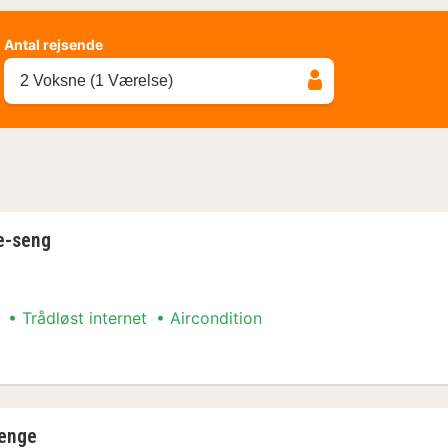
Antal rejsende
2 Voksne (1 Værelse)
e-seng
Trådløst internet
Aircondition
e-seng
senge