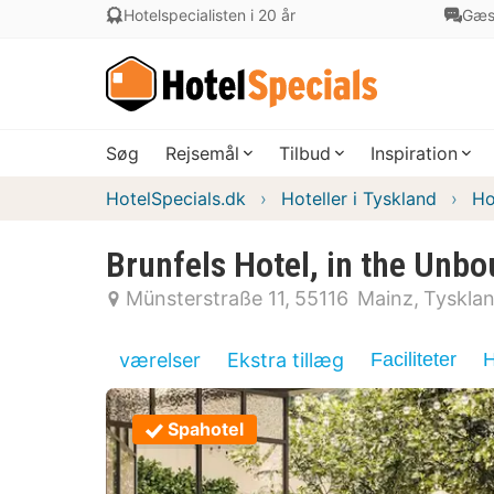
Hotelspecialisten i 20 år
Gæs
Søg
Rejsemål
Tilbud
Inspiration
HotelSpecials.dk
Hoteller i Tyskland
Ho
Brunfels Hotel, in the Unbo
Münsterstraße 11
55116
Mainz
Tyskla
værelser
Ekstra tillæg
Faciliteter
H
Spahotel