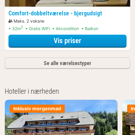
Comfort-dobbeltværelse - bjergudsigt
Maks. 2 voksne
2
32m
Gratis WiFi
Aircondition
Balkon
for Comfort-dobbe
Vis priser
Se alle værelsestyper
Hoteller i nærheden
Inklusiv morgenmad
I