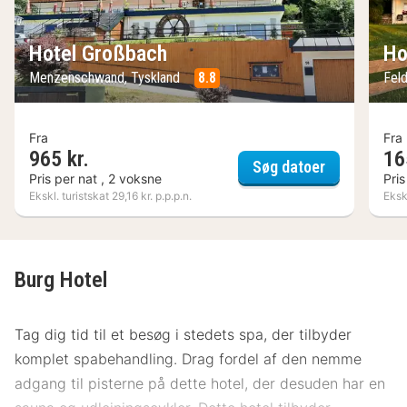
Hotel Großbach
Ho
Menzenschwand, Tyskland
8.8
Fel
Fra
Fra
965 kr.
16
Hotel Großb
Søg datoer
Pris per nat , 2 voksne
Pris
Ekskl. turistskat 29,16 kr. p.p.p.n.
Ekskl
Burg Hotel
Tag dig tid til et besøg i stedets spa, der tilbyder
komplet spabehandling. Drag fordel af den nemme
adgang til pisterne på dette hotel, der desuden har en