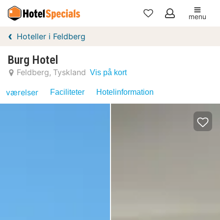
menu
Mine
Hoteller i Feldberg
favoritter
Burg Hotel
Feldberg
Tyskland
Vis på kort
værelser
Faciliteter
Hotelinformation