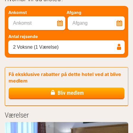
Ankomst
Afgang
Ankomst
Afgang
Antal rejsende
2 Voksne (1 Værelse)
Få eksklusive rabatter på dette hotel ved at blive
medlem
Bliv medlem
Værelser