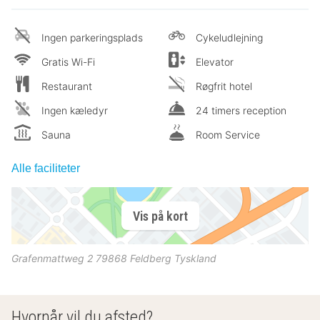
Ingen parkeringsplads
Cykeludlejning
Gratis Wi-Fi
Elevator
Restaurant
Røgfrit hotel
Ingen kæledyr
24 timers reception
Sauna
Room Service
Alle faciliteter
Vis på kort
Grafenmattweg 2
79868
Feldberg
Tyskland
Hvornår vil du afsted?