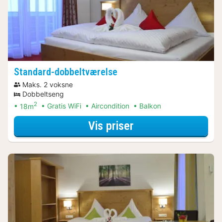
Standard-dobbeltværelse
Maks. 2 voksne
Dobbeltseng
2
18m
Gratis WiFi
Aircondition
Balkon
for Standard-dobb
Vis priser