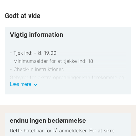
Godt at vide
Vigtig information
- Tjek ind: - kl. 19.00
- Minimumsalder for at tjekke ind: 18
- Check-In instruktioner:
Gebyrer for ekstra opredninger kan forekomme og
Vigtig
Læs mere
varierer afhængigt af overnatningsstedets politik
information
Gyldigt billed-ID og kreditkort, debetkort eller
kontant depositum kan være påkrævet ved
indtjekning til dækning af påløbende udgifter
Særlige ønsker afhænger af tilgængelighed ved
endnu ingen bedømmelse
indtjekning og kan medføre ekstra gebyrer.
Dette hotel har for få anmeldelser. For at sikre
Særlige ønsker kan ikke garanteres