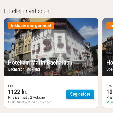
Hoteller i nærheden
Inklusiv morgenmad
I
Hotel am Markt Bacharach
Ho
Bacharach, Tyskland
Obe
Fra
Fra
1122 kr.
10
Hotel am Ma
Søg datoer
Pris per nat , 2 voksne
Pris
Ekskl. turistskat 7,47 kr. p.p.p.n.
in