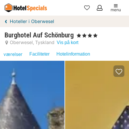
menu
Mine
Hoteller i Oberwesel
favoritter
Burghotel Auf Schönburg
, 4 Stjerner
Oberwesel
Tyskland
Vis på kort
værelser
Faciliteter
Hotelinformation