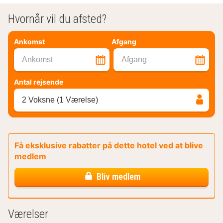
Hvornår vil du afsted?
Ankomst
Afgang
Ankomst
Afgang
Antal rejsende
2 Voksne (1 Værelse)
Få eksklusive rabatter på dette hotel ved at blive
medlem
Bliv medlem
Værelser