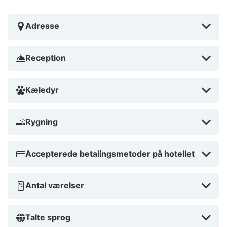
kilometer. Lanius-Knab Winery - 1,3 km Michaelskapelle
- 1,3 km Gutsschenke Sennerhof - 1,6 km Evangelische
Adresse
Kirche - 1,6 km Rhine - 2 km Martinskirche - 2,1 km
Burg Pfalzgrafenstein - 5,7 km Pfalzgrafenstein-slottet
Reception
- 5,8 km Falkenau - 5,9 km Blücher-museet i Kaub - 6
km Hessen Trail - 6,4 km Weingut Fritz Bastian Erbhof
- 7,8 km Alte Haus - 7,8 km St. Peter Kirche - 7,8 km
Kæledyr
Jozefskapelle - 8 km Den nærmeste lufthavn er:Mainz
(QFZ-Mainz Finthen) - 47,2 km Frankfurt (HHN-
Rygning
Frankfurt - Hahn) - 49,9 km Köln - Bonn Lufthavn
(CGN) - 141,4 km
Accepterede betalingsmetoder på hotellet
Overnatter du ved Burghotel Auf Schönburg, som
ligger i bjergene i Oberwesel, er du kun 5 minutters
Antal værelser
kørsel fra Michaelskapelle og Lanius-Knab Winery.
Dette hotel 4 ligger 11 km fra Loreley og 24,8 km fra
Talte sprog
Drosselgasse.