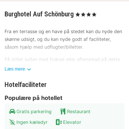
Burghotel Auf Schönburg
, 4 Stjerner
Fra en terrasse og en have på stedet kan du nyde den
skønne udsigt, og du kan nyde godt af faciliteter,
såsom hjælp med udflugter/billetter.
Få stillet sulten med frokost eller aftensmad på dette
hotels restaurant, Restaurant, eller bliv på værelset,
Læs mere
hvor du kan nyde godt af roomservice (i et begrænset
antal timer). Gratis morgenmadsbuffet serveres
Hotelfaciliteter
dagligt fra kl. 08.00 til kl. 10.00.
Populære på hotellet
Overnatningsstedet lukkes fra den 12. januar til den 14.
april.
Gratis parkering
Restaurant
Ingen kæledyr
Elevator
Hotelstars Union tildeler en officiel stjernebedømmelse