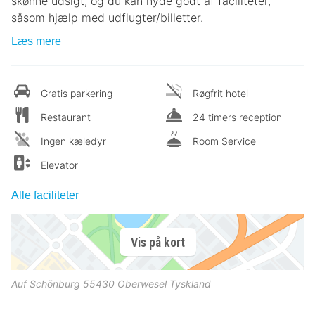
skønne udsigt, og du kan nyde godt af faciliteter,
såsom hjælp med udflugter/billetter.
Læs mere
Gratis parkering
Røgfrit hotel
Restaurant
24 timers reception
Ingen kæledyr
Room Service
Elevator
Alle faciliteter
Vis på kort
Auf Schönburg
55430
Oberwesel
Tyskland