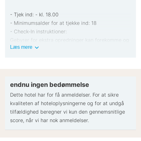
- Tjek ind: - kl. 18.00
- Minimumsalder for at tjekke ind: 18
- Check-In instruktioner:
Gebyrer for ekstra opredninger kan forekomme og
Vigtig
Læs mere
varierer afhængigt af overnatningsstedets politik
information
Gyldigt billed-ID og kreditkort, debetkort eller
kontant depositum kan være påkrævet ved
indtjekning til dækning af påløbende udgifter
Særlige ønsker afhænger af tilgængelighed ved
endnu ingen bedømmelse
indtjekning og kan medføre ekstra gebyrer.
Dette hotel har for få anmeldelser. For at sikre
Særlige ønsker kan ikke garanteres
kvaliteten af ​​hoteloplysningerne og for at undgå
Dette overnatningssted accepterer kreditkort.
tilfældighed beregner vi kun den gennemsnitlige
Kontanter accepteres ikke
score, når vi har nok anmeldelser.
Bemærk venligst, at kulturelle normer og
gæstepolitik varierer afhængigt af land og