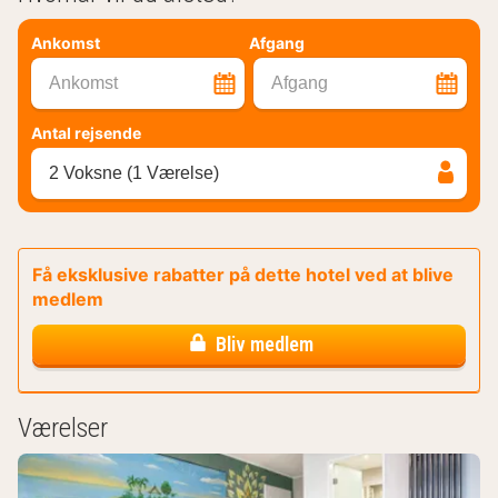
Ankomst
Afgang
Ankomst
Afgang
Antal rejsende
2 Voksne (1 Værelse)
Få eksklusive rabatter på dette hotel ved at blive
medlem
Bliv medlem
Værelser