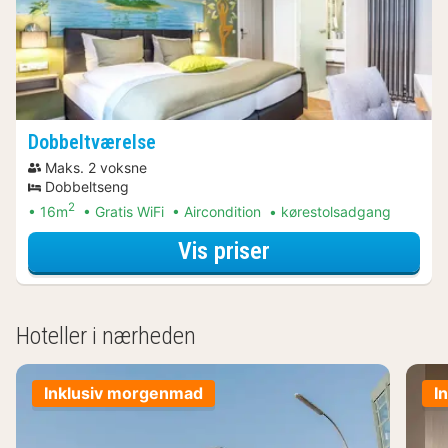
Dobbeltværelse
Maks. 2 voksne
Dobbeltseng
2
16m
Gratis WiFi
Aircondition
kørestolsadgang
for Dobbeltværels
Vis priser
Hoteller i nærheden
Inklusiv morgenmad
I