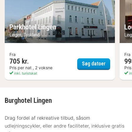
Parkhotel Lingen
Lo
Lingen, Tyskland
Ling
Fra
Fra
705 kr.
99
Parkhotel L
Søg datoer
Pris per nat , 2 voksne
Pris
inkl. turistskat
in
Burghotel Lingen
Drag fordel af rekreative tilbud, såsom
udlejningscykler, eller andre faciliteter, inklusive gratis