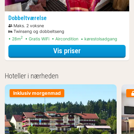
Dobbeltværelse
Maks. 2 voksne
Twinseng og dobbeltseng
2
28m
Gratis WiFi
Aircondition
kørestolsadgang
for Dobbeltværels
Vis priser
Hoteller i nærheden
Inklusiv morgenmad