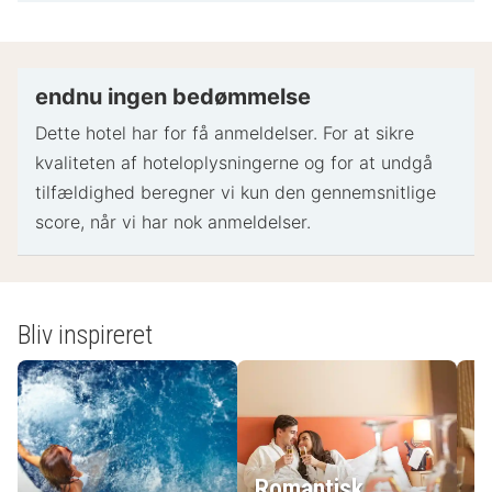
Gyldigt billed-ID og kreditkort, debetkort eller
kontant depositum kan være påkrævet ved
indtjekning til dækning af påløbende udgifter
Særlige ønsker afhænger af tilgængelighed ved
endnu ingen bedømmelse
indtjekning og kan medføre ekstra gebyrer.
Dette hotel har for få anmeldelser. For at sikre
Særlige ønsker kan ikke garanteres
kvaliteten af ​​hoteloplysningerne og for at undgå
Dette overnatningssted accepterer kreditkort og
tilfældighed beregner vi kun den gennemsnitlige
kontanter
score, når vi har nok anmeldelser.
Betaling uden kontanter er tilgængelig
Langvarige ophold godtages
Overnatningsstedets sikkerhedsforanstaltninger
inkluderer brandslukker, førstehjælpskasse og
Bliv inspireret
udendørsbelysning
- Specielle instruktioner:
Receptionen er åben på følgende tidspunkter:
Romantisk
Mandag - torsdag: kl. 06.30 - kl. 22.00