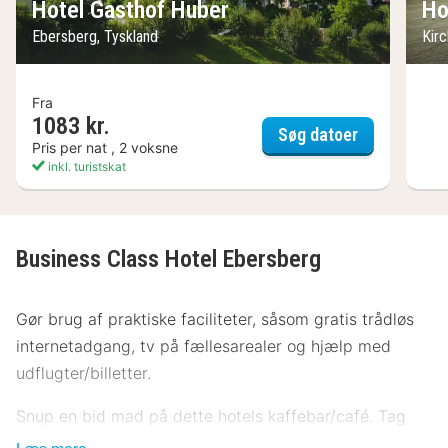
Hotel Gasthof Huber
Ho
Ebersberg, Tyskland
Kir
Fra
1083 kr.
Hotel Gasth
Søg datoer
Pris per nat , 2 voksne
inkl. turistskat
Business Class Hotel Ebersberg
Gør brug af praktiske faciliteter, såsom gratis trådløs
internetadgang, tv på fællesarealer og hjælp med
udflugter/billetter.
Snup en bid mad på dette hotels kaffebar/café. Tag
forbi baren/loungen, hvor du kan slukke tørsten med