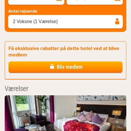
Antal rejsende
2 Voksne (1 Værelse)
Få eksklusive rabatter på dette hotel ved at blive
medlem
Bliv medlem
Værelser