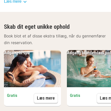
Læs mere
garanteres et behageligt ophold på Butterfly Ensana
Health Spa Hotel.
Skab dit eget unikke ophold
Book blot et af disse ekstra tillæg, når du gennemfører
din reservation.
Adgang til spa
Adgang til indendørs poo
Gratis
Gratis
Adgang til spa
Læs mere
Læs m