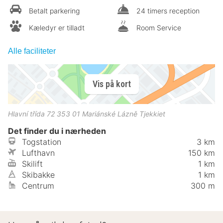
Betalt parkering
24 timers reception
Kæledyr er tilladt
Room Service
Alle faciliteter
Vis på kort
Hlavní třída 72
353 01
Mariánské Lázně
Tjekkiet
Det finder du i nærheden
Togstation
3 km
Lufthavn
150 km
Skilift
1 km
Skibakke
1 km
Centrum
300 m