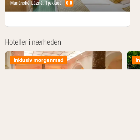
Mariánské Lázně
,
Tjekkiet
0.0
/10
Hoteller i nærheden
Inklusiv morgenmad
I
Ensana Nové Lázně Health Spa
En
Hotel
Ho
Mariánské Lázně, Tjekkiet
Mar
Fra
Fra