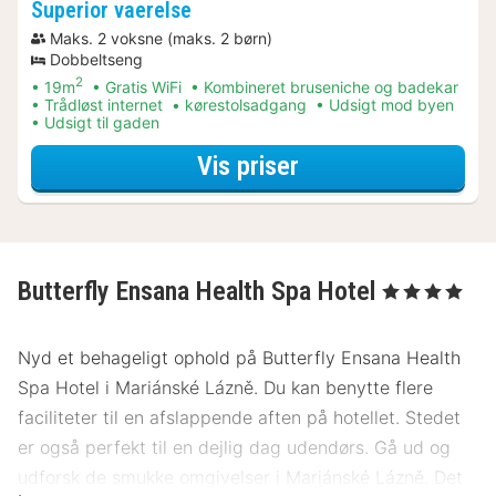
Superior vaerelse
Maks. 2 voksne (maks. 2 børn)
Dobbeltseng
2
19m
Gratis WiFi
Kombineret bruseniche og badekar
Trådløst internet
kørestolsadgang
Udsigt mod byen
Udsigt til gaden
for Særtilbud
Vis priser
Butterfly Ensana Health Spa Hotel
, 4 Stjerner
Nyd et behageligt ophold på Butterfly Ensana Health
Spa Hotel i Mariánské Lázně. Du kan benytte flere
faciliteter til en afslappende aften på hotellet. Stedet
er også perfekt til en dejlig dag udendørs. Gå ud og
udforsk de smukke omgivelser i Mariánské Lázně. Det