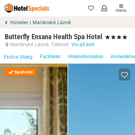
menu
Mine
Hoteller i Mariánské Lázně
favoritter
Butterfly Ensana Health Spa Hotel
, 4 Stjerner
Mariánské Lázně
Tjekkiet
Vis på kort
Ekstra tillæg
Faciliteter
Hotelinformation
Anmeldelse
Spahotel