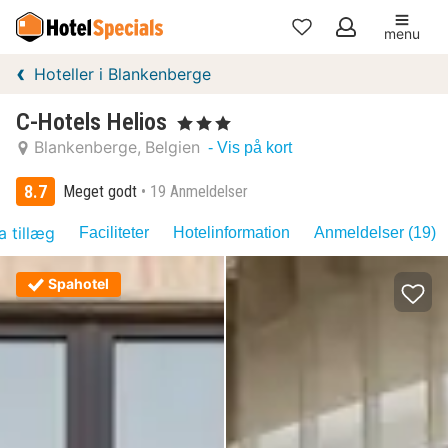
menu
Mine
Hoteller i Blankenberge
favoritter
C-Hotels Helios
, 3 Stjerner
Blankenberge
Belgien
- Vis på kort
8.7
Meget godt
19 Anmeldelser
a tillæg
Faciliteter
Hotelinformation
Anmeldelser (19)
Spahotel