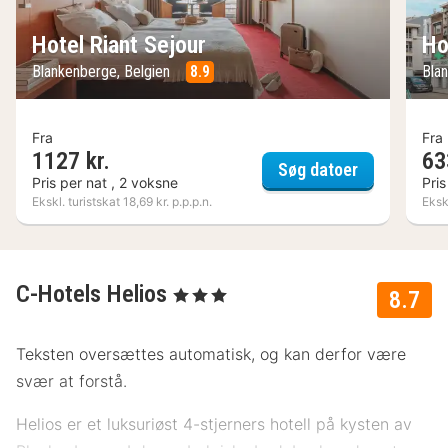
Hotel Riant Sejour
Ho
Blankenberge, Belgien
8.9
Bla
Fra
Fra
1127 kr.
63
Hotel Riant 
Søg datoer
Pris per nat , 2 voksne
Pris
Ekskl. turistskat 18,69 kr. p.p.p.n.
Ekskl
C-Hotels Helios
, 3 Stjerner
8.7
Teksten oversættes automatisk, og kan derfor være
svær at forstå.
Helios er et luksuriøst 4-stjerners hotell på kysten av