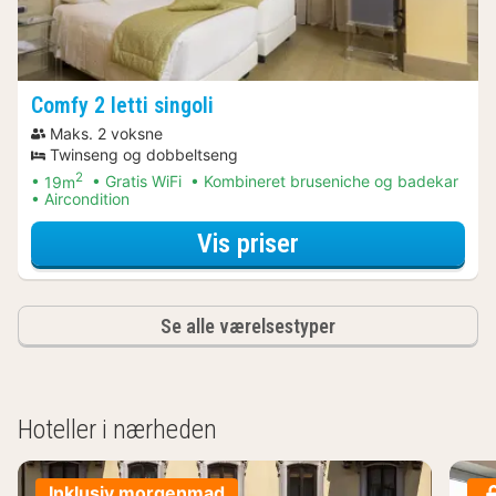
Comfy 2 letti singoli
Maks. 2 voksne
Twinseng og dobbeltseng
2
19m
Gratis WiFi
Kombineret bruseniche og badekar
Aircondition
for Bådture & sej
Vis priser
Se alle værelsestyper
Hoteller i nærheden
Inklusiv morgenmad