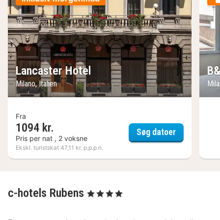
Lancaster Hotel
B&
Milano, Italien
Mila
Fra
1094 kr.
Lancaster H
Søg datoer
Pris per nat , 2 voksne
Ekskl. turistskat 47,11 kr. p.p.p.n.
c-hotels Rubens
, 4 Stjerner