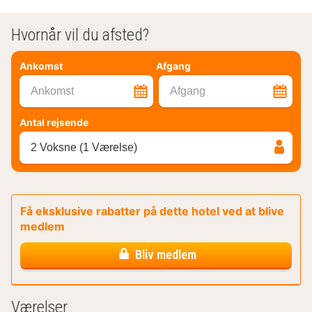
Hvornår vil du afsted?
Ankomst
Afgang
Ankomst
Afgang
Antal rejsende
2 Voksne (1 Værelse)
Få eksklusive rabatter på dette hotel ved at blive
medlem
Bliv medlem
Værelser