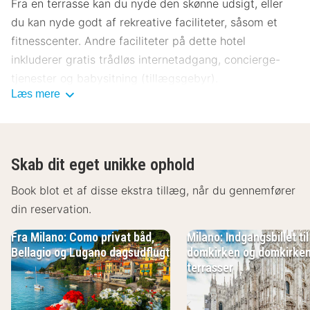
Fra en terrasse kan du nyde den skønne udsigt, eller
du kan nyde godt af rekreative faciliteter, såsom et
fitnesscenter. Andre faciliteter på dette hotel
inkluderer gratis trådløs internetadgang, concierge-
tjenester og babysitning (tillægsgebyr).
Læs mere
Har du lyst til frokost eller aftensmad, kan du tage
forbi Sala delle Nuvole, en restaurant, som
specialiserer sig indenfor italienske retter. Du kan også
Skab dit eget unikke ophold
spise på stedets kaffebar/café eller blive på værelset,
hvor der er mulighed for roomservice (i et begrænset
Book blot et af disse ekstra tillæg, når du gennemfører
antal timer). Afslut dagen med en drink eller to i
din reservation.
baren/loungen. Morgenmadsbuffet tilbydes mod gebyr
Fra Milano: Como privat båd,
Milano: Indgangsbillet til
dagligt fra kl. 07.00 til kl. 10.00.
Bellagio og Lugano dagsudflugt
domkirken og domkirke
terrasser
Overnatningsstedet lukkes fra den 14. august til den
22. august.