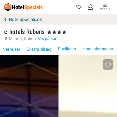
menu
Mine
HotelSpecials.dk
favoritter
c-hotels Rubens
, 4 Stjerner
Milano
Italien
Vis på kort
værelser
Ekstra tillæg
Faciliteter
Hotelinformation