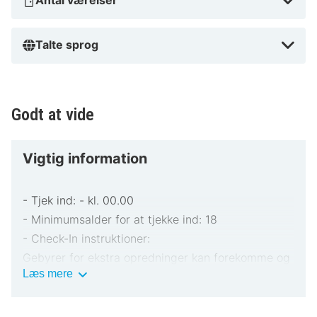
Talte sprog
Godt at vide
Vigtig information
- Tjek ind: - kl. 00.00
- Minimumsalder for at tjekke ind: 18
- Check-In instruktioner:
Gebyrer for ekstra opredninger kan forekomme og
Vigtig
Læs mere
varierer afhængigt af overnatningsstedets politik
information
Gyldigt billed-ID og kreditkort, debetkort eller
kontant depositum kan være påkrævet ved