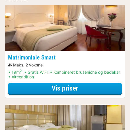
Matrimoniale Smart
Maks. 2 voksne
2
19m
Gratis WiFi
Kombineret bruseniche og badekar
Aircondition
for Bådture & sej
Vis priser