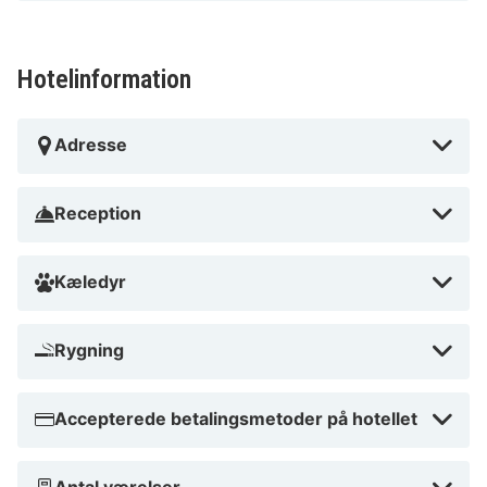
ligger 3,3 km fra San Siro Stadion og 4,5 km fra Piazza
del Duomo.
Hotelinformation
I nærheden af Leonardo da Vinci-museet for videnskab
og teknologi
Adresse
Reception
Kæledyr
Rygning
Accepterede betalingsmetoder på hotellet
Antal værelser