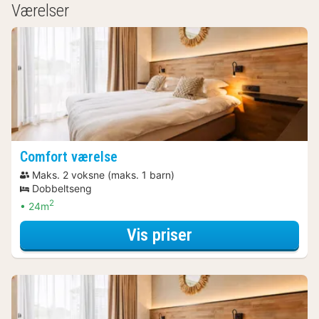
Værelser
Comfort værelse
Maks. 2 voksne (maks. 1 barn)
Dobbeltseng
2
24m
for Parkering Arr
Vis priser