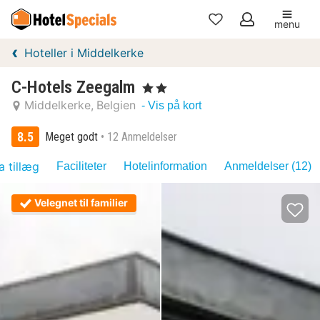
menu
Mine
Hoteller i Middelkerke
favoritter
C-Hotels Zeegalm
, 2 Stjerner
Middelkerke
Belgien
- Vis på kort
8.5
Meget godt
12 Anmeldelser
a tillæg
Faciliteter
Hotelinformation
Anmeldelser (12)
Velegnet til familier