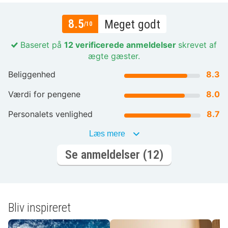
8.5
Meget godt
/10
Baseret på
12 verificerede anmeldelser
skrevet af
ægte gæster.
Beliggenhed
8.3
Værdi for pengene
8.0
Personalets venlighed
8.7
Læs mere
Se anmeldelser (12)
Bliv inspireret