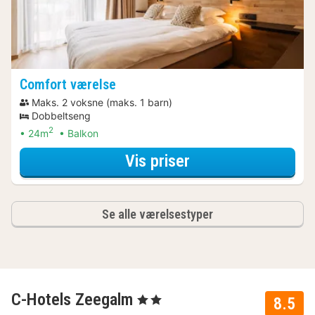
Comfort værelse
Maks. 2 voksne (maks. 1 barn)
Dobbeltseng
2
24m
Balkon
for Parkering Arr
Vis priser
Se alle værelsestyper
C-Hotels Zeegalm
, 2 Stjerner
8.5