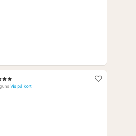
fra
2042
kr.
tjerner
t
guns
Vis på kort
a
56