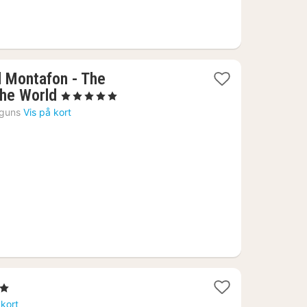
l Montafon - The
1
the World
, 5 Stjerner
nat
guns
Vis på kort
fra
4294
kr.
er
 kort