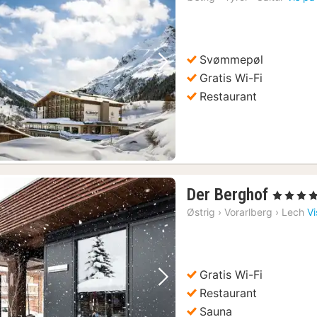
fra
1929
kr.
Svømmepøl
Forrige billede
Næste billede
Gratis Wi-Fi
Restaurant
1
Der Berghof
, 4 Stjerner
nat
Østrig
›
Vorarlberg
›
Lech
Vi
fra
1369
kr.
Gratis Wi-Fi
Forrige billede
Næste billede
Restaurant
Sauna