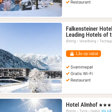
Restaurant
Falkensteiner Hote
Leading Hotels of 
Østrig
›
Vorarlberg
›
Tschag
Lås op rabat
Forrige billede
Næste billede
Svømmepøl
Gratis Wi-Fi
Restaurant
1
Hotel Almhof
, 4 Stjern
nat
Østrig
›
Tyrol
›
Galtür
Vis på