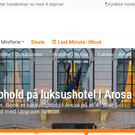
ter bedømmer os med 4 stjerner
Unikke hotel
Miniferie
Deals
⏰ Last Minute-tilbud
eller i Graubünden
Hoteller i Arosa
Luksus - Arosa
phold på luksushotel i Arosa
. Book et luksusophold i Arosa på et 4- eller 5-
end med Upgrade Special.