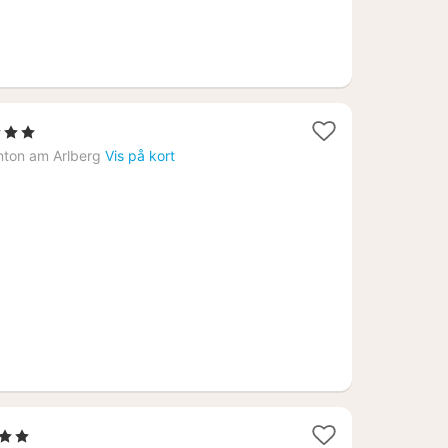
jerner
nton am Arlberg
Vis på kort
50
erner