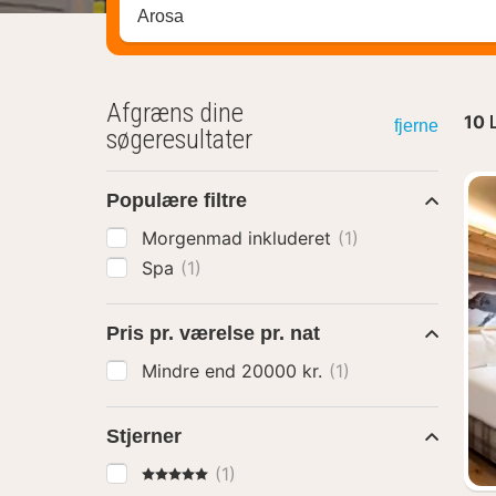
Søg efter destination ...
Afgræns dine
10
fjerne
søgeresultater
Populære filtre
Morgenmad inkluderet
(1)
Spa
(1)
Pris pr. værelse pr. nat
Mindre end 20000 kr.
(1)
Stjerner
5 Stjerner
(1)