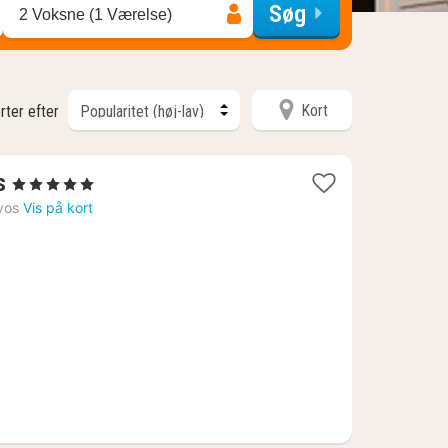
Søg
2 Voksne (1 Værelse)
Kort
rter efter
1
s
, 5 Stjerner
nat
vos
Vis på kort
fra
2679
kr.