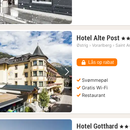
1
Hotel Alte Post
, 4 St
nat
Østrig
›
Vorarlberg
›
Saint A
fra
11
Lås op rabat
kr.
Forrige billede
Næste billede
Svømmepøl
Gratis Wi-Fi
Restaurant
1
Hotel Gotthard
, 4 Stj