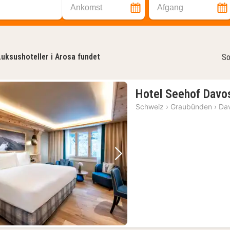
Ankomst
Afgang
Luksushoteller i Arosa fundet
So
Hotel Seehof Davo
Schweiz
›
Graubünden
›
Da
Forrige billede
Næste billede