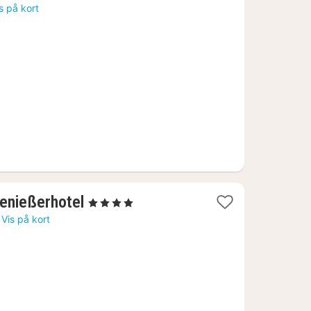
s på kort
6
1
enießerhotel
, 4 Stjerner
nat
Vis på kort
fra
2244
kr.