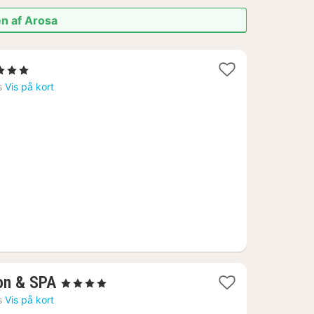
en af Arosa
tjerner
t
s
Vis på kort
a
65
1
on & SPA
, 4 Stjerner
nat
s
Vis på kort