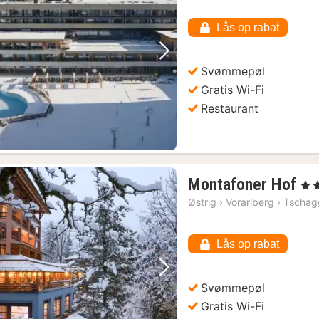
Lås op rabat
Forrige billede
Næste billede
Svømmepøl
Gratis Wi-Fi
Restaurant
1
Montafoner Hof
, 4 S
na
Østrig
›
Vorarlberg
›
Tschag
fr
20
Lås op rabat
kr.
Forrige billede
Næste billede
Svømmepøl
Gratis Wi-Fi