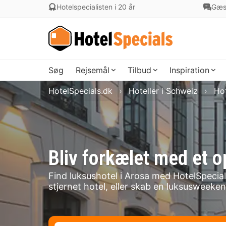
Hotelspecialisten i 20 år
Gæs
Søg
Rejsemål
Tilbud
Inspiration
HotelSpecials.dk
Hoteller i Schweiz
Hot
Bliv forkælet med et o
Find luksushotel i Arosa med HotelSpecials
stjernet hotel, eller skab en luksusweek