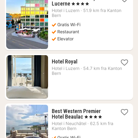
1
Lucerne
, 4 Stjerner
nat
Hotel i
Luzern
·
51.9 km fra Kanton
fra
Bern
1754
Gratis Wi-Fi
kr.
Restaurant
Elevator
1
Hotel Royal
nat
Hotel i
Luzern
·
54.7 km fra Kanton
fra
Bern
2061
kr.
Best Western Premier
1
Hotel Beaulac
, 4 Stjerner
nat
Hotel i
Neuchâtel
·
62.5 km fra
fra
Kanton Bern
1483
Gratis Wi-Fi