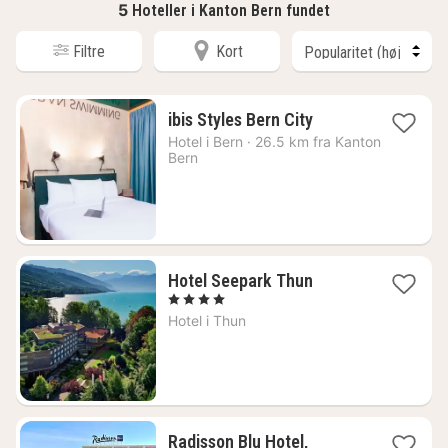
5
Hoteller i Kanton Bern fundet
Filtre
Kort
1
ibis Styles Bern City
nat
Hotel i
Bern
·
26.5 km fra Kanton
fra
Bern
1283
kr.
1
Hotel Seepark Thun
nat
, 4 Stjerner
fra
Hotel i
Thun
1564
kr.
Radisson Blu Hotel,