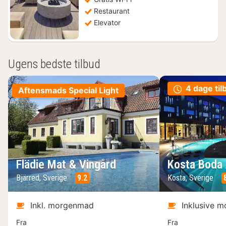
kr.
Restaurant
Elevator
Ugens bedste tilbud
4 dage til
Aftensmads Special Light
Flädie Mat & Vingård
Kosta Boda 
Bjärred, Sverige
9.2
Kosta, Sverige
Inkl. morgenmad
Inklusive 
Fra
Fra