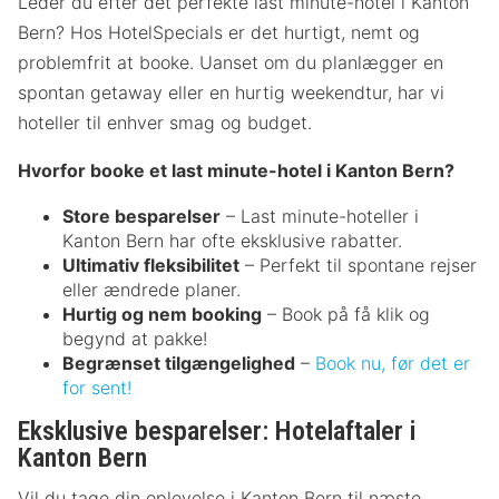
Leder du efter det perfekte last minute-hotel i Kanton
Bern? Hos HotelSpecials er det hurtigt, nemt og
problemfrit at booke. Uanset om du planlægger en
spontan getaway eller en hurtig weekendtur, har vi
hoteller til enhver smag og budget.
Hvorfor booke et last minute-hotel i Kanton Bern?
Store besparelser
– Last minute-hoteller i
Kanton Bern har ofte eksklusive rabatter.
Ultimativ fleksibilitet
– Perfekt til spontane rejser
eller ændrede planer.
Hurtig og nem booking
– Book på få klik og
begynd at pakke!
Begrænset tilgængelighed
–
Book nu, før det er
for sent!
Eksklusive besparelser: Hotelaftaler i
Kanton Bern
Vil du tage din oplevelse i Kanton Bern til næste