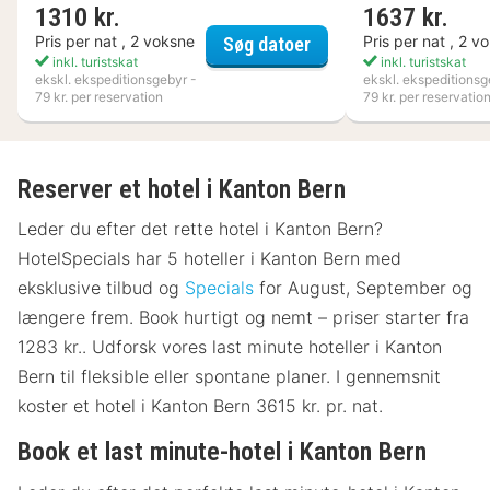
1310 kr.
1637 kr.
Flädie Mat & Vingård
Pris per nat , 2 voksne
Pris per nat , 2 v
Søg datoer
inkl. turistskat
inkl. turistskat
ekskl. ekspeditionsgebyr -
ekskl. ekspeditionsg
79 kr. per reservation
79 kr. per reservatio
Reserver et hotel i Kanton Bern
Leder du efter det rette hotel i Kanton Bern?
HotelSpecials har 5 hoteller i Kanton Bern med
eksklusive tilbud og
Specials
for August, September og
længere frem. Book hurtigt og nemt – priser starter fra
1283 kr.. Udforsk vores last minute hoteller i Kanton
Bern til fleksible eller spontane planer. I gennemsnit
koster et hotel i Kanton Bern 3615 kr. pr. nat.
Book et last minute-hotel i Kanton Bern