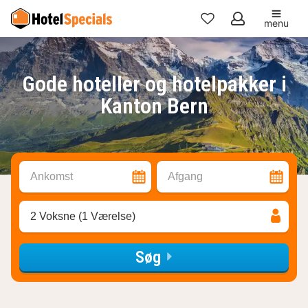
menu
Mine
favoritter
Gode hoteller og hotelpakker i
Kanton Bern
Ankomst
Afgang
2 Voksne (1 Værelse)
Søg