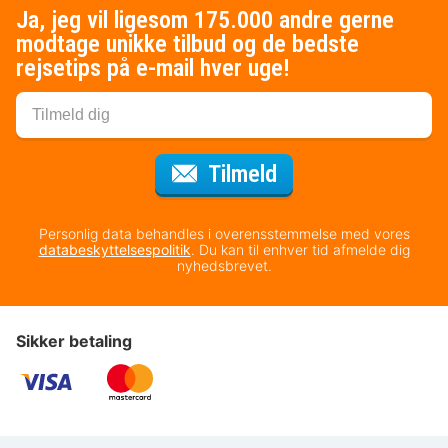
Ja, jeg vil ligesom 175.000 andre gerne
modtage unikke tilbud og de bedste
rejsetips på e-mail hver uge!
til nyhedsbrevet
Tilmeld
Personlig data behandles i overensstemmelse med vores
databeskyttelsespolitik
. Du kan til enhver tid afmelde dig
nyhedsbrevet.
Sikker betaling