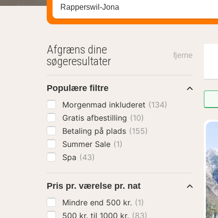
Søg efter destination ...
Afgræns dine
fjerne
søgeresultater
Populære filtre
Morgenmad inkluderet
(134)
Gratis afbestilling
(10)
Betaling på plads
(155)
Summer Sale
(1)
Spa
(43)
Pris pr. værelse pr. nat
Mindre end 500 kr.
(1)
500 kr. til 1000 kr.
(83)