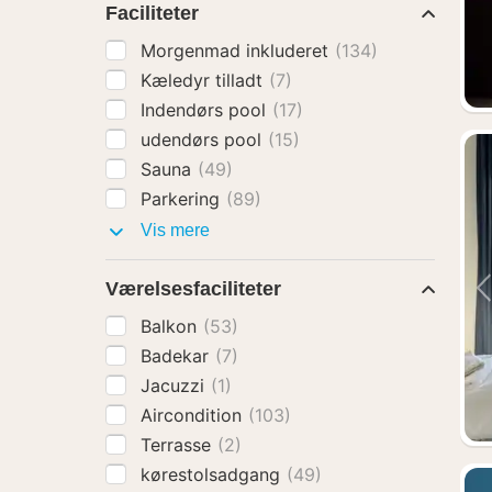
Faciliteter
Morgenmad inkluderet
(134)
Kæledyr tilladt
(7)
Indendørs pool
(17)
udendørs pool
(15)
Sauna
(49)
Parkering
(89)
Faciliteter
Vis mere
Værelsesfaciliteter
Balkon
(53)
Badekar
(7)
Jacuzzi
(1)
Aircondition
(103)
Terrasse
(2)
kørestolsadgang
(49)