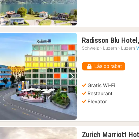
Radisson Blu Hotel
Schweiz
›
Luzern
›
Luzern
V
Lås op rabat
Forrige billede
Næste billede
Gratis Wi-Fi
Restaurant
Elevator
Zurich Marriott Hot