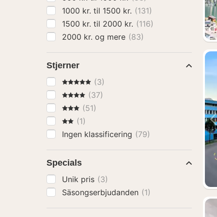
1000 kr. til 1500 kr.
(131)
1500 kr. til 2000 kr.
(116)
2000 kr. og mere
(83)
Stjerner
5 Stjerner
(3)
4 Stjerner
(37)
3 Stjerner
(51)
2 Stjerner
(1)
Ingen klassificering
(79)
Specials
Unik pris
(3)
Säsongserbjudanden
(1)