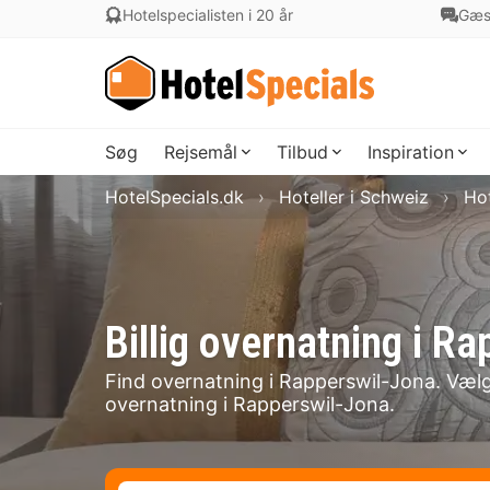
Hotelspecialisten i 20 år
Gæs
Søg
Rejsemål
Tilbud
Inspiration
HotelSpecials.dk
Hoteller i Schweiz
Hot
Billig overnatning i 
Find overnatning i Rapperswil-Jona. Vælg 
overnatning i Rapperswil-Jona.