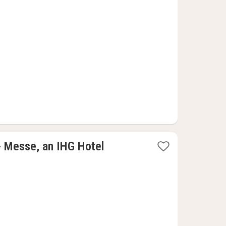
nat
fra
3442
kr.
1
 - Messe, an IHG Hotel
nat
fra
1051
kr.