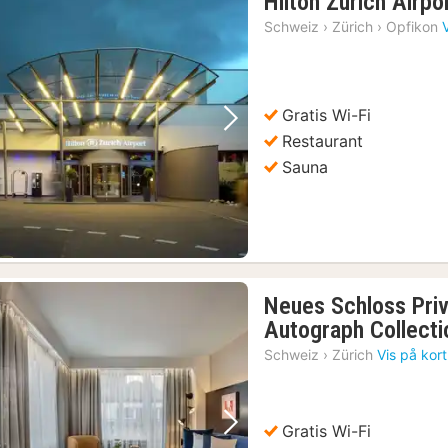
Hilton Zurich Airpo
Schweiz
›
Zürich
›
Opfikon
Gratis Wi-Fi
Forrige billede
Næste billede
Restaurant
Sauna
Neues Schloss Priv
Autograph Collecti
Schweiz
›
Zürich
Vis på kort
Gratis Wi-Fi
Forrige billede
Næste billede