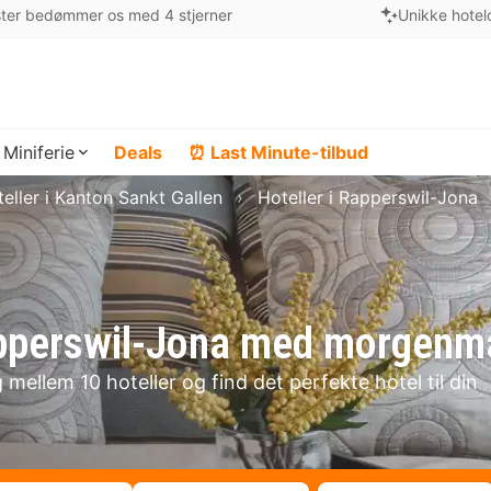
ter bedømmer os med 4 stjerner
Unikke hotel
Miniferie
Deals
⏰ Last Minute-tilbud
eller i Kanton Sankt Gallen
Hoteller i Rapperswil-Jona
Rapperswil-Jona med morgenm
mellem 10 hoteller og find det perfekte hotel til din