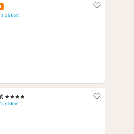
l
is på kort
1
nt
, 4 Stjerner
nat
is på kort
fra
3388
kr.