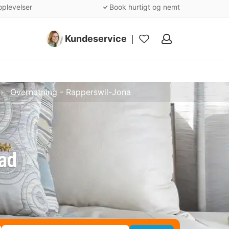
oplevelser
Book hurtigt og nemt
Kundeservice
Mine
favoritter
Overnatning - Rapperswil-Jona
ad