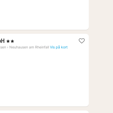
1
bH
, 2 Stjerner
nat
usen
›
Neuhausen am Rheinfall
Vis på kort
fra
1436
kr.