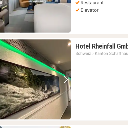
Restaurant
Elevator
Hotel Rheinfall Gm
Schweiz
›
Kanton Schaffha
Forrige billede
Næste billede