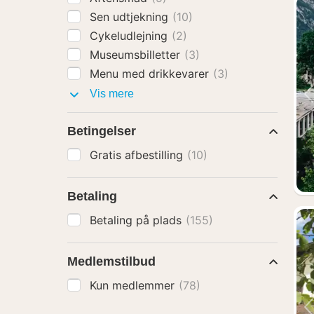
Sen udtjekning
(10)
Cykeludlejning
(2)
Museumsbilletter
(3)
Menu med drikkevarer
(3)
Pakker
Vis mere
med
Betingelser
Gratis afbestilling
(10)
Betaling
Betaling på plads
(155)
Medlemstilbud
Kun medlemmer
(78)