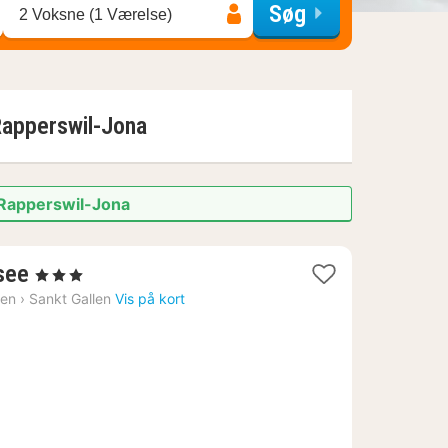
Søg
2 Voksne (1 Værelse)
apperswil-Jona
 Rapperswil-Jona
1
see
, 3 Stjerner
nat
len
›
Sankt Gallen
Vis på kort
fra
1926
kr.