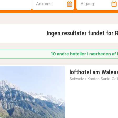
Ankomst
Afgang
Ingen resultater fundet for
R
10 andre hoteller i nærheden af
lofthotel am Walen
Schweiz
›
Kanton Sankt Gal
Forrige billede
Næste billede