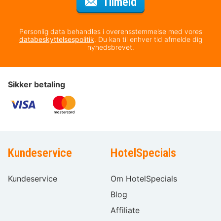
til nyhedsbrevet
Tilmeld
Personlig data behandles i overensstemmelse med vores
databeskyttelsespolitik
. Du kan til enhver tid afmelde dig
nyhedsbrevet.
Sikker betaling
Kundeservice
HotelSpecials
Kundeservice
Om HotelSpecials
Blog
Affiliate