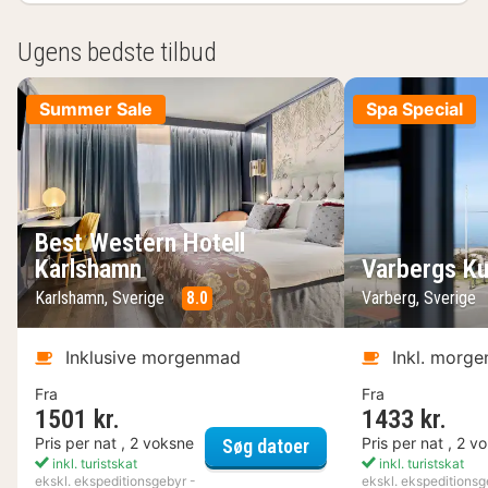
Ugens bedste tilbud
Summer Sale
Spa Special
Best Western Hotell
Karlshamn
Varbergs Ku
Karlshamn, Sverige
8.0
Varberg, Sverige
Inklusive morgenmad
Inkl. morg
Fra
Fra
1501 kr.
1433 kr.
Best Western Hotell K
Pris per nat , 2 voksne
Pris per nat , 2 v
Søg datoer
inkl. turistskat
inkl. turistskat
ekskl. ekspeditionsgebyr -
ekskl. ekspeditionsg