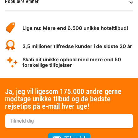
Populære emner
Om
HotelSpecials
Lige nu: Mere end 6.500 unikke hoteltilbud!
2,5 millioner tilfredse kunder i de sidste 20 år
Skab dit unikke ophold med mere end 50
forskellige tilføjelser
Ja, jeg vil ligesom 175.000 andre gerne
modtage unikke tilbud og de bedste
rejsetips på e-mail hver uge!