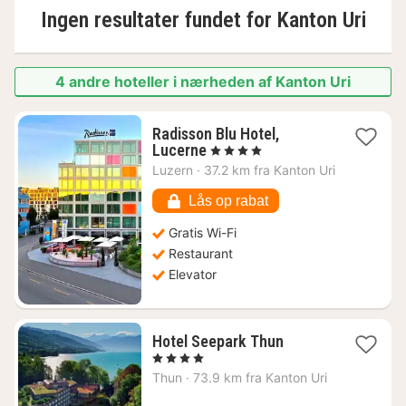
Ingen resultater fundet for
Kanton Uri
4 andre hoteller i nærheden af Kanton Uri
Radisson Blu Hotel,
1
Lucerne
, 4 Stjerner
nat
Luzern
·
37.2 km fra Kanton Uri
fra
1751
Lås op rabat
kr.
Gratis Wi-Fi
Restaurant
Elevator
1
Hotel Seepark Thun
nat
, 4 Stjerner
fra
Thun
·
73.9 km fra Kanton Uri
1561
kr.