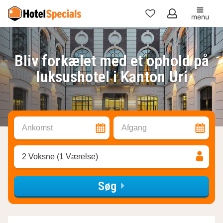
menu
Mine
favoritter
Bliv forkælet med et ophold på
luksushotel i Kanton Uri
Ankomst
Afgang
2 Voksne (1 Værelse)
Søg