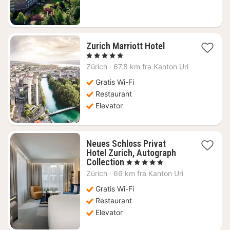
1
Zurich Marriott Hotel
nat
, 5 Stjerner
fra
Zürich
·
67.8 km fra Kanton Uri
3436
kr.
Gratis Wi-Fi
Restaurant
Elevator
Neues Schloss Privat
Hotel Zurich, Autograph
1
Collection
, 5 Stjerner
nat
Zürich
·
66 km fra Kanton Uri
fra
3140
Gratis Wi-Fi
kr.
Restaurant
Elevator