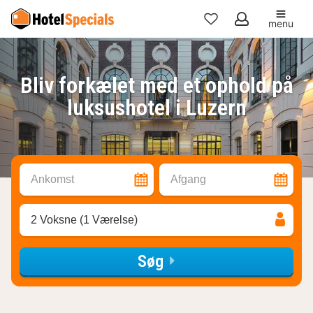
menu
Mine
favoritter
Bliv forkælet med et ophold på
luksushotel i Luzern
Ankomst
Afgang
2 Voksne (1 Værelse)
Søg