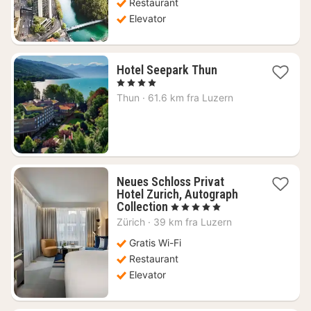
Restaurant
Elevator
1
Hotel Seepark Thun
nat
, 4 Stjerner
fra
Thun
·
61.6 km fra Luzern
1557
kr.
Neues Schloss Privat
Hotel Zurich, Autograph
1
Collection
, 5 Stjerner
nat
Zürich
·
39 km fra Luzern
fra
3394
Gratis Wi-Fi
kr.
Restaurant
Elevator