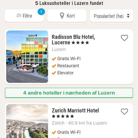
5
Luksushoteller i Luzern fundet
1
Filtre
Kort
Radisson Blu Hotel,
1
Lucerne
, 4 Stjerner
nat
Luzern
fra
1747
Gratis Wi-Fi
kr.
Restaurant
Elevator
4 andre hoteller i nærheden af Luzern
1
Zurich Marriott Hotel
nat
, 5 Stjerner
fra
Zürich
·
40.9 km fra Luzern
3427
kr.
Gratis Wi-Fi