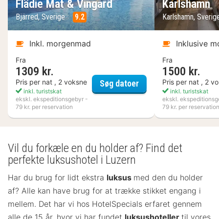
Flädie Mat & Vingård
Karlshamn
Bjärred, Sverige
9.2
Karlshamn, Sveri
Inkl. morgenmad
Inklusive 
Fra
Fra
1309 kr.
1500 kr.
Flädie Mat & Vingård
Pris per nat , 2 voksne
Pris per nat , 2 v
Søg datoer
inkl. turistskat
inkl. turistskat
ekskl. ekspeditionsgebyr -
ekskl. ekspeditionsg
79 kr. per reservation
79 kr. per reservatio
Vil du forkæle en du holder af? Find det
perfekte luksushotel i Luzern
Har du brug for lidt ekstra
luksus
med den du holder
af? Alle kan have brug for at trække stikket engang i
mellem. Det har vi hos HotelSpecials erfaret gennem
alle de 15 år, hvor vi har fundet
luksushoteller
til vores