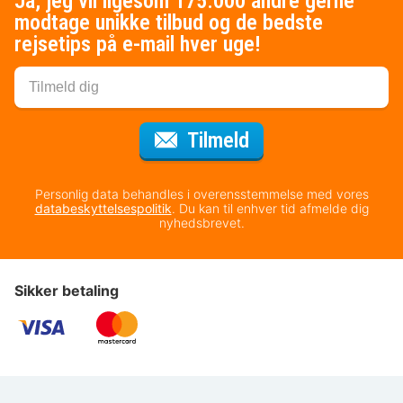
Ja, jeg vil ligesom 175.000 andre gerne
modtage unikke tilbud og de bedste
rejsetips på e-mail hver uge!
til nyhedsbrevet
Tilmeld
Personlig data behandles i overensstemmelse med vores
databeskyttelsespolitik
. Du kan til enhver tid afmelde dig
nyhedsbrevet.
Sikker betaling