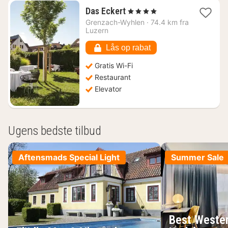
1
Das Eckert
, 4 Stjerner
nat
Grenzach-Wyhlen
·
74.4 km fra
fra
Luzern
759
kr.
Lås op rabat
Gratis Wi-Fi
Restaurant
Elevator
Ugens bedste tilbud
Aftensmads Special Light
Summer Sale
Best Wester