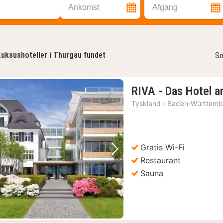
Ankomst
Afgang
Luksushoteller i Thurgau fundet
So
RIVA - Das Hotel 
Tyskland
›
Baden-Württemb
Gratis Wi-Fi
Forrige billede
Næste billede
Restaurant
Sauna