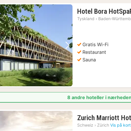
Hotel Bora HotSpa
Tyskland
›
Baden-Württemb
Gratis Wi-Fi
Forrige billede
Næste billede
Restaurant
Sauna
8 andre hoteller i nærhede
Zurich Marriott Hot
Schweiz
›
Zürich
Vis på kort