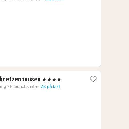
ra
519
.
1
chnetzenhausen
, 4 Stjerner
nat
erg
›
Friedrichshafen
Vis på kort
fra
1664
kr.