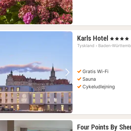
1
Karls Hotel
, 4 Stjerner
nat
Tyskland
›
Baden-Württemb
fra
1121
kr.
Gratis Wi-Fi
Forrige billede
Næste billede
Sauna
Cykeludlejning
Four Points By Sh