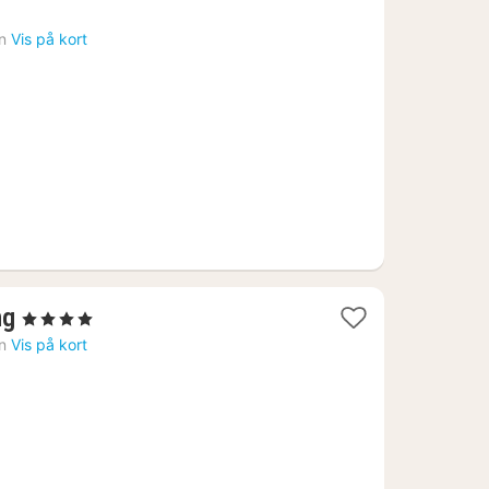
n
Vis på kort
1
ng
, 4 Stjerner
nat
n
Vis på kort
fra
860
kr.