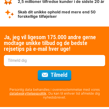
2,5 millioner tilfredse kunder i de sidste 20 år
Skab dit unikke ophold med mere end 50
forskellige tilføjelser
Ja, jeg vil ligesom 175.000 andre gerne
modtage unikke tilbud og de bedste
rejsetips på e-mail hver uge!
til nyhedsbrevet
Tilmeld
Personlig data behandles i overensstemmelse med vores
databeskyttelsespolitik
. Du kan til enhver tid afmelde dig
nyhedsbrevet.