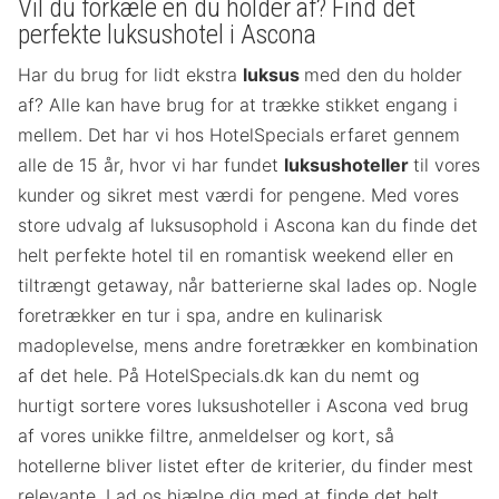
Vil du forkæle en du holder af? Find det
perfekte luksushotel i Ascona
Har du brug for lidt ekstra
luksus
med den du holder
af? Alle kan have brug for at trække stikket engang i
mellem. Det har vi hos HotelSpecials erfaret gennem
alle de 15 år, hvor vi har fundet
luksushoteller
til vores
kunder og sikret mest værdi for pengene. Med vores
store udvalg af luksusophold i Ascona kan du finde det
helt perfekte hotel til en romantisk weekend eller en
tiltrængt getaway, når batterierne skal lades op. Nogle
foretrækker en tur i spa, andre en kulinarisk
madoplevelse, mens andre foretrækker en kombination
af det hele. På HotelSpecials.dk kan du nemt og
hurtigt sortere vores luksushoteller i Ascona ved brug
af vores unikke filtre, anmeldelser og kort, så
hotellerne bliver listet efter de kriterier, du finder mest
relevante. Lad os hjælpe dig med at finde det helt