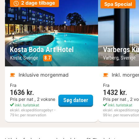
2 dage tilbage
Spa Special
Kosta Boda Art Hotel
Varbergs Ku
Kosta, Sverige
8.7
Varberg, Sverige
Inklusive morgenmad
Inkl. morg
Fra
Fra
1636 kr.
1432 kr.
Kosta Boda Art Hotel
Pris per nat , 2 voksne
Pris per nat , 2 v
Søg datoer
inkl. turistskat
inkl. turistskat
ekskl. ekspeditionsgebyr -
ekskl. ekspeditionsg
79 kr. per reservation
99 kr. per reservatio