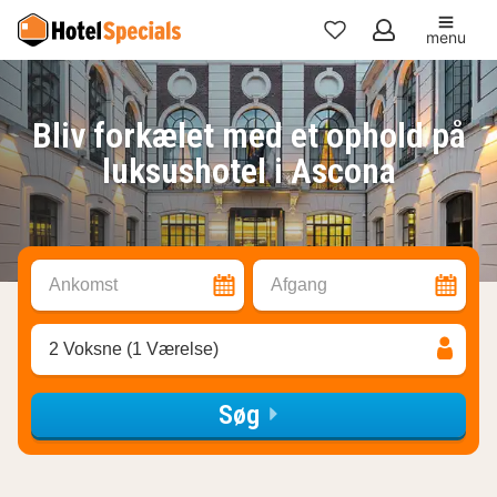
menu
Mine
favoritter
Bliv forkælet med et ophold på
luksushotel i Ascona
Ankomst
Afgang
2 Voksne (1 Værelse)
Søg