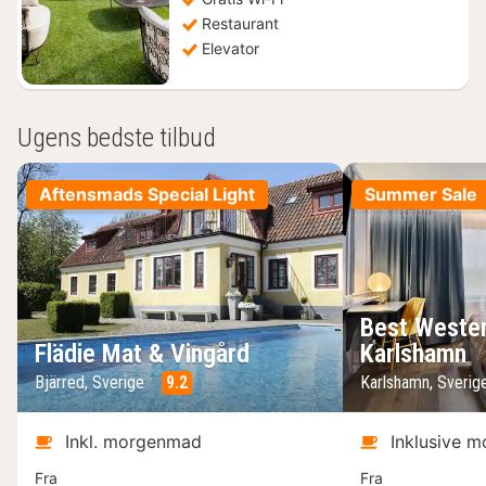
Restaurant
Elevator
Ugens bedste tilbud
Aftensmads Special Light
Summer Sale
Best Wester
Flädie Mat & Vingård
Karlshamn
Bjärred, Sverige
9.2
Karlshamn, Sveri
Inkl. morgenmad
Inklusive 
Fra
Fra