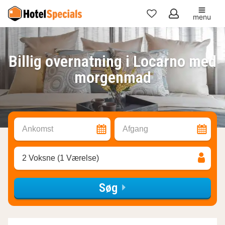
menu
Mine
favoritter
Billig overnatning i Locarno med
morgenmad
Ankomst
Afgang
2 Voksne (1 Værelse)
Søg