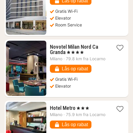
Lås op rabat
Gratis Wi-Fi
Elevator
Room Service
Novotel Milan Nord Ca
1
Granda
, 4 Stjerner
nat
Milano
·
79.8 km fra Locarno
fra
327
Lås op rabat
kr.
Gratis Wi-Fi
Elevator
1
Hotel Metro
, 3 Stjerner
nat
Milano
·
75.9 km fra Locarno
fra
685
Lås op rabat
kr.