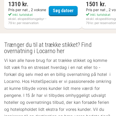
1310 kr.
1501 kr.
Flädie Mat & Vingård
Pris per nat , 2 voksne
Pris per nat , 2 v
Søg datoer
inkl. turistskat
inkl. turistskat
ekskl. ekspeditionsgebyr -
ekskl. ekspeditionsg
79 kr. per reservation
79 kr. per reservatio
Trænger du til at trække stikket? Find
overnatning i Locarno her
Vi kan alle have brug for at trække stikket og komme
lidt væk fra en stresset hverdag i en nat eller to -
forkæl dig selv med en en billig overnatning på hotel i
Locarno. Hos HotelSpecials er vi passionerede omkring
at kunne tilbyde vores kunder lidt mere værdi for
pengene. I 15 år har vi tilbydes omhyggeligt udvalgt
hoteller og overnatnings tilbud, der kan forsøde ferien
og hotelopholdet lidt ekstra for vores kunder. Vil du