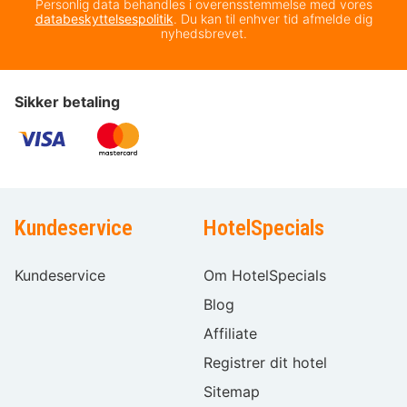
Personlig data behandles i overensstemmelse med vores
databeskyttelsespolitik
. Du kan til enhver tid afmelde dig
nyhedsbrevet.
Sikker betaling
Kundeservice
HotelSpecials
Kundeservice
Om HotelSpecials
Blog
Affiliate
Registrer dit hotel
Sitemap