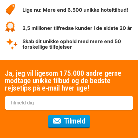
HotelSpecials
Lige nu: Mere end 6.500 unikke hoteltilbud!
2,5 millioner tilfredse kunder i de sidste 20 år
Skab dit unikke ophold med mere end 50
forskellige tilføjelser
Ja, jeg vil ligesom 175.000 andre gerne
modtage unikke tilbud og de bedste
rejsetips på e-mail hver uge!
til nyhedsbrevet
Tilmeld