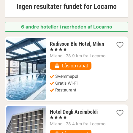
Ingen resultater fundet for
Locarno
6 andre hoteller i nærheden af Locarno
1
Radisson Blu Hotel, Milan
nat
, 4 Stjerner
fra
Milano
·
78.9 km fra Locarno
765
kr.
Lås op rabat
Svømmepøl
Gratis Wi-Fi
Restaurant
1
Hotel Degli Arcimboldi
nat
, 4 Stjerner
fra
Milano
·
78.4 km fra Locarno
332
kr.