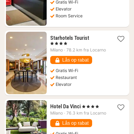
Gratis Wi-Fi
Elevator
Room Service
1
Starhotels Tourist
nat
, 4 Stjerner
fra
Milano
·
78.2 km fra Locarno
578
kr.
Lås op rabat
Gratis Wi-Fi
Restaurant
Elevator
1
Hotel Da Vinci
, 4 Stjerner
nat
Milano
·
76.3 km fra Locarno
fra
379
Lås op rabat
kr.
Gratis Wi-Fi