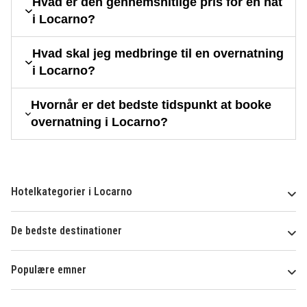
Hvad er den gennemsnitlige pris for en nat
i Locarno?
Hvad skal jeg medbringe til en overnatning
i Locarno?
Hvornår er det bedste tidspunkt at booke
overnatning i Locarno?
Hotelkategorier i Locarno
De bedste destinationer
Populære emner
Om