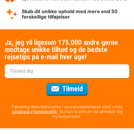
Skab dit unikke ophold med mere end 50
forskellige tilføjelser
Ja, jeg vil ligesom 175.000 andre gerne
modtage unikke tilbud og de bedste
rejsetips på e-mail hver uge!
til nyhedsbrevet
Tilmeld
Personlig data behandles i overensstemmelse med vores
databeskyttelsespolitik
. Du kan til enhver tid afmelde dig
nyhedsbrevet.