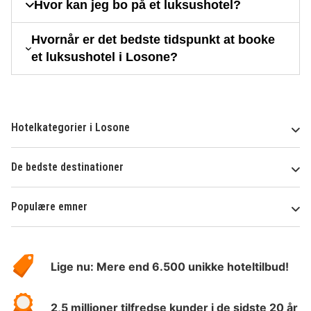
Hvor kan jeg bo på et luksushotel?
Hvornår er det bedste tidspunkt at booke
et luksushotel i Losone?
Hotelkategorier i Losone
De bedste destinationer
Populære emner
Om
HotelSpecials
Lige nu: Mere end 6.500 unikke hoteltilbud!
2,5 millioner tilfredse kunder i de sidste 20 år