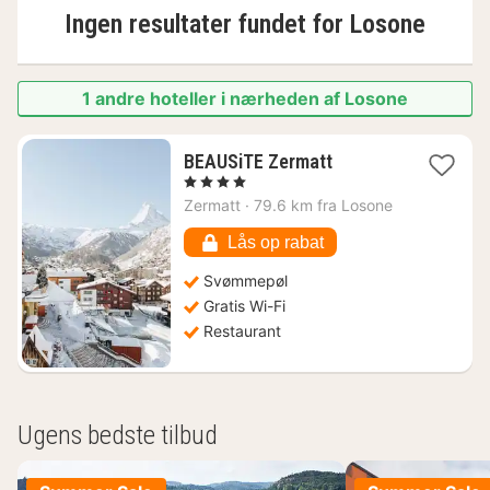
Ingen resultater fundet for
Losone
1 andre hoteller i nærheden af Losone
1
BEAUSiTE Zermatt
nat
, 4 Stjerner
fra
Zermatt
·
79.6 km fra Losone
2648
kr.
Lås op rabat
Svømmepøl
Gratis Wi-Fi
Restaurant
Ugens bedste tilbud