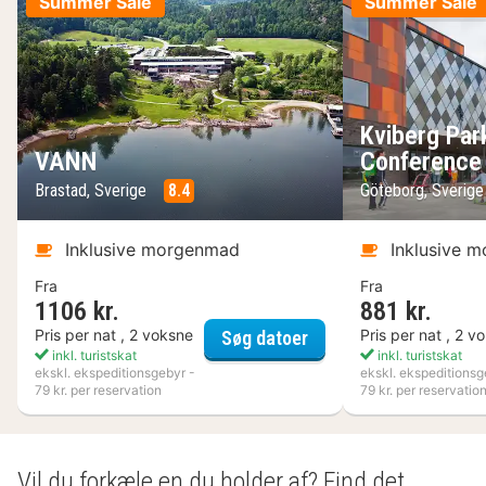
Summer Sale
Summer Sale
Kviberg Par
VANN
Conference
Brastad, Sverige
8.4
Göteborg, Sverig
Inklusive morgenmad
Inklusive 
Fra
Fra
1106 kr.
881 kr.
VANN
Pris per nat , 2 voksne
Pris per nat , 2 v
Søg datoer
inkl. turistskat
inkl. turistskat
ekskl. ekspeditionsgebyr -
ekskl. ekspeditionsg
79 kr. per reservation
79 kr. per reservatio
Vil du forkæle en du holder af? Find det