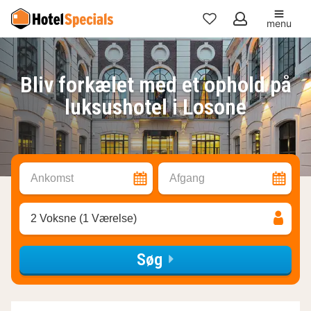
menu
Mine
favoritter
Bliv forkælet med et ophold på
luksushotel i Losone
Ankomst
Afgang
2 Voksne (1 Værelse)
Søg