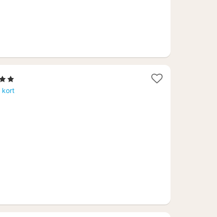
erner
 kort
6