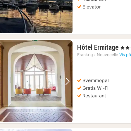
Elevator
1
Hôtel Ermitage
, 4 Stj
nat
Frankrig
›
Neuvecelle
Vis på
fra
269
kr.
Svømmepøl
Forrige billede
Næste billede
Gratis Wi-Fi
Restaurant