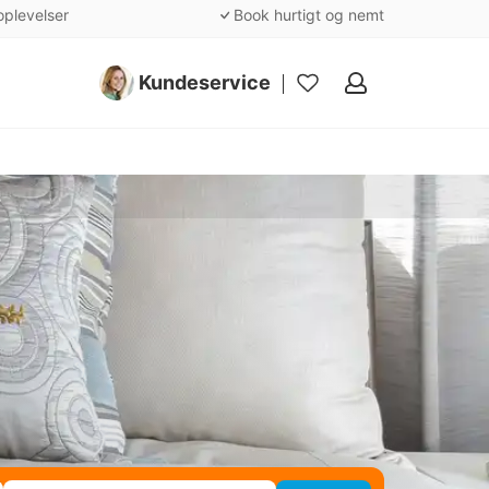
oplevelser
Book hurtigt og nemt
Kundeservice
Mine
favoritter
s