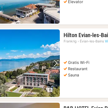
Elevator
Hilton Evian-les-Ba
Frankrig
›
Évian-les-Bains
V
Gratis Wi-Fi
Forrige billede
Næste billede
Restaurant
Sauna