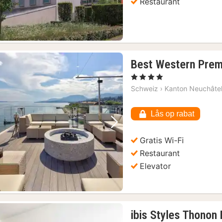
Restaurant
Best Western Prem
, 4 Stjerner
Schweiz
›
Kanton Neuchâte
Lås op rabat
Forrige billede
Næste billede
Gratis Wi-Fi
Restaurant
Elevator
ibis Styles Thonon