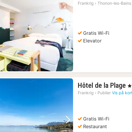
Frankrig
›
Thonon-les-Bains
Gratis Wi-Fi
Forrige billede
Næste billede
Elevator
1
Hôtel de la Plage
, 3
n
Frankrig
›
Publier
Vis på kor
f
1
k
Gratis Wi-Fi
Forrige billede
Næste billede
Restaurant