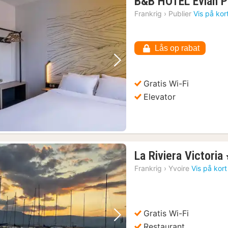
B&B HOTEL Evian P
Frankrig
›
Publier
Vis på kor
Lås op rabat
Forrige billede
Næste billede
Gratis Wi-Fi
Elevator
La Riviera Victoria
Frankrig
›
Yvoire
Vis på kort
Gratis Wi-Fi
Forrige billede
Næste billede
Restaurant