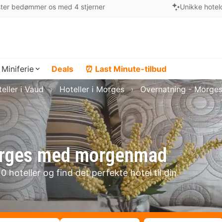
ter bedømmer os med 4 stjerner
Unikke hotel
Miniferie
Deals
⏰ Last Minute-tilbud
eller i Vaud
Hoteller i Morges
Overnatning - Morge
 Morges med morgenmad
hoteller og find det perfekte hotel til din