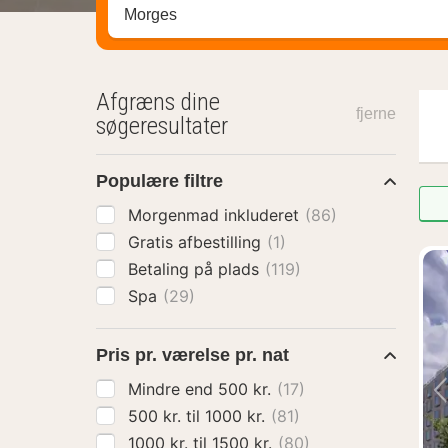
Søg efter destination ...
Afgræns dine
fjerne
søgeresultater
Populære filtre
Morgenmad inkluderet
(86)
Gratis afbestilling
(1)
Betaling på plads
(119)
Spa
(29)
Pris pr. værelse pr. nat
Mindre end 500 kr.
(17)
500 kr. til 1000 kr.
(81)
1000 kr. til 1500 kr.
(80)