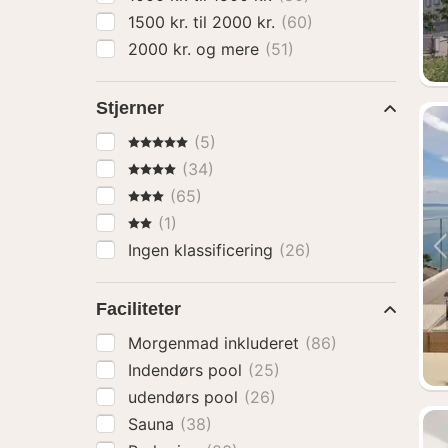
1500 kr. til 2000 kr.
(60)
2000 kr. og mere
(51)
Stjerner
5 Stjerner
(5)
4 Stjerner
(34)
3 Stjerner
(65)
2 Stjerner
(1)
Ingen klassificering
(26)
Faciliteter
Morgenmad inkluderet
(86)
Indendørs pool
(25)
udendørs pool
(26)
Sauna
(38)