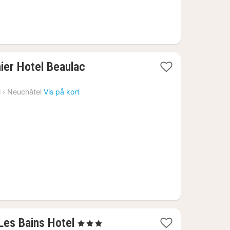
1
ier Hotel Beaulac
nat
fra
l
›
Neuchâtel
Vis på kort
1496
kr.
1
 Les Bains Hotel
, 3 Stjerner