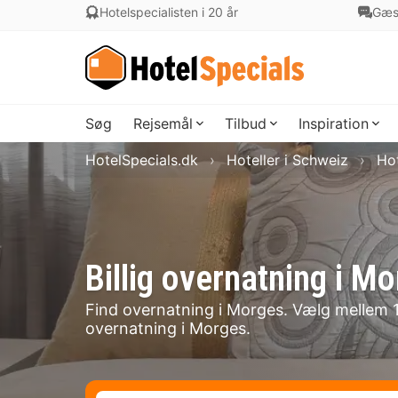
Hotelspecialisten i 20 år
Gæs
Søg
Rejsemål
Tilbud
Inspiration
HotelSpecials.dk
Hoteller i Schweiz
Hot
Billig overnatning i
Find overnatning i Morges. Vælg mellem 10 
overnatning i Morges.