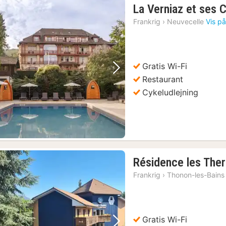
La Verniaz et ses 
Frankrig
›
Neuvecelle
Vis på
Gratis Wi-Fi
Forrige billede
Næste billede
Restaurant
Cykeludlejning
Résidence les The
Frankrig
›
Thonon-les-Bains
Gratis Wi-Fi