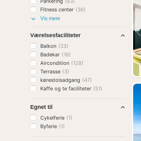
Parkering
(83)
Fitness center
(36)
Faciliteter
Vis mere
Værelsesfaciliteter
Balkon
(33)
Badekar
(18)
Aircondition
(128)
Terrasse
(3)
kørestolsadgang
(47)
Kaffe og te faciliteter
(51)
Egnet til
Cykelferie
(1)
Byferie
(1)