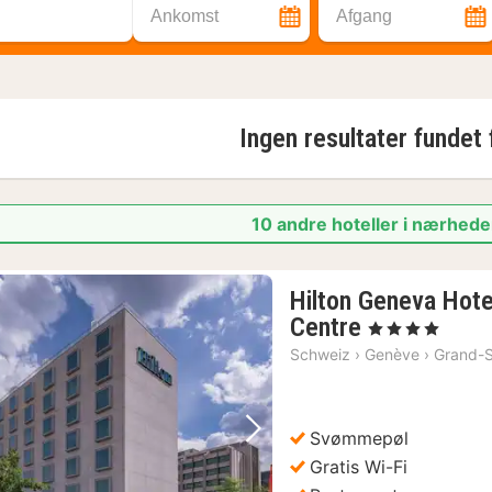
Ankomst
Afgang
Ingen resultater fundet
10 andre hoteller i nærhed
Hilton Geneva Hot
1
Centre
, 4 Stjerner
nat
Schweiz
›
Genève
›
Grand-
fra
1291
kr.
Svømmepøl
Forrige billede
Næste billede
Gratis Wi-Fi