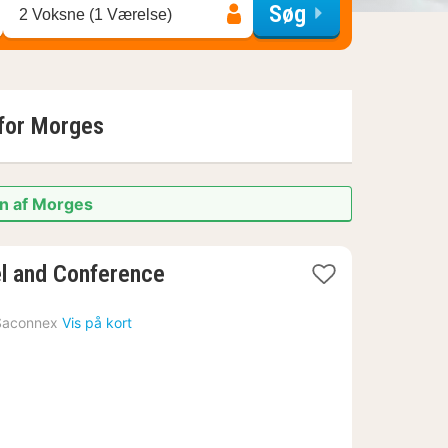
Søg
2 Voksne (1 Værelse)
 for
Morges
en af Morges
el and Conference
Saconnex
Vis på kort