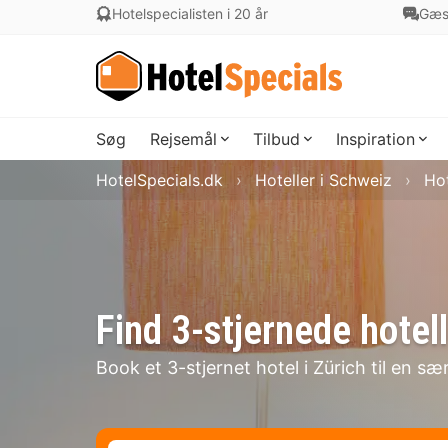
Hotelspecialisten i 20 år
Gæs
Søg
Rejsemål
Tilbud
Inspiration
HotelSpecials.dk
Hoteller i Schweiz
Hot
Find 3-stjernede hotell
Book et 3-stjernet hotel i Zürich til en sær