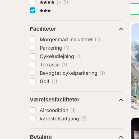
4 Stjerner
(+ 2)
3 Stjerner
Faciliteter
Morgenmad inkluderet
(1)
Parkering
(1)
Cykeludlejning
(1)
Terrasse
(1)
Bevogtet cykelparkering
(1)
Golf
(1)
Værelsesfaciliteter
Aircondition
(1)
kørestolsadgang
(1)
Betaling