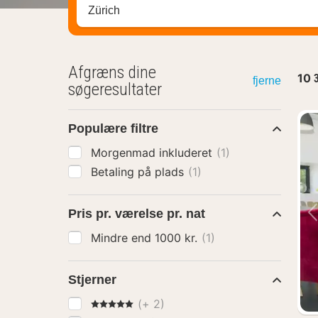
Søg efter destination ...
Afgræns dine
10
fjerne
søgeresultater
Populære filtre
Morgenmad inkluderet
(1)
Betaling på plads
(1)
Pris pr. værelse pr. nat
Mindre end 1000 kr.
(1)
Stjerner
5 Stjerner
(+ 2)