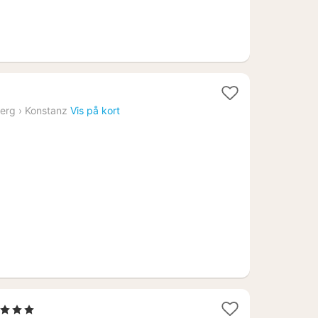
er
erg
›
Konstanz
Vis på kort
1
, 3 Stjerner