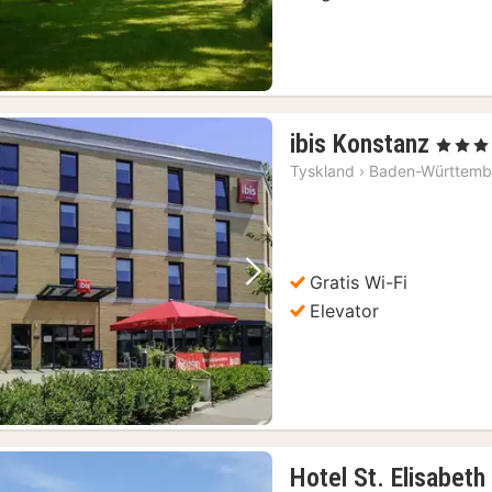
1
ibis Konstanz
, 3 Stjern
nat
Tyskland
›
Baden-Württemb
fra
1083
kr.
Gratis Wi-Fi
Forrige billede
Næste billede
Elevator
Hotel St. Elisabeth