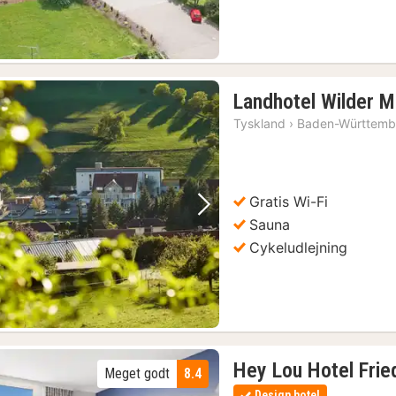
Landhotel Wilder 
Tyskland
›
Baden-Württemb
Gratis Wi-Fi
Forrige billede
Næste billede
Sauna
Cykeludlejning
Hey Lou Hotel Frie
Meget godt
8.4
Design hotel