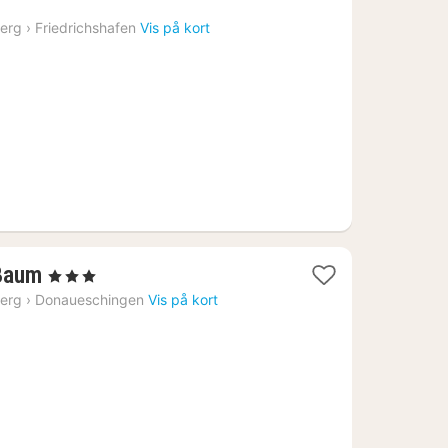
fra
erg
›
Friedrichshafen
Vis på kort
479
kr.
3
 Baum
, 3 Stjerner
nætter
erg
›
Donaueschingen
Vis på kort
fra
833
kr.