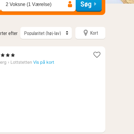
Søg
2 Voksne (1 Værelse)
Kort
rter efter
1
, 3 Stjerner
nat
erg
›
Lottstetten
Vis på kort
fra
890
kr.