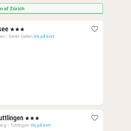
n af Zürich
1
see
, 3 Stjerner
nat
len
›
Sankt Gallen
Vis på kort
fra
1926
kr.
1
ttlingen
, 3 Stjerner
nat
erg
›
Tuttlingen
Vis på kort