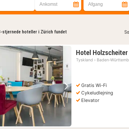
Ankomst
Afgang
3-stjernede hoteller i Zürich fundet
So
Hotel Holzscheiter
Tyskland
›
Baden-Württemb
Gratis Wi-Fi
Forrige billede
Næste billede
Cykeludlejning
Elevator