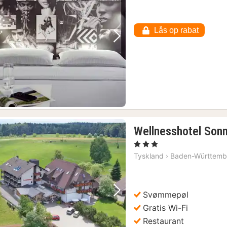
Lås op rabat
Forrige billede
Næste billede
Wellnesshotel Son
, 3 Stjerner
Tyskland
›
Baden-Württemb
Svømmepøl
Forrige billede
Næste billede
Gratis Wi-Fi
Restaurant