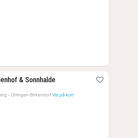
fra
651
kr.
1
nenhof & Sonnhalde
nat
fra
erg
›
Ühlingen-Birkendorf
Vis på kort
865
kr.