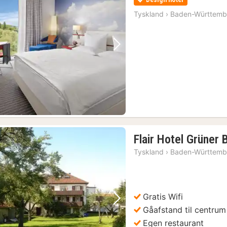
Tyskland
›
Baden-Württemb
Forrige billede
Næste billede
Flair Hotel Grüner
Tyskland
›
Baden-Württemb
Gratis Wifi
Forrige billede
Næste billede
Gåafstand til centrum
Egen restaurant