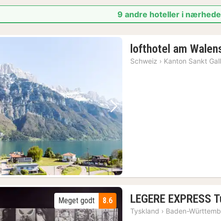
9 andre hoteller i nærhede
lofthotel am Walen
Schweiz
›
Kanton Sankt Gal
Forrige billede
Næste billede
LEGERE EXPRESS Tu
Meget godt
8.6
Tyskland
›
Baden-Württemb