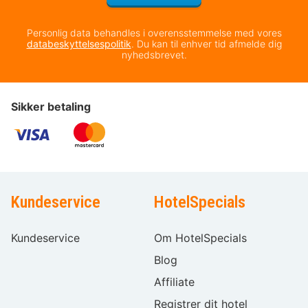
Personlig data behandles i overensstemmelse med vores
databeskyttelsespolitik
. Du kan til enhver tid afmelde dig
nyhedsbrevet.
Sikker betaling
Kundeservice
HotelSpecials
Kundeservice
Om HotelSpecials
Blog
Affiliate
Registrer dit hotel