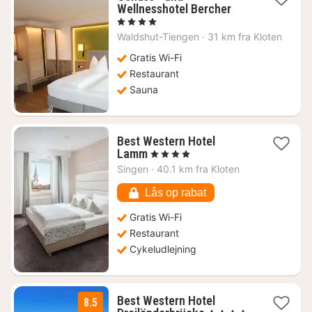
1
Wellnesshotel Bercher
nat
, 4 Stjerner
fra
Waldshut-Tiengen
·
31 km fra Kloten
1398
kr.
Gratis Wi-Fi
Restaurant
Sauna
Best Western Hotel
1
Lamm
, 4 Stjerner
nat
Singen
·
40.1 km fra Kloten
fra
585
Lås op rabat
kr.
Gratis Wi-Fi
Restaurant
Cykeludlejning
Best Western Hotel
8.5