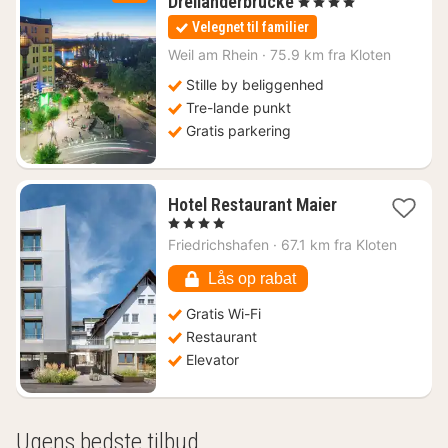
1
Dreiländerbrücke
, 4 Stjerner
nat
Velegnet til familier
fra
778
Weil am Rhein
·
75.9 km fra Kloten
kr.
Stille by beliggenhed
Tre-lande punkt
Gratis parkering
1
Hotel Restaurant Maier
nat
, 4 Stjerner
fra
Friedrichshafen
·
67.1 km fra Kloten
753
kr.
Lås op rabat
Gratis Wi-Fi
Restaurant
Elevator
Ugens bedste tilbud