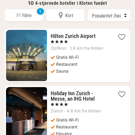
10
4-stjernede hoteller i Kloten fundet
1
Filtre
Kort
1
Hilton Zurich Airport
nat
, 4 Stjerner
fra
Opfikon
·
1.6 km fra Kloten
977
kr.
Gratis Wi-Fi
Restaurant
Sauna
Holiday Inn Zurich -
1
Messe, an IHG Hotel
nat
, 4 Stjerner
fra
Zürich
·
4.8 km fra Kloten
922
kr.
Gratis Wi-Fi
Restaurant
Elevator