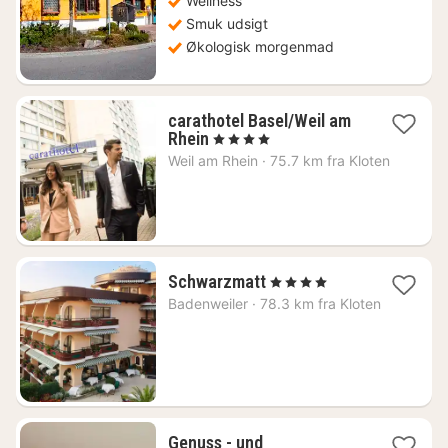
Wellness
Smuk udsigt
Økologisk morgenmad
carathotel Basel/Weil am
1
Rhein
, 4 Stjerner
nat
Weil am Rhein
·
75.7 km fra Kloten
fra
675
kr.
1
Schwarzmatt
, 4 Stjerner
nat
Badenweiler
·
78.3 km fra Kloten
fra
2513
kr.
Genuss - und