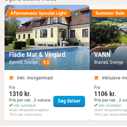
Aftensmads Special Light
Summer Sale
Flädie Mat & Vingård
VANN
Bjärred, Sverige
9.2
Brastad, Sverige
Inkl. morgenmad
Inklusive 
Fra
Fra
1310 kr.
1106 kr.
Flädie Mat & Vingård
Pris per nat , 2 voksne
Pris per nat , 2 v
Søg datoer
inkl. turistskat
inkl. turistskat
ekskl. ekspeditionsgebyr -
ekskl. ekspeditionsg
79 kr. per reservation
79 kr. per reservatio