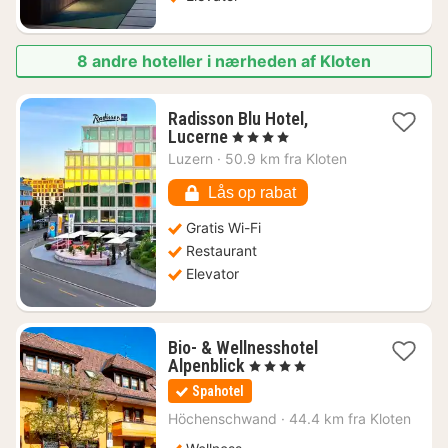
8 andre hoteller i nærheden af Kloten
Radisson Blu Hotel,
1
Lucerne
, 4 Stjerner
nat
Luzern
·
50.9 km fra Kloten
fra
1751
Lås op rabat
kr.
Gratis Wi-Fi
Restaurant
Elevator
Bio- & Wellnesshotel
1
Alpenblick
, 4 Stjerner
nat
Spahotel
fra
1773
Höchenschwand
·
44.4 km fra Kloten
kr.