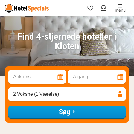
menu
Mine
favoritter
Find 4-stjernede hoteller i
Kloten
Ankomst
Afgang
2 Voksne (1 Værelse)
Søg