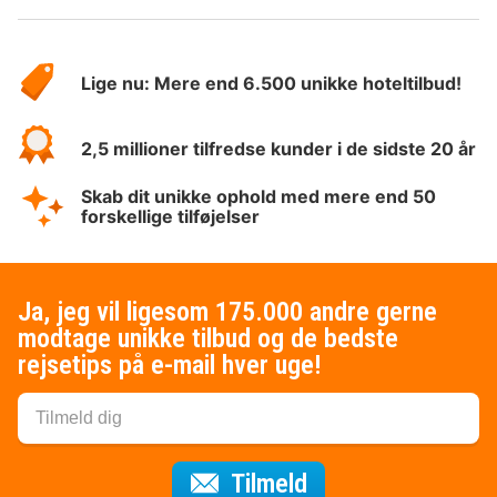
Om
HotelSpecials
Lige nu: Mere end 6.500 unikke hoteltilbud!
2,5 millioner tilfredse kunder i de sidste 20 år
Skab dit unikke ophold med mere end 50
forskellige tilføjelser
Ja, jeg vil ligesom 175.000 andre gerne
modtage unikke tilbud og de bedste
rejsetips på e-mail hver uge!
til nyhedsbrevet
Tilmeld