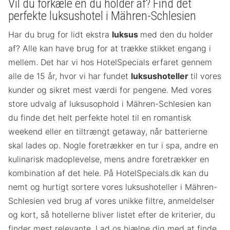
Vil du forkæle en du holder af? Find det
perfekte luksushotel i Mähren-Schlesien
Har du brug for lidt ekstra
luksus
med den du holder
af? Alle kan have brug for at trække stikket engang i
mellem. Det har vi hos HotelSpecials erfaret gennem
alle de 15 år, hvor vi har fundet
luksushoteller
til vores
kunder og sikret mest værdi for pengene. Med vores
store udvalg af luksusophold i Mähren-Schlesien kan
du finde det helt perfekte hotel til en romantisk
weekend eller en tiltrængt getaway, når batterierne
skal lades op. Nogle foretrækker en tur i spa, andre en
kulinarisk madoplevelse, mens andre foretrækker en
kombination af det hele. På HotelSpecials.dk kan du
nemt og hurtigt sortere vores luksushoteller i Mähren-
Schlesien ved brug af vores unikke filtre, anmeldelser
og kort, så hotellerne bliver listet efter de kriterier, du
finder mest relevante. Lad os hjælpe dig med at finde