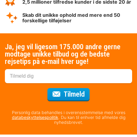
2,5 millioner tilfredse kunder i de sidste 20 år
Skab dit unikke ophold med mere end 50
forskellige tilføjelser
Ja, jeg vil ligesom 175.000 andre gerne
modtage unikke tilbud og de bedste
rejsetips på e-mail hver uge!
til nyhedsbrevet
Tilmeld
Personlig data behandles i overensstemmelse med vores
databeskyttelsespolitik
. Du kan til enhver tid afmelde dig
nyhedsbrevet.