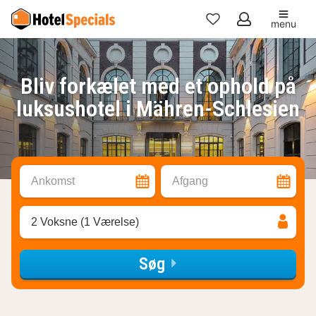
menu
Mine
favoritter
Bliv forkælet med et ophold på
luksushotel i Mähren-Schlesien
Ankomst
Afgang
2 Voksne (1 Værelse)
Søg