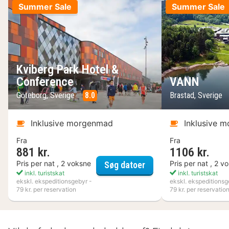
Summer Sale
Summer Sale
Kviberg Park Hotel &
Conference
VANN
Göteborg, Sverige
8.0
Brastad, Sverige
Inklusive morgenmad
Inklusive 
Fra
Fra
881 kr.
1106 kr.
Kviberg Park Hotel & 
Pris per nat , 2 voksne
Pris per nat , 2 v
Søg datoer
inkl. turistskat
inkl. turistskat
ekskl. ekspeditionsgebyr -
ekskl. ekspeditionsg
79 kr. per reservation
79 kr. per reservatio