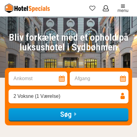
menu
Mine
favoritter
Bliv forkælet med et ophold på
luksushotel i Sydbøhmen
Ankomst
Afgang
2 Voksne (1 Værelse)
Søg