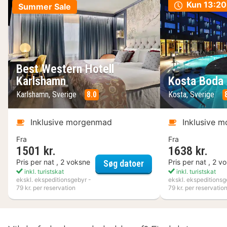
Kun
13:20
Summer Sale
Best Western Hotell
Karlshamn
Kosta Boda 
Karlshamn, Sverige
8.0
Kosta, Sverige
Inklusive morgenmad
Inklusive 
Fra
Fra
1501 kr.
1638 kr.
Best Western Hotell K
Pris per nat , 2 voksne
Pris per nat , 2 v
Søg datoer
inkl. turistskat
inkl. turistskat
ekskl. ekspeditionsgebyr -
ekskl. ekspeditionsg
79 kr. per reservation
79 kr. per reservatio