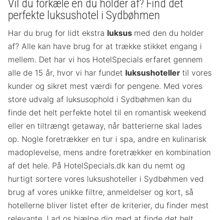
Vil du forkæle en du holder af? Find det
perfekte luksushotel i Sydbøhmen
Har du brug for lidt ekstra
luksus
med den du holder
af? Alle kan have brug for at trække stikket engang i
mellem. Det har vi hos HotelSpecials erfaret gennem
alle de 15 år, hvor vi har fundet
luksushoteller
til vores
kunder og sikret mest værdi for pengene. Med vores
store udvalg af luksusophold i Sydbøhmen kan du
finde det helt perfekte hotel til en romantisk weekend
eller en tiltrængt getaway, når batterierne skal lades
op. Nogle foretrækker en tur i spa, andre en kulinarisk
madoplevelse, mens andre foretrækker en kombination
af det hele. På HotelSpecials.dk kan du nemt og
hurtigt sortere vores luksushoteller i Sydbøhmen ved
brug af vores unikke filtre, anmeldelser og kort, så
hotellerne bliver listet efter de kriterier, du finder mest
relevante. Lad os hjælpe dig med at finde det helt