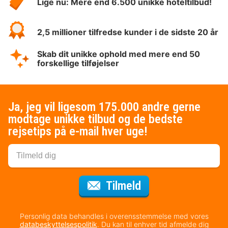
Lige nu: Mere end 6.500 unikke hoteltilbud!
2,5 millioner tilfredse kunder i de sidste 20 år
Skab dit unikke ophold med mere end 50
forskellige tilføjelser
Ja, jeg vil ligesom 175.000 andre gerne
modtage unikke tilbud og de bedste
rejsetips på e-mail hver uge!
til nyhedsbrevet
Tilmeld
Personlig data behandles i overensstemmelse med vores
databeskyttelsespolitik
. Du kan til enhver tid afmelde dig