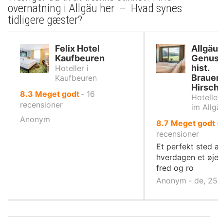
overnatning i Allgäu her – Hvad synes
tidligere gæster?
Felix Hotel
Allgäu
Kaufbeuren
Genus
hist.
Hoteller i
Braue
Kaufbeuren
Hirsc
ud
8.3
Meget godt
‐
16
Hotelle
af
recensioner
im Allg
10,
Anonym
ud
8.7
Meget godt
af
recensioner
10,
Et perfekt sted a
hverdagen et øje
fred og ro
Anonym ‐ de, 2