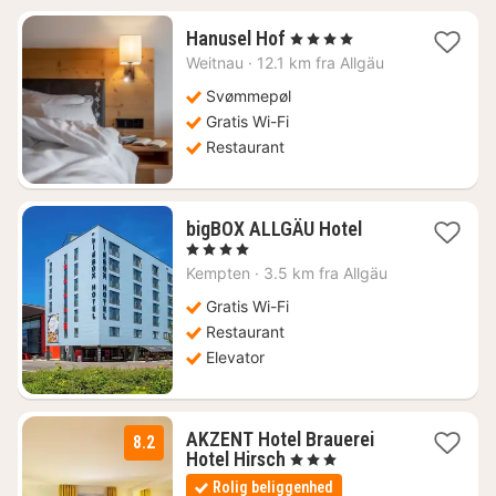
1
Hanusel Hof
, 4 Stjerner
nat
Weitnau
·
12.1 km fra Allgäu
fra
2537
Svømmepøl
kr.
Gratis Wi-Fi
Restaurant
1
bigBOX ALLGÄU Hotel
nat
, 4 Stjerner
fra
Kempten
·
3.5 km fra Allgäu
913
kr.
Gratis Wi-Fi
Restaurant
Elevator
AKZENT Hotel Brauerei
8.2
1
Hotel Hirsch
, 3 Stjerner
nat
Rolig beliggenhed