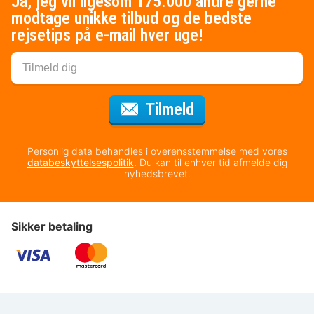
Ja, jeg vil ligesom 175.000 andre gerne
modtage unikke tilbud og de bedste
rejsetips på e-mail hver uge!
til nyhedsbrevet
Tilmeld
Personlig data behandles i overensstemmelse med vores
databeskyttelsespolitik
. Du kan til enhver tid afmelde dig
nyhedsbrevet.
Sikker betaling