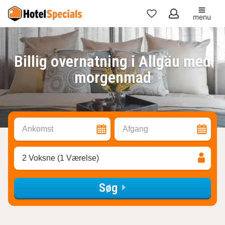
menu
Mine
favoritter
Billig overnatning i Allgäu med
morgenmad
Ankomst
Afgang
2 Voksne (1 Værelse)
Søg