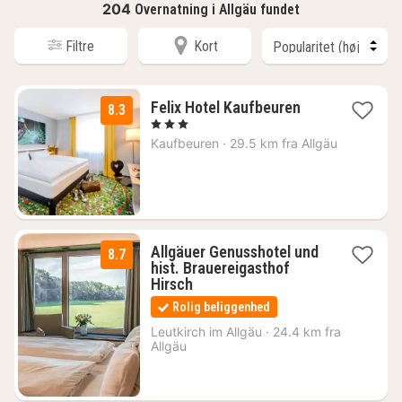
204
Overnatning i Allgäu fundet
Filtre
Kort
1
Felix Hotel Kaufbeuren
8.3
nat
, 3 Stjerner
fra
Kaufbeuren
·
29.5 km fra Allgäu
512
kr.
Allgäuer Genusshotel und
8.7
hist. Brauereigasthof
1
Hirsch
nat
Rolig beliggenhed
fra
711
Leutkirch im Allgäu
·
24.4 km fra
Allgäu
kr.