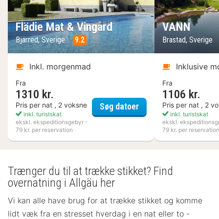
Flädie Mat & Vingård
VANN
Bjärred, Sverige
9.2
Brastad, Sverige
Inkl. morgenmad
Inklusive 
Fra
Fra
1310 kr.
1106 kr.
Flädie Mat & Vingård
Pris per nat , 2 voksne
Pris per nat , 2 v
Søg datoer
inkl. turistskat
inkl. turistskat
ekskl. ekspeditionsgebyr -
ekskl. ekspeditionsg
79 kr. per reservation
79 kr. per reservatio
Trænger du til at trække stikket? Find
overnatning i Allgäu her
Vi kan alle have brug for at trække stikket og komme
lidt væk fra en stresset hverdag i en nat eller to -