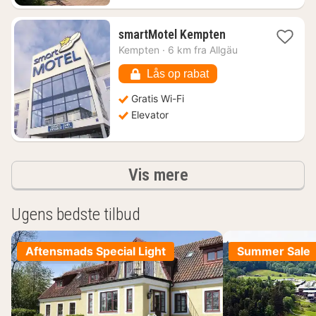
1
smartMotel Kempten
nat
Kempten
·
6 km fra Allgäu
fra
567
Lås op rabat
kr.
Gratis Wi-Fi
Elevator
resultater
Vis mere
Ugens bedste tilbud
Aftensmads Special Light
Summer Sale