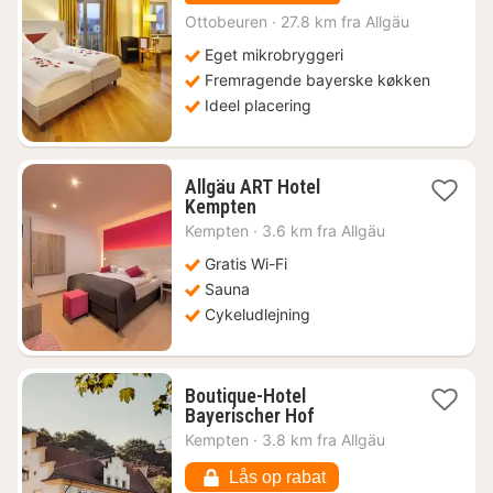
fra
1172
Ottobeuren
·
27.8 km fra Allgäu
kr.
Eget mikrobryggeri
Fremragende bayerske køkken
Ideel placering
Allgäu ART Hotel
1
Kempten
nat
Kempten
·
3.6 km fra Allgäu
fra
951
Gratis Wi-Fi
kr.
Sauna
Cykeludlejning
Boutique-Hotel
1
Bayerischer Hof
nat
Kempten
·
3.8 km fra Allgäu
fra
1057
Lås op rabat