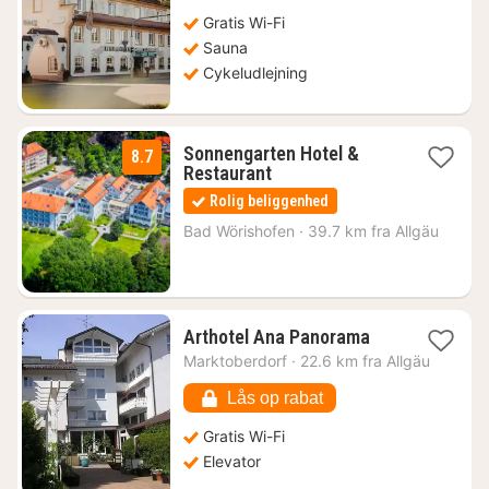
kr.
Gratis Wi-Fi
Sauna
Cykeludlejning
Sonnengarten Hotel &
8.7
1
Restaurant
nat
Rolig beliggenhed
fra
1518
Bad Wörishofen
·
39.7 km fra Allgäu
kr.
1
Arthotel Ana Panorama
nat
Marktoberdorf
·
22.6 km fra Allgäu
fra
626
Lås op rabat
kr.
Gratis Wi-Fi
Elevator