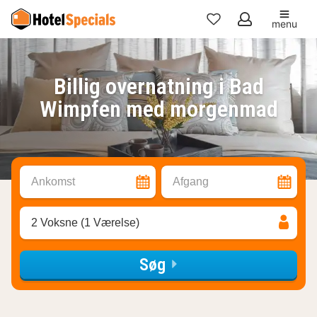
menu
Mine
favoritter
Billig overnatning i Bad
Wimpfen med morgenmad
Ankomst
Afgang
2 Voksne (1 Værelse)
Søg