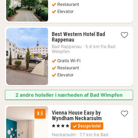
Restaurant
Elevator
Best Western Hotel Bad
1
Rappenau
nat
Bad Rappenau
·
5.6 km fra Bad
fra
Wimpfen
561
Gratis Wi-Fi
kr.
Restaurant
Elevator
2 andre hoteller i nærheden af Bad Wimpfen
Vienna House Easy by
8.5
1
Wyndham Neckarsulm
nat
, 4 Stjerner
Design hotel
fra
711
Neckarsulm
·
7.7 km fra Bad