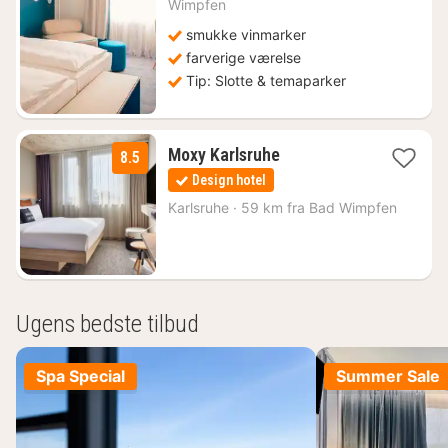
Wimpfen
kr.
smukke vinmarker
farverige værelse
Tip: Slotte & temaparker
1
Moxy Karlsruhe
8.5
nat
Design hotel
fra
516
Karlsruhe
·
59 km fra Bad Wimpfen
kr.
Ugens bedste tilbud
Spa Special
Summer Sale