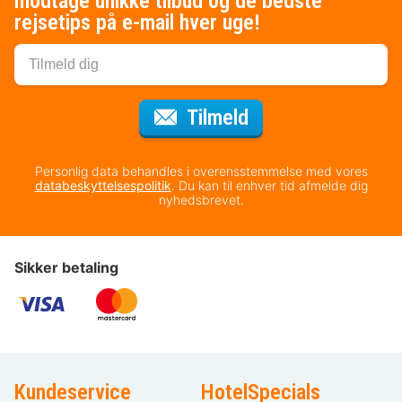
modtage unikke tilbud og de bedste
rejsetips på e-mail hver uge!
til nyhedsbrevet
Tilmeld
Personlig data behandles i overensstemmelse med vores
databeskyttelsespolitik
. Du kan til enhver tid afmelde dig
nyhedsbrevet.
Sikker betaling
Kundeservice
HotelSpecials