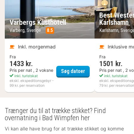
Best Wester
Varbergs Kusthotell
Karlshamn
Varberg, Sverige
8.5
Karlshamn, Sveri
Inkl. morgenmad
Inklusive 
Fra
Fra
1433 kr.
1501 kr.
Varbergs Kusthotell
Pris per nat , 2 voksne
Pris per nat , 2 v
Søg datoer
inkl. turistskat
inkl. turistskat
ekskl. ekspeditionsgebyr -
ekskl. ekspeditionsg
99 kr. per reservation
79 kr. per reservatio
Trænger du til at trække stikket? Find
overnatning i Bad Wimpfen her
Vi kan alle have brug for at trække stikket og komme