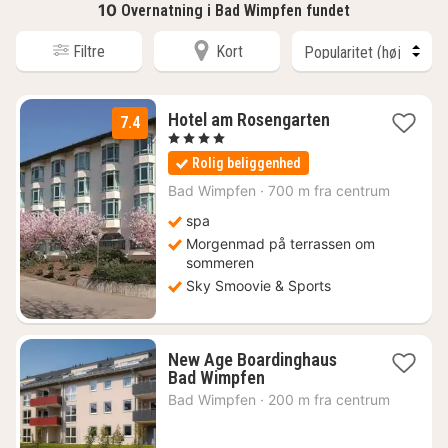
10
Overnatning i Bad Wimpfen fundet
Filtre
Kort
1
Hotel am Rosengarten
7.4
nat
, 4 Stjerner
fra
Rolig beliggenhed
681
kr.
Bad Wimpfen
·
700 m fra centrum
spa
Morgenmad på terrassen om
sommeren
Sky Smoovie & Sports
New Age Boardinghaus
1
Bad Wimpfen
nat
Bad Wimpfen
·
200 m fra centrum
fra
661