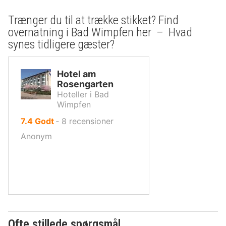
Trænger du til at trække stikket? Find
overnatning i Bad Wimpfen her – Hvad
synes tidligere gæster?
Hotel am
Rosengarten
Hoteller i Bad
Wimpfen
ud
7.4
Godt
‐
8
recensioner
af
Anonym
10,
Ofte stillede spørgsmål