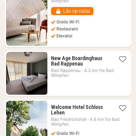
Wimpfen
1285
kr.
Lås op rabat
Gratis Wi-Fi
Restaurant
Elevator
New Age Boardinghaus
1
Bad Rappenau
nat
Bad Rappenau
·
4.3 km fra Bad
fra
Wimpfen
775
kr.
Welcome Hotel Schloss
1
Lehen
nat
Bad Friedrichshall
·
4.8 km fra Bad
fra
Wimpfen
702
Gratis Wi-Fi
kr.