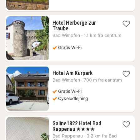
kr.
Hotel Herberge zur
1
Traube
nat
Bad Wimpfen
·
1.1 km fra centrum
fra
811
Gratis Wi-Fi
kr.
1
Hotel Am Kurpark
nat
Bad Wimpfen
·
700 m fra centrum
fra
805
Gratis Wi-Fi
kr.
Cykeludlejning
Saline1822 Hotel Bad
1
Rappenau
, 4 Stjerner
nat
Bad Rappenau
·
3.2 km fra Bad
fra