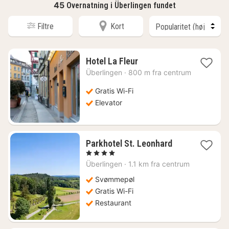
45
Overnatning i Überlingen fundet
Filtre
Kort
1
Hotel La Fleur
nat
Überlingen
·
800 m fra centrum
fra
1087
Gratis Wi-Fi
kr.
Elevator
1
Parkhotel St. Leonhard
nat
, 4 Stjerner
fra
Überlingen
·
1.1 km fra centrum
1043
kr.
Svømmepøl
Gratis Wi-Fi
Restaurant