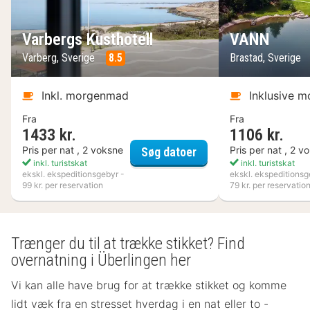
Varbergs Kusthotell
VANN
Varberg, Sverige
8.5
Brastad, Sverige
Inkl. morgenmad
Inklusive 
Fra
Fra
1433 kr.
1106 kr.
Varbergs Kusthotell
Pris per nat , 2 voksne
Pris per nat , 2 v
Søg datoer
inkl. turistskat
inkl. turistskat
ekskl. ekspeditionsgebyr -
ekskl. ekspeditionsg
99 kr. per reservation
79 kr. per reservatio
Trænger du til at trække stikket? Find
overnatning i Überlingen her
Vi kan alle have brug for at trække stikket og komme
lidt væk fra en stresset hverdag i en nat eller to -