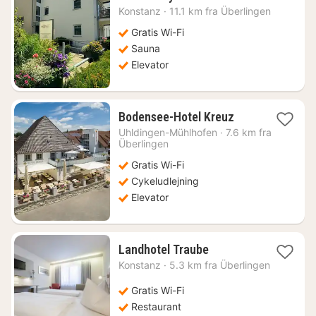
nat
Konstanz
·
11.1 km fra Überlingen
fra
1502
Gratis Wi-Fi
kr.
Sauna
Elevator
1
Bodensee-Hotel Kreuz
nat
Uhldingen-Mühlhofen
·
7.6 km fra
fra
Überlingen
645
Gratis Wi-Fi
kr.
Cykeludlejning
Elevator
1
Landhotel Traube
nat
Konstanz
·
5.3 km fra Überlingen
fra
854
Gratis Wi-Fi
kr.
Restaurant