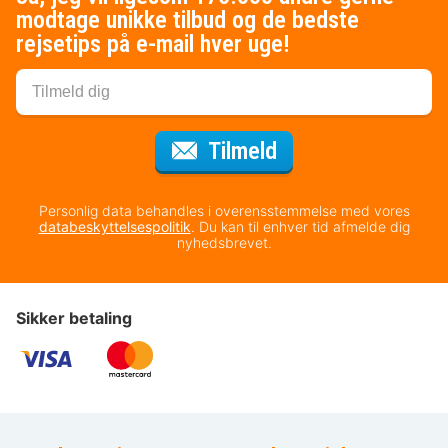
modtage unikke tilbud og de bedste
rejsetips på e-mail hver uge!
til nyhedsbrevet
Tilmeld
Personlig data behandles i overensstemmelse med vores
databeskyttelsespolitik
. Du kan til enhver tid afmelde dig
nyhedsbrevet.
Sikker betaling