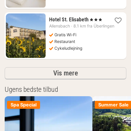
1
Hotel St. Elisabeth
, 3 Stjerner
nat
Allensbach
·
8.1 km fra Überlingen
fra
1387
Gratis Wi-Fi
kr.
Restaurant
Cykeludlejning
resultater
Vis mere
Ugens bedste tilbud
Spa Special
Summer Sale