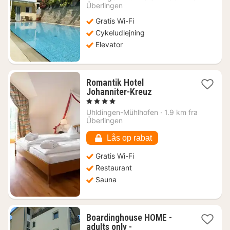
1119
Überlingen
kr.
Gratis Wi-Fi
Cykeludlejning
Elevator
Romantik Hotel
1
Johanniter-Kreuz
nat
, 4 Stjerner
fra
Uhldingen-Mühlhofen
·
1.9 km fra
1454
Überlingen
kr.
Lås op rabat
Gratis Wi-Fi
Restaurant
Sauna
Boardinghouse HOME -
1
adults only -