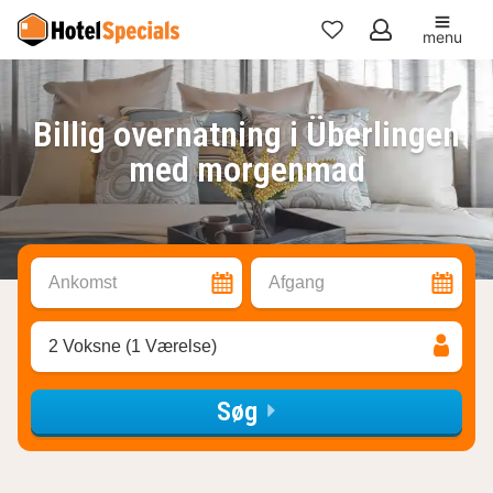
menu
Mine
favoritter
Billig overnatning i Überlingen
med morgenmad
Ankomst
Afgang
2 Voksne (1 Værelse)
Søg