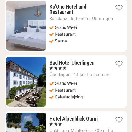
Ko'Ono Hotel und
1
Restaurant
nat
Konstanz
·
5.9 km fra Überlingen
fra
1157
Gratis Wi-Fi
kr.
Restaurant
Sauna
1
Bad Hotel Überlingen
nat
, 4 Stjerner
fra
Überlingen
·
1.1 km fra centrum
1653
kr.
Gratis Wi-Fi
Restaurant
Cykeludlejning
1
Hotel Alpenblick Garni
nat
, 3 Stjerner
fra
Uhldingen-Mühlhofen
·
700 m fra