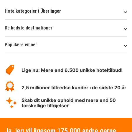
Hotelkategorier i Überlingen
De bedste destinationer
Populære emner
Om
HotelSpecials
Lige nu: Mere end 6.500 unikke hoteltilbud!
2,5 millioner tilfredse kunder i de sidste 20 år
Skab dit unikke ophold med mere end 50
forskellige tilføjelser
Ja, jeg vil ligesom 175.000 andre gerne