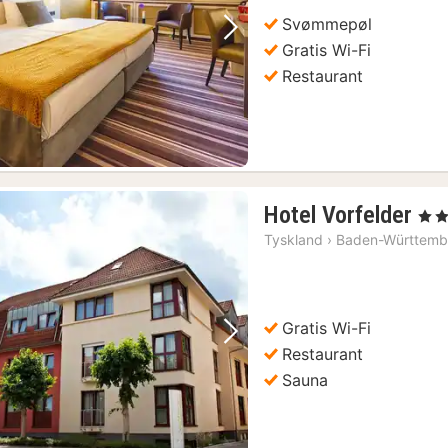
Svømmepøl
Forrige billede
Næste billede
Gratis Wi-Fi
Restaurant
1
Hotel Vorfelder
, 4 St
nat
Tyskland
›
Baden-Württemb
fra
74
kr.
Gratis Wi-Fi
Forrige billede
Næste billede
Restaurant
Sauna