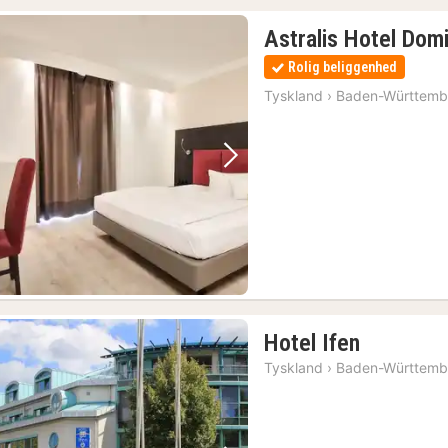
Astralis Hotel Domi
Rolig beliggenhed
Tyskland
›
Baden-Württemb
Forrige billede
Næste billede
(2)
1
Hotel Ifen
nat
Tyskland
›
Baden-Württemb
fra
538
kr.