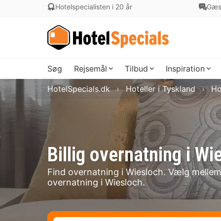
Hotelspecialisten i 20 år
Gæs
Søg
Rejsemål
Tilbud
Inspiration
HotelSpecials.dk
Hoteller i Tyskland
Ho
Billig overnatning i 
Find overnatning i Wiesloch. Vælg mellem 1
overnatning i Wiesloch.