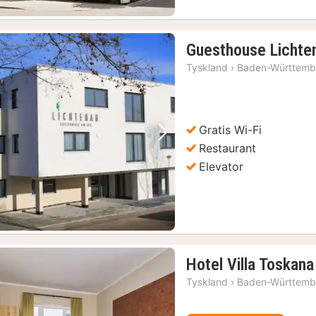
Guesthouse Lichte
Tyskland
›
Baden-Württemb
Gratis Wi-Fi
Forrige billede
Næste billede
Restaurant
Elevator
Hotel Villa Toskana
Tyskland
›
Baden-Württemb