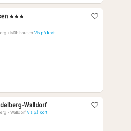
1
sen
, 3 Stjerner
nat
fra
erg
›
Mühlhausen
Vis på kort
703
kr.
l
1
delberg-Walldorf
nat
erg
›
Walldorf
Vis på kort
fra
524