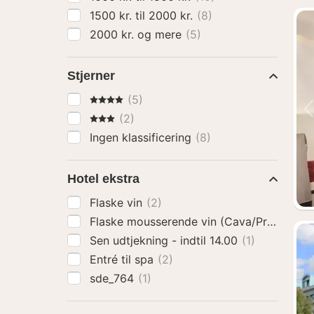
1500 kr. til 2000 kr.
(8)
2000 kr. og mere
(5)
Stjerner
4 Stjerner
(5)
3 Stjerner
(2)
Ingen klassificering
(8)
Hotel ekstra
Flaske vin
(2)
Flaske mousserende vin (Cava/Prosecco)
Sen udtjekning - indtil 14.00
(1)
Entré til spa
(2)
sde_764
(1)