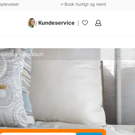
oplevelser
Book hurtigt og nemt
Kundeservice
Mine
favoritter
natning - Wiesloch