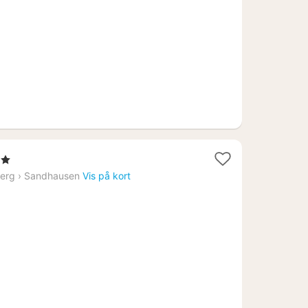
kr.
jerner
erg
›
Sandhausen
Vis på kort
1