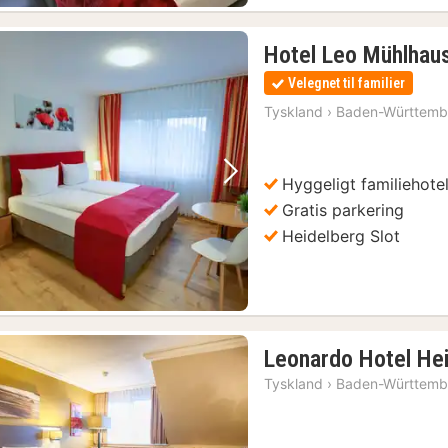
Hotel Leo Mühlhau
Velegnet til familier
Tyskland
›
Baden-Württemb
Hyggeligt familiehote
Forrige billede
Næste billede
Gratis parkering
Heidelberg Slot
Leonardo Hotel Hei
Tyskland
›
Baden-Württemb