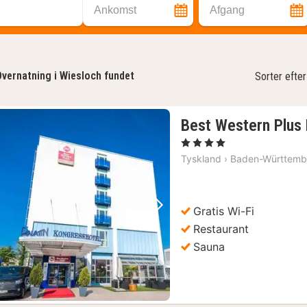
Ankomst
Afgang
vernatning i Wiesloch fundet
Sorter efter
Best Western Plus 
, 4 Stjerner
Tyskland
›
Baden-Württemb
Gratis Wi-Fi
Forrige billede
Næste billede
Restaurant
Sauna