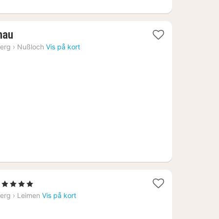
1
nau
nat
erg
›
Nußloch
Vis på kort
fra
592
kr.
1
, 4 Stjerner
nat
erg
›
Leimen
Vis på kort
fra
807