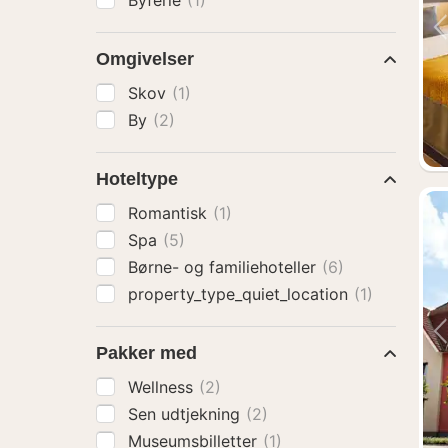
Byferie
(1)
Omgivelser
Skov
(1)
By
(2)
Hoteltype
Romantisk
(1)
Spa
(5)
Børne- og familiehoteller
(6)
property_type_quiet_location
(1)
Pakker med
Wellness
(2)
Sen udtjekning
(2)
Museumsbilletter
(1)