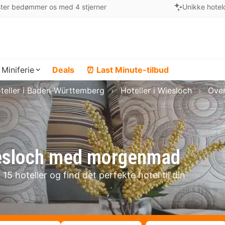
ter bedømmer os med 4 stjerner
Unikke hotel
Miniferie
Deals
⏰ Last Minute-tilbud
teller i Baden-Württemberg
Hoteller i Wiesloch
Over
Wiesloch med morgenmad
5 hoteller og find det perfekte hotel til din