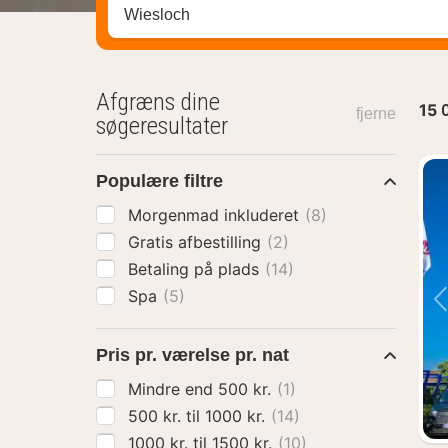
Søg efter destination ...
Afgræns dine
15
O
fjerne
søgeresultater
Populære filtre
Morgenmad inkluderet
(8)
Gratis afbestilling
(2)
Betaling på plads
(14)
Spa
(5)
Pris pr. værelse pr. nat
Mindre end 500 kr.
(1)
500 kr. til 1000 kr.
(14)
1000 kr. til 1500 kr.
(10)