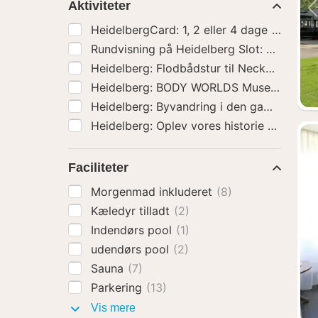
Aktiviteter
HeidelbergCard: 1, 2 eller 4 dage
(1)
Heidelberg: BODY WO
Heidelberg: Byvandring i den gamle byd
Faciliteter
Morgenmad inkluderet
(8)
Kæledyr tilladt
(2)
Indendørs pool
(1)
udendørs pool
(2)
Sauna
(7)
Parkering
(13)
Faciliteter
Vis mere