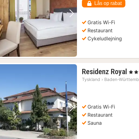
Lås op rabat
Forrige billede
Næste billede
Gratis Wi-Fi
Restaurant
Cykeludlejning
1
Residenz Royal
, 3 St
nat
Tyskland
›
Baden-Württemb
fra
69
kr.
Gratis Wi-Fi
Forrige billede
Næste billede
Restaurant
Sauna