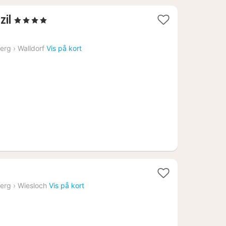
1
zil
, 4 Stjerner
nat
fra
erg
›
Walldorf
Vis på kort
1159
kr.
erg
›
Wiesloch
Vis på kort