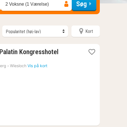
Søg
2 Voksne (1 Værelse)
Kort
1
Palatin Kongresshotel
nat
fra
erg
›
Wiesloch
Vis på kort
637
kr.