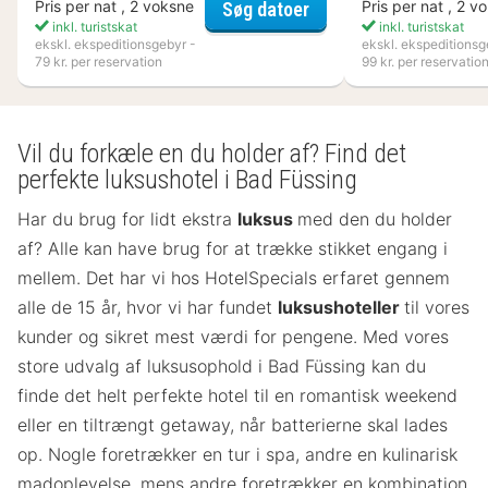
Kosta Boda Art Hotel
Pris per nat , 2 voksne
Pris per nat , 2 v
Søg datoer
inkl. turistskat
inkl. turistskat
ekskl. ekspeditionsgebyr -
ekskl. ekspeditionsg
79 kr. per reservation
99 kr. per reservatio
Vil du forkæle en du holder af? Find det
perfekte luksushotel i Bad Füssing
Har du brug for lidt ekstra
luksus
med den du holder
af? Alle kan have brug for at trække stikket engang i
mellem. Det har vi hos HotelSpecials erfaret gennem
alle de 15 år, hvor vi har fundet
luksushoteller
til vores
kunder og sikret mest værdi for pengene. Med vores
store udvalg af luksusophold i Bad Füssing kan du
finde det helt perfekte hotel til en romantisk weekend
eller en tiltrængt getaway, når batterierne skal lades
op. Nogle foretrækker en tur i spa, andre en kulinarisk
madoplevelse, mens andre foretrækker en kombination