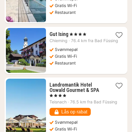
Gratis Wi-Fi
Restaurant
1
Gut Ising
, 4 Stjerner
nat
Chieming
·
76.4 km fra Bad Füssing
fra
2270
Svømmepøl
kr.
Gratis Wi-Fi
Restaurant
Landromantik Hotel
1
Oswald Gourmet & SPA
nat
, 4 Stjerner
fra
Teisnach
·
76.5 km fra Bad Füssing
2322
kr.
Lås op rabat
Svømmepøl
Gratis Wi-Fi