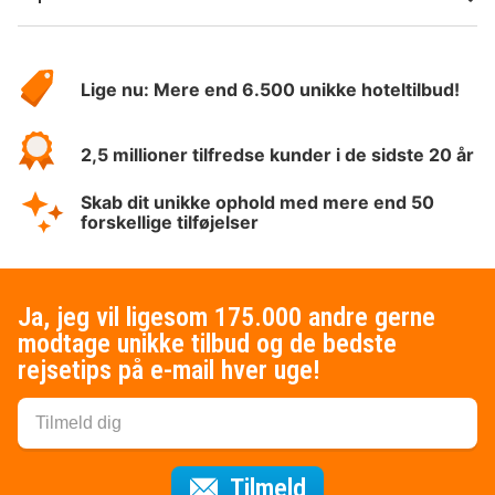
Om
HotelSpecials
Lige nu: Mere end 6.500 unikke hoteltilbud!
2,5 millioner tilfredse kunder i de sidste 20 år
Skab dit unikke ophold med mere end 50
forskellige tilføjelser
Ja, jeg vil ligesom 175.000 andre gerne
modtage unikke tilbud og de bedste
rejsetips på e-mail hver uge!
til nyhedsbrevet
Tilmeld