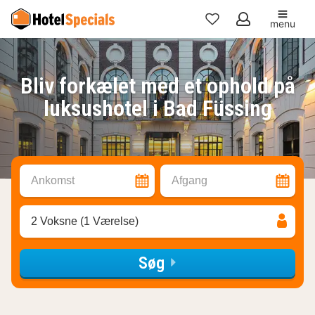
menu
Mine
favoritter
Bliv forkælet med et ophold på
luksushotel i Bad Füssing
Ankomst
Afgang
2 Voksne (1 Værelse)
Søg