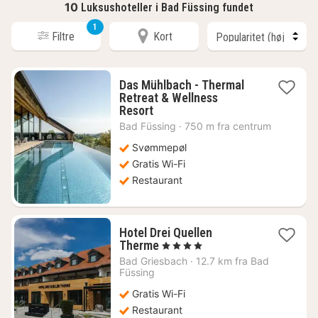
10
Luksushoteller i Bad Füssing fundet
1
Filtre
Kort
Das Mühlbach - Thermal
Retreat & Wellness
1
Resort
nat
Bad Füssing
·
750 m fra centrum
fra
2393
Svømmepøl
kr.
Gratis Wi-Fi
Restaurant
Hotel Drei Quellen
1
Therme
, 4 Stjerner
nat
Bad Griesbach
·
12.7 km fra Bad
fra
Füssing
1224
Gratis Wi-Fi
kr.
Restaurant