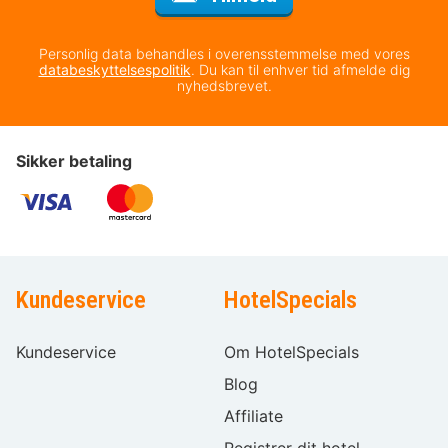
Personlig data behandles i overensstemmelse med vores
databeskyttelsespolitik
. Du kan til enhver tid afmelde dig
nyhedsbrevet.
Sikker betaling
Kundeservice
HotelSpecials
Kundeservice
Om HotelSpecials
Blog
Affiliate