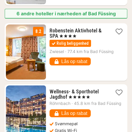
6 andre hoteller i nærheden af Bad Füssing
Robenstein Aktivhotel &
8.2
1
SPA
, 4 Stjerner
nat
Rolig beliggenhed
fra
988
Zwiesel
·
77.4 km fra Bad Füssing
kr.
Lås op rabat
Wellness- & Sporthotel
1
Jagdhof
, 5 Stjerner
nat
Röhrnbach
·
45.8 km fra Bad Füssing
fra
3910
Lås op rabat
kr.
Svømmepøl
Gratis Wi-Fi