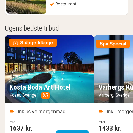
Restaurant
Ugens bedste tilbud
3 dage tilbage
Spa Special
Kosta Boda Art Hotel
Varbergs Ku
Kosta, Sverige
8.7
Varberg, Sverige
Inklusive morgenmad
Inkl. morg
Fra
Fra
1637 kr.
1433 kr.