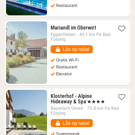
Restaurant
1
Mariandl im Oberwirt
nat
Eggenfelden
·
40.1 km fra Bad
fra
Füssing
921
kr.
Lås op rabat
Gratis Wi-Fi
Restaurant
Elevator
Klosterhof - Alpine
1
Hideaway & Spa
, 4 Stjerner
nat
Bayerisch Gmain
·
75.8 km fra Bad
fra
Füssing
2390
kr.
Lås op rabat
Svømmepøl