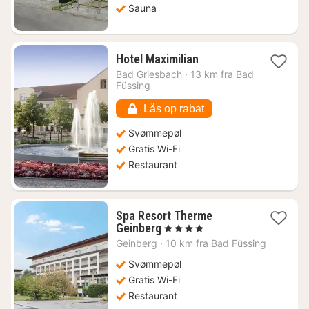
Sauna
1
Hotel Maximilian
nat
Bad Griesbach
·
13 km fra Bad
fra
Füssing
721
kr.
Lås op rabat
Svømmepøl
Gratis Wi-Fi
Restaurant
Spa Resort Therme
1
Geinberg
, 4 Stjerner
nat
Geinberg
·
10 km fra Bad Füssing
fra
1895
Svømmepøl
kr.
Gratis Wi-Fi
Restaurant