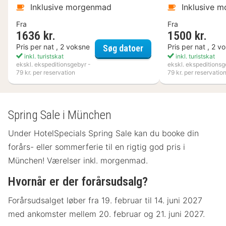
Inklusive morgenmad
Inklusive 
Fra
Fra
1636 kr.
1500 kr.
Kosta Boda Art Hotel
Pris per nat , 2 voksne
Pris per nat , 2 v
Søg datoer
inkl. turistskat
inkl. turistskat
ekskl. ekspeditionsgebyr -
ekskl. ekspeditionsg
79 kr. per reservation
79 kr. per reservatio
Spring Sale i München
Under HotelSpecials Spring Sale kan du booke din
forårs- eller sommerferie til en rigtig god pris i
München! Værelser inkl. morgenmad.
Hvornår er der forårsudsalg?
Forårsudsalget løber fra 19. februar til 14. juni 2027
med ankomster mellem 20. februar og 21. juni 2027.