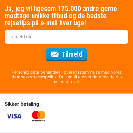
Ja, jeg vil ligesom 175.000 andre gerne
modtage unikke tilbud og de bedste
rejsetips på e-mail hver uge!
til nyhedsbrevet
Tilmeld
Personlig data behandles i overensstemmelse med vores
databeskyttelsespolitik
. Du kan til enhver tid afmelde dig
nyhedsbrevet.
Sikker betaling