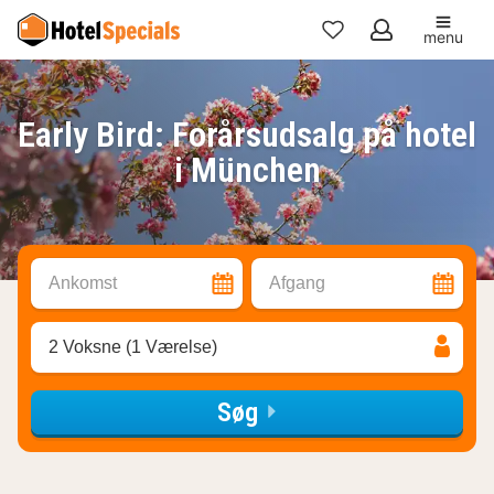
menu
Mine
favoritter
Early Bird: Forårsudsalg på hotel
i München
Ankomst
Afgang
2 Voksne (1 Værelse)
Søg