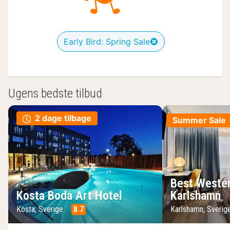
Early Bird: Spring Sale
Ugens bedste tilbud
2 dage tilbage
Summer Sale
Best Wester
Kosta Boda Art Hotel
Karlshamn
Kosta, Sverige
8.7
Karlshamn, Sveri